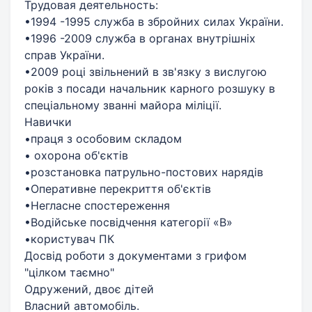
Трудовая деятельность:
•1994 -1995 служба в збройних силах України.
•1996 -2009 служба в органах внутрішніх
справ України.
•2009 році звільнений в зв'язку з вислугою
років з посади начальник карного розшуку в
спеціальному званні майора міліції.
Навички
•праця з особовим складом
• охорона об'єктів
•розстановка патрульно-постових нарядів
•Оперативне перекриття об'єктів
•Негласне спостереження
•Водійське посвідчення категорії «В»
•користувач ПК
Досвід роботи з документами з грифом
"цілком таємно"
Одружений, двоє дітей
Власний автомобіль.