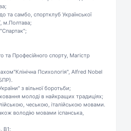
ва;
о та самбо, спортклуб Української
, м.Полтава;
"Спартак";
го та Професійного спорту, Магістр
ахом"Клінічна Психологія", Alfred Nobel
БПР).
країни" з вільної боротьби;
виховання молоді в найкращих традиціях;
глійською, чеською, італійською мовами.
також володію мовами іспанська,
, В1;