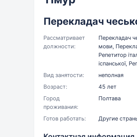
Перекладач чеськ
Рассматривает
Перекладач че
должности:
мови, Перекла
Репетитор іта
іспанської, Ре
Вид занятости:
неполная
Возраст:
45 лет
Город
Полтава
проживания:
Готов работать:
Другие страны
Контактная информация