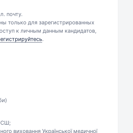
л. почту.
пны только для зарегистрированных
оступ к личным данным кандидатов,
регистрируйтесь
.
би)
ЮСШ;
ного виховання Української медичної