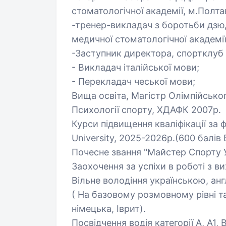
стоматологічної академії, м.Полта
-тренер-викладач з боротьби дзюд
медичної стоматологічної академії
-Заступник директора, спортклуб 
- Викладач італійської мови;
- Перекладач чеської мови;
Вища освіта, Магістр Олімпійсько
Психології спорту, ХДАФК 2007р.
Курси підвищення кваліфікації за ф
University, 2025-2026р.(600 балів 
Почесне звання "Майстер Спорту У
Заохочення за успіхи в роботі з 
Вільне володіння українською, ан
( На базовому розмовному рівні 
німецька, Іврит).
Посвідчення водія категорії А, А1, В