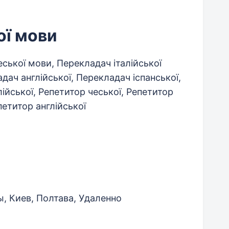
ої мови
ської мови, Перекладач італійської
дач англійської, Перекладач іспанської,
лійської, Репетитор чеської, Репетитор
петитор англійської
, Киев, Полтава, Удаленно