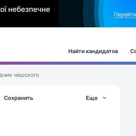
ої небезпечне
Перейти
Найти кандидатов
С
дчик чешского
Сохранить
Еще