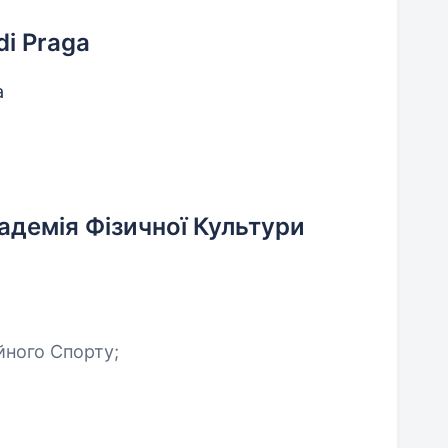
 di Praga
а
демія Фізичної Культури
йного Спорту;