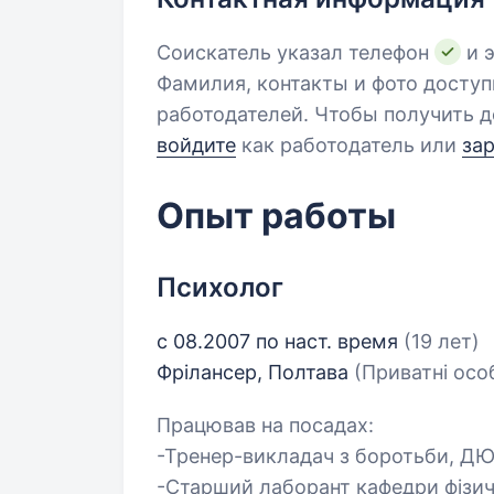
Соискатель указал телефон
и э
Фамилия, контакты и фото досту
работодателей. Чтобы получить д
войдите
как работодатель или
за
Опыт работы
Психолог
с 08.2007 по наст. время
(19 лет)
Фрілансер, Полтава
(Приватні осо
Працював на посадах:
-Тренер-викладач з боротьби, Д
-Старший лаборант кафедри фізич