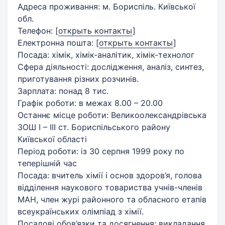
Адреса проживання: м. Бориспіль. Київської
обл.
Телефон:
[
открыть контакты
]
Електронна пошта:
[
открыть контакты
]
Посада: хімік, хімік-аналітик, хімік-технолог
Сфера діяльності: дослідження, аналіз, синтез,
приготування різних розчинів.
Зарплата: понад 8 тис.
Графік роботи: в межах 8.00 – 20.00
Останнє місце роботи: Великоолександрівська
ЗОШ І – ІІІ ст. Бориспільського району
Київської області
Період роботи: із 30 серпня 1999 року по
теперішній час
Посада: вчитель хімії і основ здоров’я, голова
відділення наукового товариства учнів-членів
МАН, член журі районного та обласного етапів
всеукраїнських олімпіад з хімії.
Посадові обов’язки та досягнення: викладання