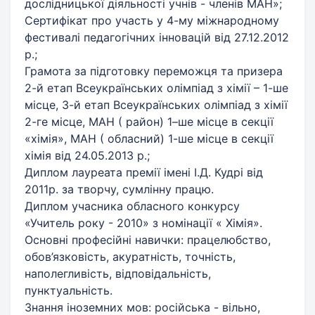
дослідницької діяльності учнів - членів МАН»;
Сертифікат про участь у 4-му міжнародному
фестивалі педагогічних інновацій від 27.12.2012
р.;
Грамота за підготовку переможця та призера
2-й етап Всеукраїнських олімпіад з хімії – 1-ше
місце, 3-й етап Всеукраїнських олімпіад з хімії
2-ге місце, МАН ( район) 1–ше місце в секції
«хімія», МАН ( обласний) 1-ше місце в секції
хімія від 24.05.2013 р.;
Диплом лауреата премії імені І.Д. Кудрі від
2011р. за творчу, сумлінну працю.
Диплом учасника обласного конкурсу
«Учитель року - 2010» з номінації « Хімія».
Основні професійні навички: працелюбство,
обов’язковість, акуратність, точність,
наполегливість, відповідальність,
пунктуальність.
Знання іноземних мов: російська - вільно,