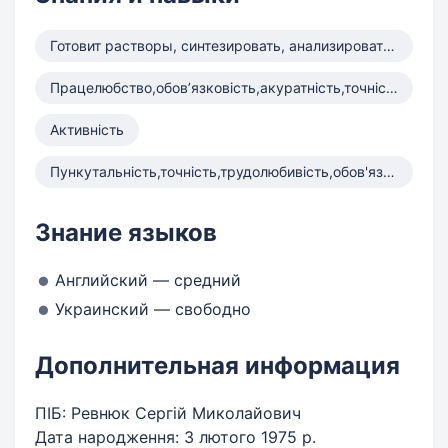
Готовит растворы, синтезировать, анализировать, исследование
Працелюбство,обов’язковість,акуратність,точність,наполегливість
Активність
Пункутальність,точність,трудолюбивість,обов'язковість,акуратніст
Знание языков
Английский — средний
Украинский — свободно
Дополнительная информация
ПІБ: Ревнюк Сергій Миколайович
Дата народження: 3 лютого 1975 р.