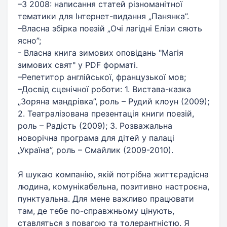
–З 2008: написання статей різноманітної
тематики для Інтернет-видання „Панянка”.
–Власна збірка поезій „Очі лагідні Елізи сяють
ясно”;
- Власна книга зимових оповідань "Магія
зимових свят" у PDF форматі.
–Репетитор англійської, французької мов;
–Досвід сценічної роботи: 1. Вистава-казка
„Зоряна мандрівка”, роль – Рудий клоун (2009);
2. Театралізована презентація книги поезій,
роль – Радість (2009); 3. Розважальна
новорічна програма для дітей у палаці
„Україна”, роль – Смайлик (2009-2010).
Я шукаю компанію, якій потрібна життєрадісна
людина, комунікабельна, позитивно настроєна,
пунктуальна. Для мене важливо працювати
там, де тебе по-справжньому цінують,
ставляться з повагою та толерантністю. Я