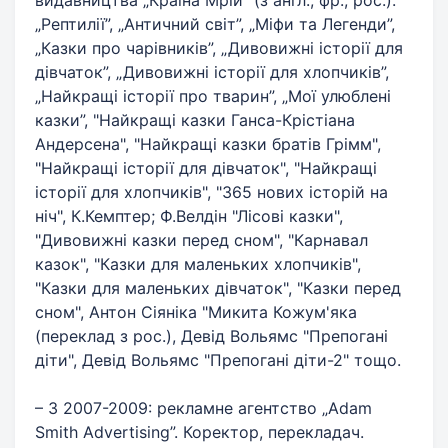
видавництва „Країна Мрій” (з англ., фр., рос.):
„Рептилії”, „Античний світ”, „Міфи та Легенди”,
„Казки про чарівників”, „Дивовижні історії для
дівчаток”, „Дивовижні історії для хлопчиків”,
„Найкращі історії про тварин”, „Мої улюблені
казки”, "Найкращі казки Ганса-Крістіана
Андерсена", "Найкращі казки братів Грімм",
"Найкращі історії для дівчаток", "Найкращі
історії для хлопчиків", "365 нових історій на
ніч", К.Кемптер; Ф.Велдін "Лісові казки",
"Дивовижні казки перед сном", "Карнавал
казок", "Казки для маленьких хлопчиків",
"Казки для маленьких дівчаток", "Казки перед
сном", Антон Сіяніка "Микита Кожум'яка
(переклад з рос.), Девід Вольямс "Препогані
діти", Девід Вольямс "Препогані діти-2" тощо.
– З 2007-2009: рекламне агентство „Adam
Smith Advertising”. Коректор, перекладач.