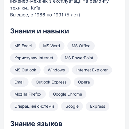
Інженер-механік з експлуатації та ремонту
техніки., Київ
Высшее, с 1986 по 1991
(5 лет)
Знания и навыки
MS Excel
MS Word
MS Office
Користувач Internet
MS PowerPoint
MS Outlook
Windows
Internet Explorer
Email
Outlook Express
Opera
Mozilla Firefox
Google Chrome
Операційні системи
Google
Express
Знание языков