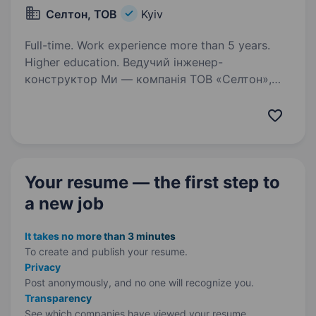
Селтон, ТОВ
Kyiv
Full-time. Work experience more than 5 years.
Higher education. Ведучий інженер-
конструктор Ми — компанія ТОВ «Селтон»,
що спеціалізується на виробництві
промислових фільтроелементів і систем
вентиляції. Наша команда створює надійні
та ефективні рішення для різних галузей
промисловості…
Your resume — the first step
to
a new job
It takes no more than 3 minutes
To create and publish your
resume.
Privacy
Post anonymously, and no one will recognize you.
Transparency
See which companies have viewed your resume.