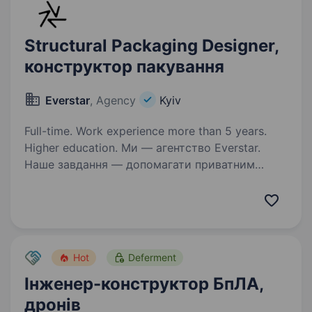
Structural Packaging Designer,
конструктор пакування
Everstar
, Agency
Kyiv
Full-time. Work experience more than 5 years.
Higher education. Ми — агентство Everstar.
Наше завдання — допомагати приватним
компаніям оборонної сфери знаходити
талановитих людей та наближати перемогу
України. Один з наших клієнтів займається
виробництвом техніки та радіоелектронних…
Hot
Deferment
Інженер-конструктор БпЛА,
дронів