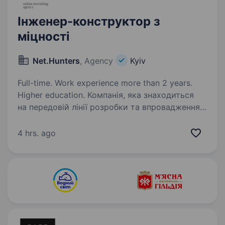
Інженер-конструктор з
міцності
Net.Hunters
, Agency
Kyiv
Full-time. Work experience more than 2 years.
Higher education. Компанія, яка знаходиться
на передовій лінії розробки та впровадження
високотехнологічних рішень у галузі Military-
tech наразі в пошуку Інженера з міцності, який
4 hrs. ago
долучиться до розробки надійних і
технологічних продуктів…