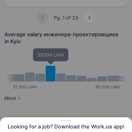
підборі матеріалів та технологій виготовлення
Взаємодія…
Pg. 1 of 23
Average salary инженера-проектировщика
in Kyiv
55000 UAH
37 000 UAH
85 000 UAH
More
Looking for a job? Download the Work.ua app!