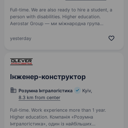
Full-time. We are also ready to hire a student, a
person with disabilities. Higher education.
Aerostar Group — ми міжнародна група
компаній, яка займається виробництвом
та продажем енергоефективного обладнання
yesterday
для вентиляції та кондиціонування. Вже більше
15 років AEROSTAR — визнаний лідер ринку
вентиляційного…
Інженер-конструктор
Розумна Інтралогістика
Kyiv,
8.3 km from center
Full-time. Work experience more than 1 year.
Higher education. Компанія «Розумна
Інтралогістика», один із найбільших