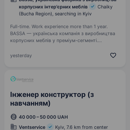
корпусних інтер'єрних меблів
Chaiky
(Bucha Region), searching in Kyiv
Full-time. Work experience more than 1 year.
BASSA — українська компанія з виробництва
корпусних меблів у преміум-сегменті.
Ми створюємо тільки меблі, які
задовольняють високі вимоги щодо якості,
yesterday
дизайну та функціональних можливостей.
У зв’язку з розширенням,…
Інженер конструктор (з
навчанням)
40 000 – 50 000 UAH
Ventservice
Kyiv,
7.6 km from center