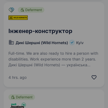
спеціалізується на розробці та виробництві…
Deferment
Інженер-конструктор
Дикі Шершні (Wild Hornets)
Kyiv
Full-time. We are also ready to hire a person with
disabilities. Work experience more than 2 years.
Дикі Шершні (Wild Hornets) — українська
miltech-компанія, що створює технології, які
щодня працюють на фронті. Наші системи
4 hrs. ago
використовуються підрозділами ЗСУ для
протидії ворожим безпілотникам та захисту
інфраструктури…
Deferment