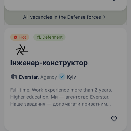
роботи у сфері проєктування будівель і споруд
буде перевагою знання…
All vacancies in the Defense
forces
Hot
Deferment
Інженер-конструктор
Everstar
, Agency
Kyiv
Full-time. Work experience more than 2 years.
Higher education. Ми — агентство Everstar.
Наше завдання — допомагати приватним
компаніям оборонної сфери знаходити
талановитих людей та наближати нашу
перемогу. Один з наших ключових клієнтів