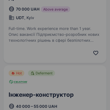
70 000 UAH
Above average
UDT
, Kyiv
Full-time. Work experience more than 1 year.
Опис вакансії Підприємство-розробник нових
технологічних рішень в сфері безпілотних
систем оголошує конкурс на вакансію
інженера-конструктора. Локація: Київ, ст.
метро Майдан Незалежності Робочий час: з 10
до 19,…
Hot
Deferment
Інженер-конструктор
40 000 – 55 000 UAH