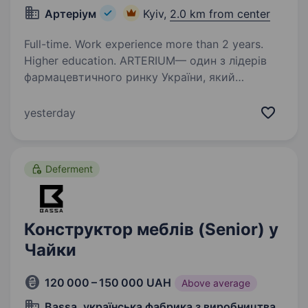
Артеріум
Kyiv,
2.0 km from center
Full-time. Work experience more than 2 years.
Higher education. ARTERIUM— один з лідерів
фармацевтичного ринку України, який
здійснює дистрибуцію та маркетинг якісних,
сучасних, ефективних та безпечних лікарських
yesterday
засобів, медичних виробів, дієтичних добавок,
ветеринарних продуктів…
Deferment
Конструктор меблів (Senior) у
Чайки
120 000 – 150 000 UAH
Above average
Bassa, українська фабрика з виробництва