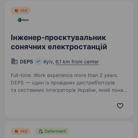
Hot
Інженер-проєктувальник
сонячних електростанцій
DEPS
Kyiv,
6.1 km from center
Full-time. Work experience more than 2 years.
DEPS — один із провідних дистриб’юторів
та системних інтеграторів України, який понад
35 років реалізує комплексні технологічні
рішення для телекомунікацій, ІТ-
інфраструктури, безпеки та енергетики.
Ми допомагаємо…
Hot
Deferment