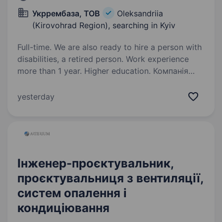
Укррембаза, ТОВ
Oleksandriia
(Kirovohrad Region), searching in Kyiv
Full-time. We are also ready to hire a person with
disabilities, a retired person. Work experience
more than 1 year. Higher education. Компанія
ТОВ «УКРРЕМБАЗА» запрошує Інженера-
конструктора (механіка) у свою команду.
yesterday
Наша компанія спеціалізується наремонті
та виготовленню загальнопромислового
механічного та гідромеханічного обладнання,
виконанню…
Інженер-проєктувальник,
проєктувальниця з вентиляції,
систем опалення і
кондиціювання