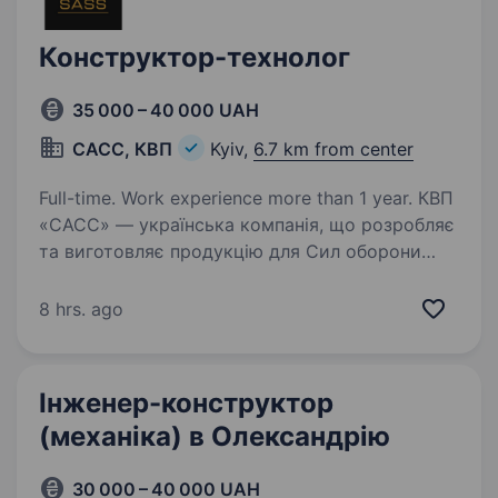
Конструктор-технолог
35 000 – 40 000 UAH
САСС, КВП
Kyiv,
6.7 km from center
Full-time. Work experience more than 1 year. КВП
«САСС» — українська компанія, що розробляє
та виготовляє продукцію для Сил оборони
України. У зв’язку з розширенням виробництва
запрошуємо до команди конструктора-
8 hrs. ago
технолога швейного виробництва. Основні
обов’язки:…
Інженер-конструктор
(механіка) в Олександрію
30 000 – 40 000 UAH