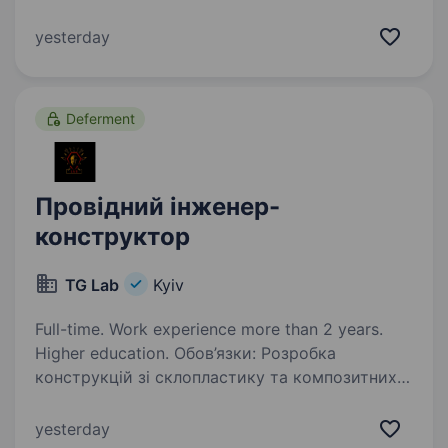
інтеграторів конвеєрних систем на ринку
України, надійний та стабільний роботодавець,
yesterday
запрошує до своєї команди інженера-
конструктора конвеєрного обладнання!…
Deferment
Провідний інженер-
конструктор
TG Lab
Kyiv
Full-time. Work experience more than 2 years.
Higher education. Обов’язки: Розробка
конструкцій зі склопластику та композитних
матеріалів Створення 3D-моделей та креслень
Підготовка виробничої документації Участь в
yesterday