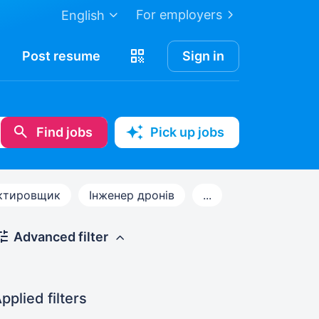
For employers
English
Post
resume
Sign in
Find jobs
Pick up jobs
ктировщик
Інженер дронів
...
Advanced filter
pplied filters