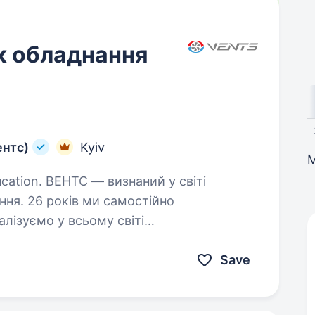
к обладнання
ентс)
Kyiv
аний у світі
ня. 26 років ми самостійно
лізуємо у всьому світі
 дозволяють людям дихати свіжим
Save