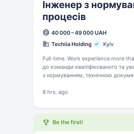
Інженер з нормува
процесів
40 000 – 49 000 UAH
Techiia Holding
Kyiv
Full-time. Work experience more than 1 year. Виробнича ко
до команди кваліфікованого та ув
з нормуванням, технічною докуме
процесів. Якщо ви маєте технічну
8 hrs. ago
Be the first!