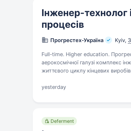
Інженер-технолог і
процесів
Прогрестех-Україна
Kyiv,
3
Full-time. Higher education. Прогрестех-Україна надає підприємствам
аерокосмічної галузі комплекс інже
життєвого циклу кінцевих виробів
до експлуатаційної підтримки. К
yesterday
Deferment