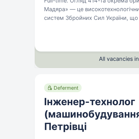
Full-time. Огляд 414-та окрема бригада безпілотних систем «Птахи
Мадяра» — це високотехнологічний
систем Збройних Сил України, що 
розвідувальних безпілотних…
All vacancies 
Deferment
Інженер-технолог
(машинобудування)
Петрівці