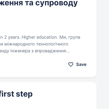
ження та супроводу
ears. Higher education. Ми, група
ри міжнародного технологічного
анду Інженера з впровадження
Save
irst step