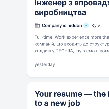
Інженер з впровад
виробництва
Company is hidden
Kyiv
Full-time. Work experience more than 2 y
компаній, що входить до структу
холдингу TECHIIA, шукаємо в ком
та супроводу виробництва. Ми пропонуємо: Бронювання. Офіційне
оформлення…
yesterday
Your resume — the f
to a new job