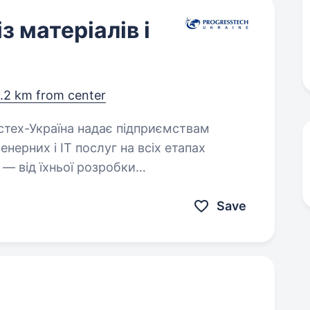
з матеріалів і
.2 km from center
нерних і ІТ послуг на всіх етапах
 — від їхньої розробки
омпанія також розробляє…
Save