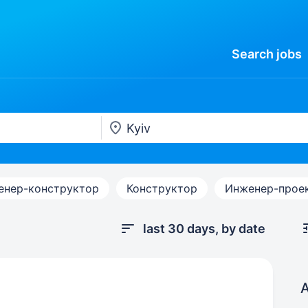
Search
jobs
енер-конструктор
Конструктор
Инженер-прое
last 30 days, by date
A