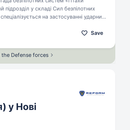
 підрозділ у складі Сил безпілотних
спеціалізується на застосуванні ударних,
Save
in the Defense
forces
 у Нові