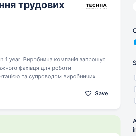
ння трудових
C
мпанія запрошує
S
ажного фахівця для роботи
нтацією та супроводом виробничих
 освіту, аналітичне мислення…
Save
A
i