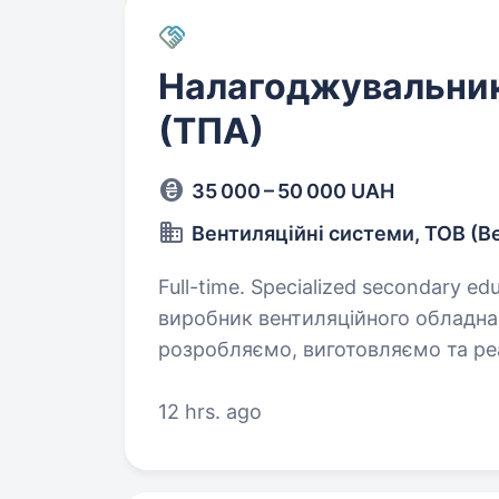
Налагоджувальни
(ТПА)
35 000 – 50 000 UAH
Вентиляційні системи, ТОВ (В
Full-time. Specialized secondary education. ВЕНТС — визн
виробник вентиляційного обладнан
розробляємо, виготовляємо та реа
високотехнологічні рішення, які
повітрям…
12 hrs. ago