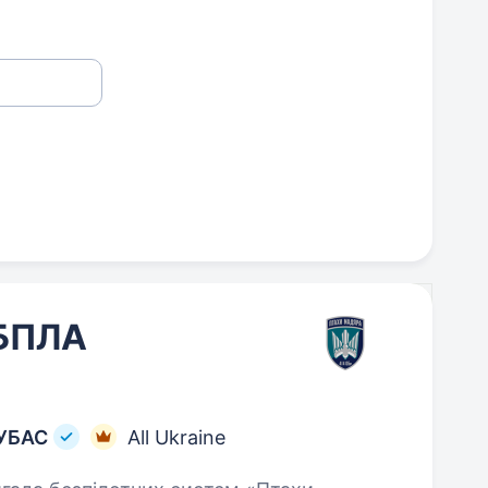
 БПЛА
 УБАС
All Ukraine