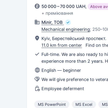
50 000 – 70 000 UAH
,
Above av
+ преміювання
Міліг, ТОВ
Mechanical engineering
;
250–10
Kyiv, Берестейський проспект.
11.0 km from center
Find on th
Full-time. We are also ready to hi
experience more than 2 years. H
English — beginner
We will give preference to veter
Employee deferment
MS PowerPoint
MS Excel
MS 