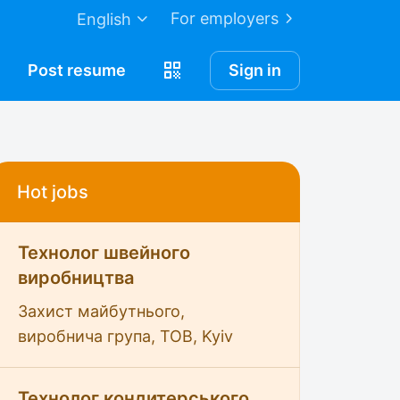
For employers
English
Post
resume
Sign in
Hot jobs
Технолог швейного
виробництва
Захист майбутнього,
виробнича група, ТОВ, Kyiv
Технолог кондитерського