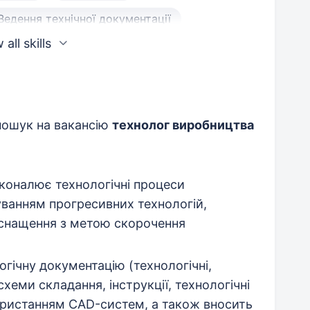
Ведення технічної документації
all skills
ння
Знання САПР
Знання стандартів ISO 9001
ошук на вакансію
технолог виробництва
коналює технологічні процеси
уванням прогресивних технологій,
оснащення з метою скорочення
гічну документацію (технологічні,
схеми складання, інструкції, технологічні
користанням CAD-систем, а також вносить