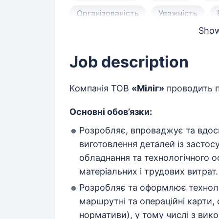
Організованість
Уважність
Show 
Аналітичне мислення
Моделюва
Складання технологічних карт
Job description
Електроніка
Компанія ТОВ
«Міліг»
проводить п
Основні обов’язки:
Розробляє, впроваджує та вдос
виготовлення деталей із застос
обладнання та технологічного 
матеріальних і трудових витрат.
Розробляє та оформлює техноло
маршрутні та операційні карти, 
нормативи), у тому числі з ви