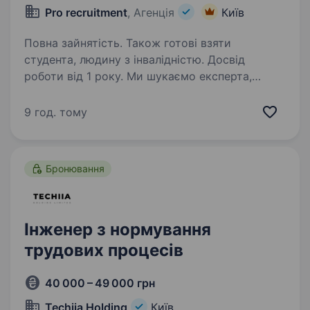
Pro recruitment
, Агенція
Київ
Повна зайнятість. Також готові взяти
студента, людину з інвалідністю. Досвід
роботи від 1 року. Ми шукаємо експерта,
що забезпечить безперебійний процес
складання шляхом впровадження досконалих
9 год. тому
технологічних рішень, підтримки високої
якості документації та постійного
вдосконалення культури виробництва.
Бронювання
Ми створюємо…
Інженер з нормування
трудових процесів
40 000 – 49 000 грн
Techiia Holding
Київ