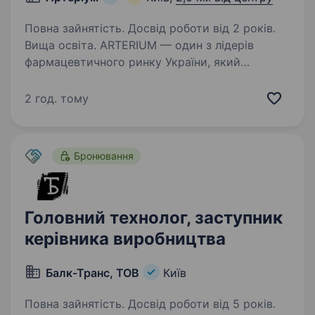
Повна зайнятість. Досвід роботи від 2 років.
Вища освіта. ARTERIUM — один з лідерів
фармацевтичного ринку України, який
здійснює дистрибуцію та маркетинг якісних,
сучасних, ефективних та безпечних лікарських
2 год. тому
засобів, медичних виробів, дієтичних добавок,
ветеринарних продуктів…
Бронювання
Головний технолог, заступник
керівника виробництва
Балк-Транс, ТОВ
Київ
Повна зайнятість. Досвід роботи від 5 років.