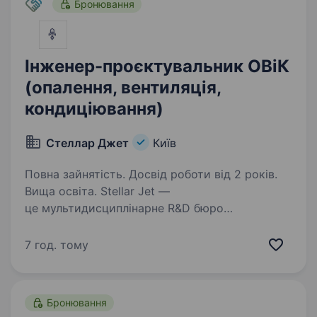
Бронювання
Інженер-проєктувальник ОВіК
(опалення, вентиляція,
кондиціювання)
Стеллар Джет
Київ
Повна зайнятість. Досвід роботи від 2 років.
Вища освіта. Stellar Jet —
це мультидисциплінарне R&D бюро
та експериментальне виробництво, яке
створює технологічні рішення майбутнього.
7 год. тому
Наші проєкти вже довели свою ефективність
у реальних умовах, і зараз ми активно
масштабуємо…
Бронювання