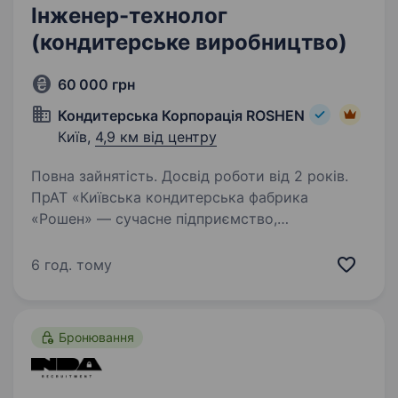
Інженер-технолог
(кондитерське виробництво)
60 000 грн
Кондитерська Корпорація ROSHEN
Київ,
4,9 км від центру
Повна зайнятість. Досвід роботи від 2 років.
ПрАТ «Київська кондитерська фабрика
«Рошен» — сучасне підприємство,
що спеціалізується на виробництві
високоякісних кондитерських виробів.
6 год. тому
У нашому асортименті представлені торти,
тістечка, кекси, мармелад, пастила,…
Бронювання