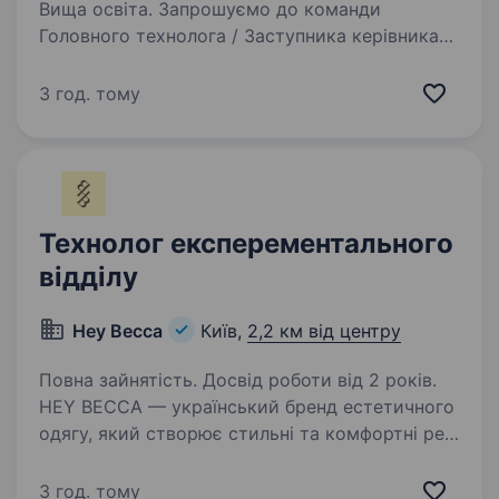
Вища освіта. Запрошуємо до команди
Головного технолога / Заступника керівника
виробництва — фахівця, який забезпечить
ефективну організацію виробничих процесів,
3 год. тому
впровадження технологічних рішень
та контроль якості продукції…
Технолог експерементального
відділу
Hey Becca
Київ,
2,2 км від центру
Повна зайнятість. Досвід роботи від 2 років.
HEY BECCA — український бренд естетичного
одягу, який створює стильні та комфортні речі
для щоденного життя. Наша місія — бути
не просто брендом одягу, а частиною
3 год. тому