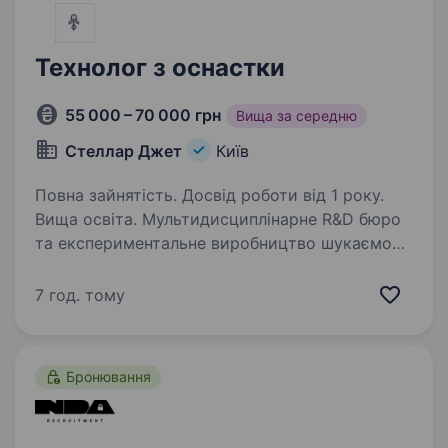
Технолог з оснастки
55 000 – 70 000 грн
Вища за середню
Стеллар Джет
Київ
Повна зайнятість. Досвід роботи від 1 року.
Вища освіта. Мультидисциплінарне R&D бюро
та експериментальне виробництво шукаємо
в свою команду ТЕХНОЛОГА з оснастки.
ДНІПРО БРОНЮЄМО з першого дня роботи!
7 год. тому
Наш кандидат: Має вищу технічну освіту
та досвід роботи за фахом…
Бронювання