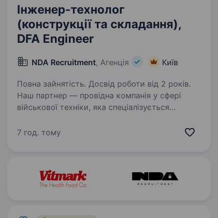
Інженер-технолог
(конструкції та складання),
DFA Engineer
NDA Recruitment
, Агенція
Київ
Повна зайнятість. Досвід роботи від 2 років.
Наш партнер — провідна компанія у сфері
військової техніки, яка спеціалізується
на розробці та виробництві інноваційних
рішень для оборонної промисловості. Наша
7 год. тому
мета — забезпечити захисників
найсучаснішими технологіями,…