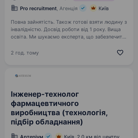
Pro recruitment
, Агенція
Київ
Повна зайнятість. Також готові взяти людину з
інвалідністю. Досвід роботи від 1 року. Вища
освіта. Ми шукаємо експерта, що забезпечить
безперебійний процес виробництва шляхом
впровадження досконалих технологічних
2 год. тому
рішень, підтримки високої якості документації
та постійного вдосконалення культури
виробництва. Ми створюємо…
Інженер-технолог
фармацевтичного
виробництва (технологія,
підбір обладнання)
Артеріум
Київ,
2,0 км від центру