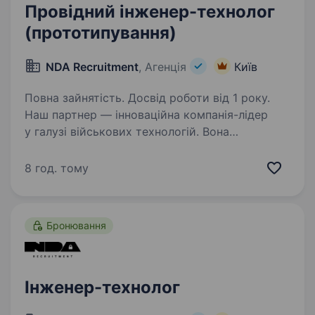
Провідний інженер-технолог
(прототипування)
NDA Recruitment
, Агенція
Київ
Повна зайнятість. Досвід роботи від 1 року.
Наш партнер — інноваційна компанія-лідер
у галузі військових технологій. Вона
спеціалізується на розробці та виробництві
передових рішень для оборонної
8 год. тому
промисловості, створюючи технології,
що забезпечують максимальну…
Бронювання
Інженер-технолог