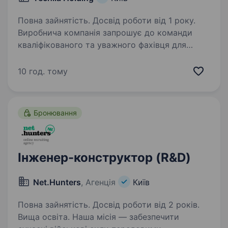
Повна зайнятість. Досвід роботи від 1 року.
Виробнича компанія запрошує до команди
кваліфікованого та уважного фахівця для
роботи з нормуванням, технічною
документацією та супроводом виробничих
10 год. тому
процесів. Якщо ви маєте технічну освіту,
аналітичне мислення…
Бронювання
Інженер-конструктор (R&D)
Net.Hunters
, Агенція
Київ
Повна зайнятість. Досвід роботи від 2 років.
Вища освіта. Наша місія — забезпечити