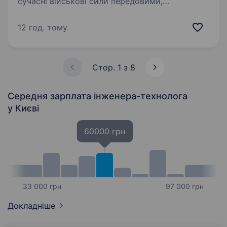
сучасні військові сили передовими,
ефективними та безпечними технологіями, які
дозволяють найкраще використовувати
12 год. тому
потенціал сучасних бойових засобів.
Ми знаходимося на етапі активного
розширення…
Стор. 1 з 8
Середня зарплата інженера-технолога
у Києві
60000 грн
33 000 грн
97 000 грн
Докладніше