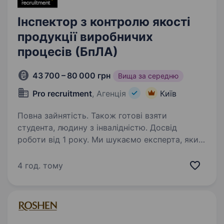
Інспектор з контролю якості
продукції виробничих
процесів (БпЛА)
43 700 – 80 000 грн
Вища за середню
Pro recruitment
, Агенція
Київ
Повна зайнятість. Також готові взяти
студента, людину з інвалідністю. Досвід
роботи від 1 року. Ми шукаємо експерта, який
стане «останнім рубежем» якості нашого
обладнання. Забезпечить якісну відповідність
4 год. тому
кожної деталі та вузла технічної документації,
гарантуючи надійність роботи нашої продукції.
Створюємо…