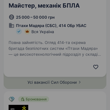
Майстер, механік БПЛА
25 000 – 50 000 грн
Птахи Мадяра (СБС), 414 ОБр УБАС
Вся Україна
Повна зайнятість. Огляд 414-та окрема
бригада безпілотних систем «Птахи Мадяра»
— це високотехнологічний підрозділ у складі
Сил безпілотних систем Збройних Сил
України, що спеціалізується на застосуванні
ударних, розвідувальних безпілотних…
Усі вакансії Сил
Оборони
Бронювання