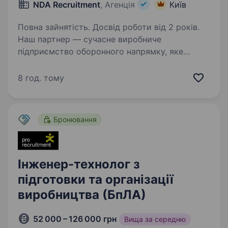
NDA Recruitment
, Агенція
Київ
Повна зайнятість. Досвід роботи від 2 років.
Наш партнер — сучасне виробниче
підприємство оборонного напрямку, яке
поєднує інноваційні розробки, високі
стандарти якості та безперервне
8 год. тому
вдосконалення процесів. У зв’язку зі
зростанням обсягів виробництва
та запуском…
Бронювання
Інженер-технолог з
підготовки та організації
виробництва (БпЛА)
52 000 – 126 000 грн
Вища за середню