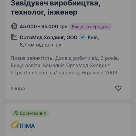
Завідувач виробництва,
технолог, інженер
45 000 – 65 000 грн
Вища за середню
ОртоМед Холдинг, ООО
Київ,
8,7 км від центру
Повна зайнятість. Досвід роботи від 2 років.
Вища освіта. Комапнія ОртоМед Холдинг
https://omh.com.ua/ на ринку України з 2003
року. За весь час діяльності досягнення, але
ще маємо багато чого зробити. В звязку
вчора
з розширенням бізнесу, напрямку діяльності,
запрошуємо до співпраці…
Бронювання