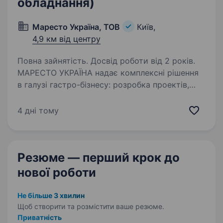
обладнання)
Маресто Україна, ТОВ
Київ,
4,9 км від центру
Повна зайнятість. Досвід роботи від 2 років.
МАРЕСТО УКРАЇНА надає комплексні рішення
в галузі гастро-бізнесу: розробка проектів,
підбір та постачання обладнання, монтаж,
встановлення та підключення обладнання,
4 дні тому
навчання персоналу замовників, гарантійне
та…
Резюме — перший крок
до
нової роботи
Не більше 3 хвилин
Щоб створити та розмістити ваше
резюме.
Приватність