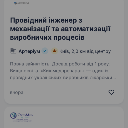
Провідний інженер з
механізації та автоматизації
виробничих процесів
Артеріум
Київ,
2,0 км від центру
Повна зайнятість. Досвід роботи від 1 року.
Вища освіта. «Київмедпрепарат» — один із
провідних українських виробників лікарських
засобів, історія та експертиза якого
формуються з 1847 року. Компанія
вчора
спеціалізується на виробництві
антибактеріальних засобів і є багаторічним…