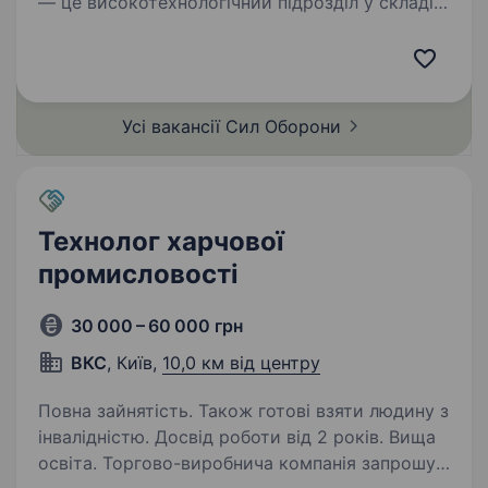
— це високотехнологічний підрозділ у складі
Сил безпілотних систем Збройних Сил
України, що спеціалізується на застосуванні
ударних, розвідувальних безпілотних…
Усі вакансії Сил
Оборони
Технолог харчової
промисловості
30 000 – 60 000 грн
ВКС
, Київ,
10,0 км від центру
Повна зайнятість. Також готові взяти людину з
інвалідністю. Досвід роботи від 2 років. Вища
освіта. Торгово-виробнича компанія запрошує