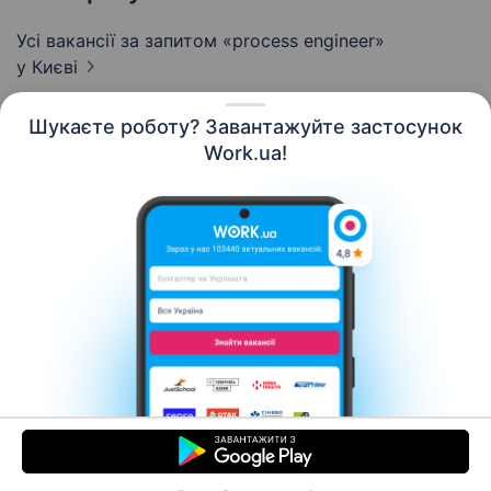
Усі вакансії за запитом «process engineer»
у Києві
Шукаєте роботу? Завантажуйте застосунок
Work.ua!
Українська
Ресурси
Контакти
Про нас
Кар’єра
Новини Work.ua
Допомога
Умови використання
Роботодавцю