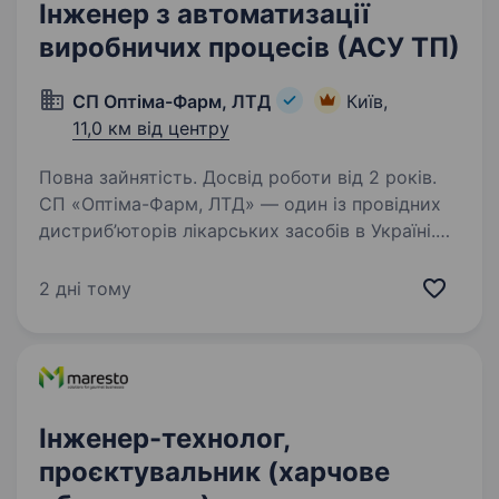
Інженер з автоматизації
виробничих процесів (АСУ ТП)
СП Оптіма-Фарм, ЛТД
Київ,
11,0 км від центру
Повна зайнятість. Досвід роботи від 2 років.
СП «Оптіма-Фарм, ЛТД» — один із провідних
дистриб’юторів лікарських засобів в Україні.
Запрошуємо до своєї команди Інженера
з автоматизації виробничих процесів. Основні
2 дні тому
обов’язки: Аналіз технологічних процесів…
Інженер-технолог,
проєктувальник (харчове