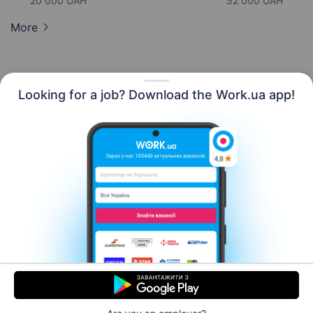
20 000 UAH
52 000 UAH
More
Looking for a job? Download the Work.ua app!
English
Resources
Contact us
About us
Сareer
Work.ua news
Help
Terms of use
For employers