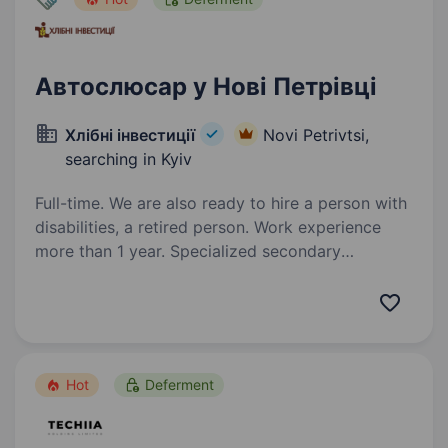
Автослюсар у Нові Петрівці
Хлібні інвестиції
Novi Petrivtsi,
searching in Kyiv
Full-time. We are also ready to hire a person with
disabilities, a retired person. Work experience
more than 1 year. Specialized secondary
education. ТОВ «Перший Cтоличний
Хлібозавод» — підприємство, що входить
до складу Групи Компаній «Хлібні Інвестиції»
(виробництво хлібобулочних виробів)
запрошує на роботуАвтослюсаря Задачі:
Hot
Deferment
Діагностика та ремонт автомобілів…