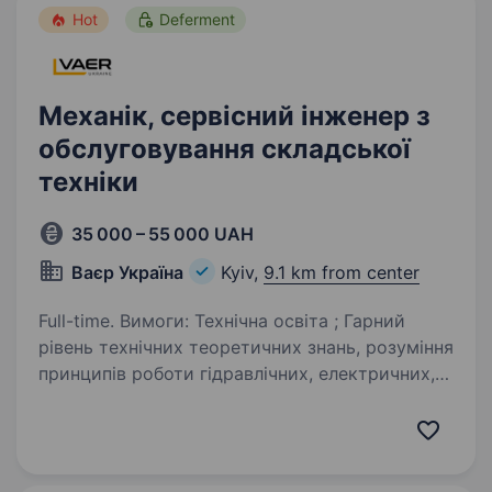
Hot
Deferment
Механік, сервісний інженер з
обслуговування складської
техніки
35 000 – 55 000 UAH
Ваєр Україна
Kyiv,
9.1 km from center
Full-time. Вимоги: Технічна освіта ; Гарний
рівень технічних теоретичних знань, розуміння
принципів роботи гідравлічних, електричних,
механічних систем та вузлів; Наявність
водійського посвідчення категорії «В»
бажання…