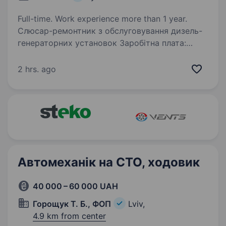
Full-time. Work experience more than 1 year.
Слюсар-ремонтник з обслуговування дизель-
генераторних установок Заробітна плата:
на випробувальний термін — 230 грн/год,
після випробувального терміну — 260 грн/год;
2 hrs. ago
оплачувані понаднормові години. Локація:…
Автомеханік на СТО, ходовик
40 000 – 60 000 UAH
Горощук Т. Б., ФОП
Lviv,
4.9 km from center