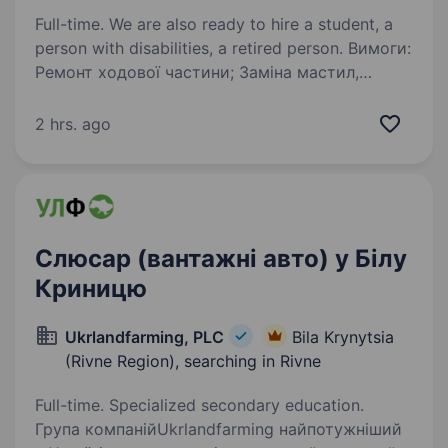
Full-time. We are also ready to hire a student, a
person with disabilities, a retired person. Вимоги:
Ремонт ходової частини; Заміна мастил,
фільтрів та інших деталей. Умови роботи:
з понеділка по пʼятницю з 10−18 години
2 hrs. ago
Основні вимоги: Відповідальність та уважність
до деталей Ремонт механічної…
Слюсар (вантажні авто) у Білу
Криницю
Ukrlandfarming, PLC
Bila Krynytsia
(Rivne Region), searching in Rivne
Full-time. Specialized secondary education.
Група компанійUkrlandfarming найпотужніший