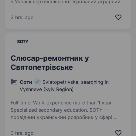
в Україні вертикально інтегрований аграрний
холдинг. Компанія «Європа Транс Агро»,
що входить до групи компаній Ukrlandfarming
3 hrs. ago
одне з найбільших в Україні
автотранспортних…
Слюсар-ремонтник у
Святопетрівське
Соти
Sviatopetrivske, searching in
Vyshneve (Kyiv Region)
Full-time. Work experience more than 1 year.
Specialized secondary education. SOTY —
провідний український розробник у сфері
авіаційних технологій. Ми створюємо
обладнання повного інженерного циклу — від
3 hrs. ago