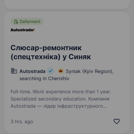
концепції та R&D до виробництва та сервісної
підтримки за міжнародними стандартами.
Наша…
Deferment
Слюсар-ремонтник
(спецтехніка) у Синяк
Autostrada
Syniak (Kyiv Region),
searching in Chernihiv
Full-time. Work experience more than 1 year.
Specialized secondary education. Компанія
Autostrada — лідер інфраструктурного
будівництва України. Наші співробітники
працюють на найкращому обладнанні світових
3 hrs. ago
виробників, офіційно працевлаштовані, мають