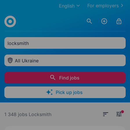
For employers
English
locksmith
All Ukraine
Find jobs
Pick up jobs
1 348 jobs
Locksmith