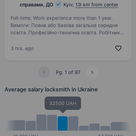
справами, ДО
Kyiv,
1.9 km from center
Full-time. Work experience more than 1 year.
Вимоги: Повна або базова загальна середня
освіта. Професійно-технічна освіта. Робітник
повинен знати: правила і норми охорони праці,
виробничої санітарії та протипожежного
3 hrs. ago
захисту. основи ремонту
електроустаткування…
Pg. 1 of 97
Average salary locksmith
in Ukraine
32500 UAH