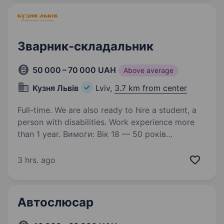
гідні зарплати та премії. Люди — найбільша…
Зварник-складальник
50 000 – 70 000 UAH
Above average
Кузня Львів
Lviv,
3.7 km from center
Full-time. We are also ready to hire a student, a
person with disabilities. Work experience more
than 1 year. Вимоги: Вік 18 — 50 років
Відповідальність, пунктуальність, точність,
акуратність, активність, орієнтація
3 hrs. ago
на результат Обов’язковий досвід роботи
у сфері виготовлення виробів з металу
Бажання працювати…
Автослюсар