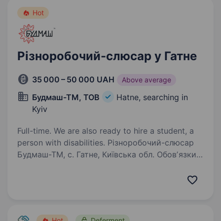
Hot
Різноробочий-слюсар у Гатне
35 000 – 50 000 UAH
Above average
Будмаш-ТМ, ТОВ
Hatne, searching in
Kyiv
Full-time. We are also ready to hire a student, a
person with disabilities. Різноробочий-слюсар
Будмаш-ТМ, с. Гатне, Київська обл. Обовʼязки:
Підтримання чистоти у дворі та в цеху
Завантаження та вивантаження матеріалів і
товарів Виконання нескладних слюсарних
робіт (свердлити, пиляти,…
Hot
Deferment