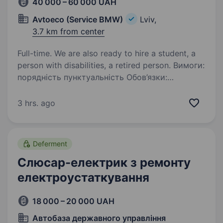
40 000 – 60 000 UAH
Avtoeco (Service BMW)
Lviv,
3.7 km from center
Full-time. We are also ready to hire a student, a
person with disabilities, a retired person. Вимоги:
порядність пунктуальність Обов’язки:
Відповідальність та уважність Автосервіс
(Bmwservice/parts) Запрошуе автослюсарів,
3 hrs. ago
по ремонту авто, напрямок -ремонт ходової,
заміна масла, заміна поверхневих…
Deferment
Слюсар-електрик з ремонту
електроустаткування
18 000 – 20 000 UAH
Автобаза державного управління