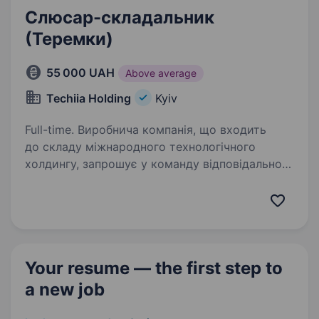
Слюсар-складальник
(Теремки)
55 000 UAH
Above average
Techiia Holding
Kyiv
Full-time. Виробнича компанія, що входить
до складу міжнародного технологічного
холдингу, запрошує у команду відповідального
та технічно грамотного Слюсаря-ремонтника.
Ми створюємо комфортні умови, цінуємо
професіоналів і…
Your resume — the first step
to
a new job