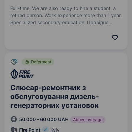
Full-time. We are also ready to hire a student, a
retired person. Work experience more than 1 year.
Specialized secondary education. Провідне
промислове підприємство, лідер
у виробництві професійного технологічного,
торговельного та холодильного обладнання
для супермаркетів, ресторанів, барів та інших
об'єктів. Ми на ринку 23 роки і залишаємося…
Deferment
Слюсар-ремонтник з
обслуговування дизель-
генераторних установок
50 000 – 60 000 UAH
Above average
Fire Point
Kyiv