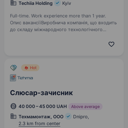
Techiia Holding
Kyiv
Full-time. Work experience more than 1 year.
Опис вакансіїВиробнича компанія, що входить
до складу міжнародного технологічного
холдингу, запрошує у команду відповідального
та технічно грамотного Слюсаря-ремонтника.
Ми створюємо комфортні умови, цінуємо
професіоналів…
Hot
Слюсар-зачисник
40 000 – 45 000 UAH
Above average
Техмамонтаж, ООО
Dnipro,
2.3 km from center