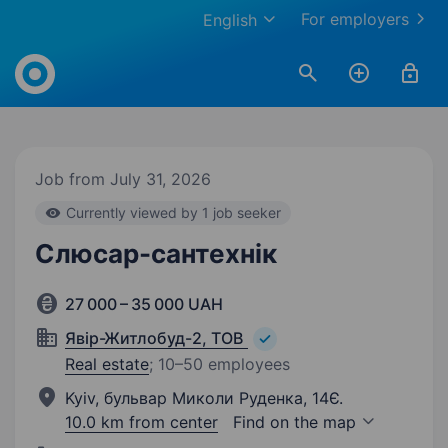
For employers
English
Work.ua
Job from July 31, 2026
Currently viewed by 1 job seeker
Слюсар-сантехнік
27 000 – 35 000 UAH
Явір-Житлобуд-2, ТОВ
Real estate
;
10–50 employees
Kyiv, бульвар Миколи Руденка, 14Є.
10.0 km from center
Find on the map