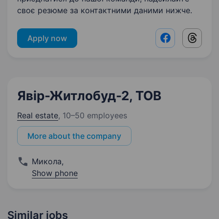
своє резюме за контактними даними нижче.
Apply now
Facebook shar
Threads
Явір-Житлобуд-2, ТОВ
Real estate
,
10–50 employees
More about the company
Микола
,
Show phone
Similar jobs