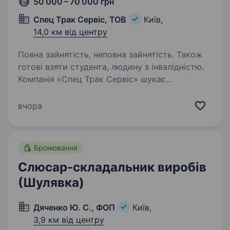
50 000 – 70 000 грн
Спец Трак Сервіс, ТОВ
Київ,
14,0 км від центру
Повна зайнятість, неповна зайнятість. Також
готові взяти студента, людину з інвалідністю.
Компанія «Спец Трак Сервіс» шукає
відповідального та досвідченого Автомеханіка
вантажної техніки. Наша компанія
вчора
спеціалізується на ремонті вантажних
автомобілів. Обов’язки: Діагностика
та виявлення несправностей…
Бронювання
Слюсар-складальник виробів
(Шулявка)
Дяченко Ю. С., ФОП
Київ,
3,9 км від центру