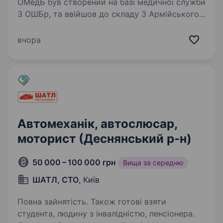
ОМедБ був створений на базі медичної служби
3 ОШБр, та ввійшов до складу 3 Армійського
корпусу для всебічного медичного
забезпечення підрозділів корпусу. Вимоги:
вчора
Вакансія передбачає службу по всій Україні!…
Автомеханік, автослюсар,
моторист (Деснянський р-н)
50 000 – 100 000 грн
Вища за середню
ШАТЛ, СТО
, Київ
Повна зайнятість. Також готові взяти
студента, людину з інвалідністю, пенсіонера.