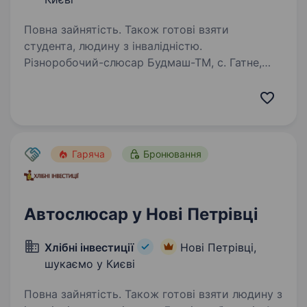
Повна зайнятість. Також готові взяти
студента, людину з інвалідністю.
Різноробочий-слюсар Будмаш-ТМ, с. Гатне,
Київська обл. Обовʼязки: Підтримання чистоти
у дворі та в цеху Завантаження
та вивантаження матеріалів і товарів
Виконання нескладних слюсарних робіт
(свердлити, пиляти,…
Гаряча
Бронювання
Автослюсар у Нові Петрівці
Хлібні інвестиції
Нові Петрівці,
шукаємо у Києві
Повна зайнятість. Також готові взяти людину з