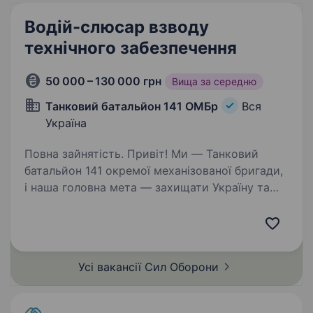
Водій-слюсар взводу
технічного забезпечення
50 000 – 130 000 грн
Вища за середню
Танковий батальйон 141 ОМБр
Вся
Україна
Повна зайнятість. Привіт! Ми — Танковий
батальйон 141 окремої механізованої бригади,
і наша головна мета — захищати Україну та
підтримувати надійний тил для наших
захисників. Якщо ти шукаєш роботу, де твоя
праця має справжній сенс,…
Усі вакансії Сил
Оборони