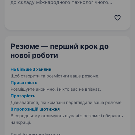
до складу міжнародного технологічного
холдингу, запрошує у команду відповідального
та технічно грамотного Слюсаря-ремонтника.
Ми створюємо комфортні умови, цінуємо
професіоналів…
Резюме — перший крок
до
нової роботи
Не більше 3 хвилин
Щоб створити та розмістити ваше
резюме.
Приватність
Розміщуйте анонімно, і ніхто вас не впізнає.
Прозорість
Дізнавайтеся, які компанії переглядали ваше резюме.
8 пропозицій щотижня
В середньому отримують шукачі з резюме і обирають
найкращі.