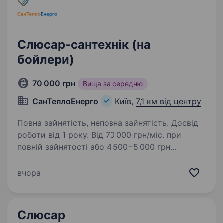
Слюсар-сантехнік (на
бойлери)
70 000 грн
Вища за середню
СанТеплоЕнерго
Київ,
7,1 км від центру
Повна зайнятість, неповна зайнятість. Досвід
роботи від 1 року. Від 70 000 грн/міс. при
повній зайнятості або 4 500−5 000 грн
за робочий день при частковій зайнятості.
Вакансія може бути підробітком, обов’язково
вчора
досвід роботи. Якщо вмієте не тільки
бойдери — даватимемо іініші…
Слюсар