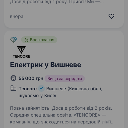
Досвід роботи від 1 року. Привіт! Ми —
команда автосервісу «ШАТЛ»,
що спеціалізується на якісному
вчора
обслуговуванні легкових автомобілів у Києві.
Запрошуємо до нашої дружньої та професійної
команди автомеханіка, автослюсаря,
Бронювання
моториста, які…
Електрик у Вишневе
55 000 грн
Вища за середню
Tencore
Вишневе (Київська обл.),
шукаємо у Києві
Повна зайнятість. Досвід роботи від 2 років.
Середня спеціальна освіта. «TENCORE» —
компанія, що знаходиться на передовій лінії