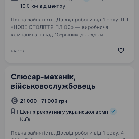
10,0 км від центру
Повна зайнятість. Досвід роботи від 1 року. ПП
«НОВЕ СТОЛІТТЯ ПЛЮС» — виробнича
компанія з понад 15-річним досвідом
у обробці листових матеріалів та виготовленні
продукції для бізнесу. Ми створюємо
вчора
як серійні вироби, так і індивідуальні рішення
для будівельних…
Слюсар-механік,
військовослужбовець
21 000 – 71 000 грн
Центр рекрутингу української армії
Київ
Повна зайнятість. Досвід роботи від 1 року. 4