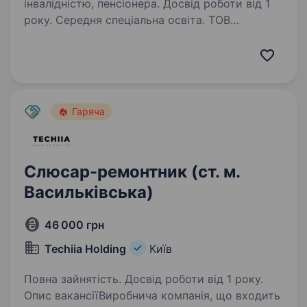
інвалідністю, пенсіонера. Досвід роботи від 1
року. Середня спеціальна освіта. ТОВ
«Перший Cтоличний Хлібозавод» —
підприємство, що входить до складу Групи
Компаній «Хлібні Інвестиції» (виробництво
хлібобулочних виробів) запрошує
на роботуАвтослюсаря Задачі: Діагностика
Гаряча
та ремонт автомобілів…
Слюсар-ремонтник (ст. м.
Васильківська)
46 000 грн
Techiia Holding
Київ
Повна зайнятість. Досвід роботи від 1 року.
Опис вакансіїВиробнича компанія, що входить