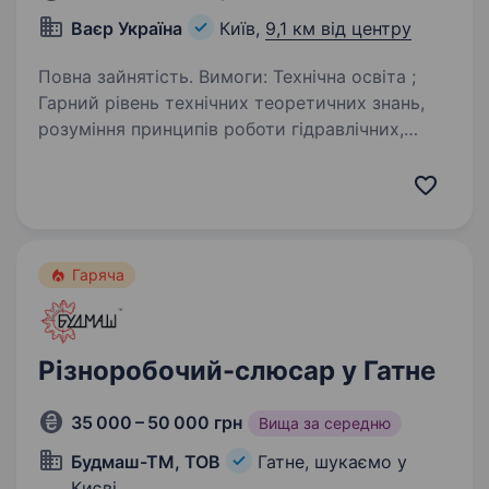
Ваєр Україна
Київ,
9,1 км від центру
Повна зайнятість. Вимоги: Технічна освіта ;
Гарний рівень технічних теоретичних знань,
розуміння принципів роботи гідравлічних,
електричних, механічних систем та вузлів;
Наявність водійського посвідчення категорії
«В» бажання…
Гаряча
Різноробочий-слюсар у Гатне
35 000 – 50 000 грн
Вища за середню
Будмаш-ТМ, ТОВ
Гатне, шукаємо у
Києві