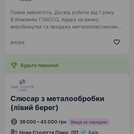
Повна зайнятість. Досвід роботи від 1 року.
В Компанію ГЛАССО, лідеру на ринку
виробництва та продажу металопластикових
вікон, алюмінієвих конструкцій, ролет
та воріт, у зв’язку з розширенням штату,
вчора
підприємству потрібно на постійну роботу
Слюсар-Складальник…
Будьте першим!
Слюсар з металообробки
(лівий берег)
38 000 – 45 000 грн
Вища за середню
Нове Століття Плюс, ПП
Київ,