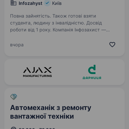
Infozahyst
Київ
Повна зайнятість. Також готові взяти
студента, людину з інвалідністю. Досвід
роботи від 1 року. Компанія Інфозахист —
український науково-виробничий центр та
лідер галузі радіоелектронної розвідки. Понад
вчора
20 років ми створюємо апаратні та програмні
рішення для посилення обороноздатності
України. Спеціалізуємось…
Автомеханік з ремонту
вантажної техніки