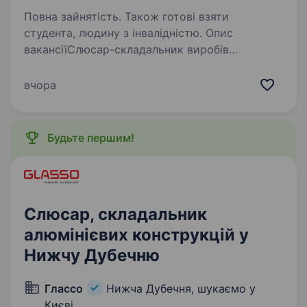
Повна зайнятість. Також готові взяти
студента, людину з інвалідністю. Опис
вакансіїСлюсар-складальник виробів
(Шулявка, бронювання)Київ | 08:00—17:00 |
Бронювання з першого робочого дня
вчора
Запрошуємо слюсаря-складальника. Основний
напрям роботи —механічне складання виробів
із застосуванням…
Будьте першим!
Слюсар, складальник
алюмінієвих конструкцій у
Нижчу Дубечню
Глассо
Нижча Дубечня, шукаємо у
Києві