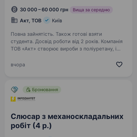
30 000 – 60 000 грн
Вища за середню
Акт, ТОВ
Київ
Повна зайнятість. Також готові взяти
студента. Досвід роботи від 2 років. Компанія
ТОВ «Акт» створює вироби з поліуретану, і
зараз шукає слюсаря, який хоче долучитися
до нашої команди в Києві. Що ти будеш
вчора
робити: Виготовляти вироби з поліуретану
згідно з технічними вимогами. Працювати…
Бронювання
Слюсар з механоскладальних
робіт (4 р.)