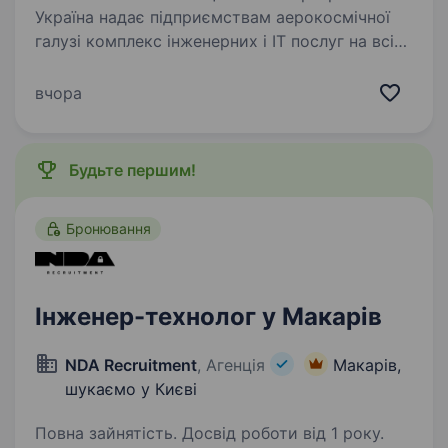
Україна надає підприємствам аерокосмічної
галузі комплекс інженерних і ІТ послуг на всіх
етапах життєвого циклу кінцевих виробів —
від їхньої розробки до експлуатаційної
вчора
підтримки. Компанія також розробляє…
Будьте першим!
Бронювання
Інженер-технолог у Макарів
NDA Recruitment
, Агенція
Макарів,
шукаємо у Києві
Повна зайнятість. Досвід роботи від 1 року.