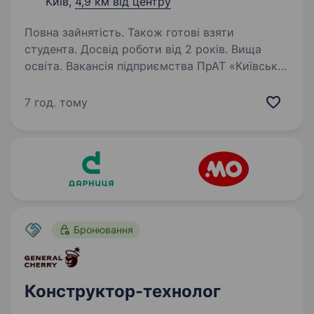
Київ,
4,9 км від центру
Повна зайнятість. Також готові взяти
студента. Досвід роботи від 2 років. Вища
освіта. Вакансія підприємства ПрАТ «Київська
кондитерська фабрика «РОШЕН"». ПрАТ
«Київська кондитерська фабрика «Рошен»
7 год. тому
— це сучасне виробництво орієнтоване
на виготовлення тортів, тістечок, кексів,
мармеладу, пастили,…
Бронювання
Конструктор-технолог