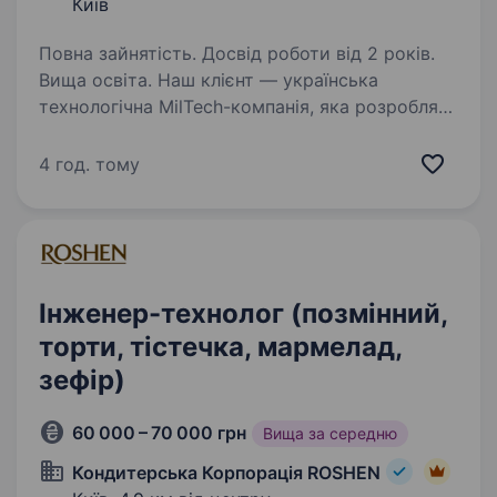
Київ
Повна зайнятість. Досвід роботи від 2 років.
Вища освіта. Наш клієнт — українська
технологічна MilTech-компанія, яка розробляє
та виготовляє продукти для посилення
обороноздатності України. Шукаємо Інженера-
4 год. тому
технолога з механічної обробки, який
розроблятиме та впроваджуватиме…
Інженер-технолог (позмінний,
торти, тістечка, мармелад,
зефір)
60 000 – 70 000 грн
Вища за середню
Кондитерська Корпорація ROSHEN