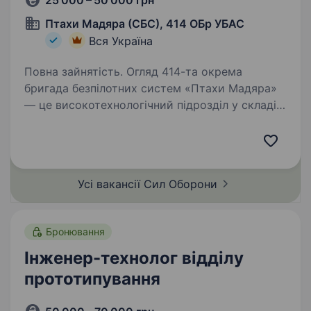
25 000 – 50 000 грн
Птахи Мадяра (СБС), 414 ОБр УБАС
Вся Україна
Повна зайнятість. Огляд 414-та окрема
бригада безпілотних систем «Птахи Мадяра»
— це високотехнологічний підрозділ у складі
Сил безпілотних систем Збройних Сил
України, що спеціалізується на застосуванні
ударних, розвідувальних безпілотних…
Усі вакансії Сил
Оборони
Бронювання
Інженер-технолог відділу
прототипування