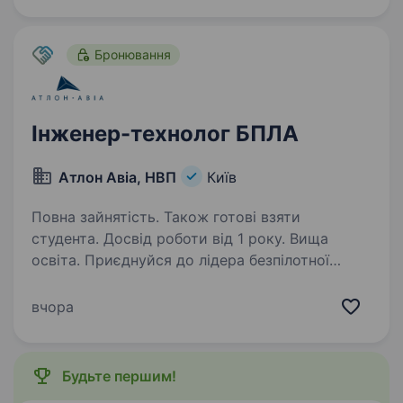
Офіційне оформлення…
Бронювання
Інженер-технолог БПЛА
Атлон Авіа, НВП
Київ
Повна зайнятість. Також готові взяти
студента. Досвід роботи від 1 року. Вища
освіта. Приєднуйся до лідера безпілотної
авіації України! Ми — українське науково-
виробниче підприємство повного циклу,
вчора
що створює передові технології у сфері БпЛА.
Якщо ти хочеш бути частиною інновацій,
працювати над перспективними…
Будьте першим!