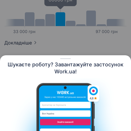
33 000 грн
97 000 грн
Докладніше
Шукаєте роботу? Завантажуйте застосунок
Work.ua!
Українська
Ресурси
Контакти
Про нас
Кар’єра