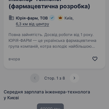
(фармацевтична розробка)
Юрія-фарм, ТОВ
Київ,
6,3 км від центру
Повна зайнятість. Досвід роботи від 1 року.
ЮРіЯ-ФАРМ — це українська фармацевтична
група компаній, котра володіє найбільшою
площею виробничих потужностей в Україні.
Ми вже ведемо діяльність в понад 50 країнах
вчора
світу та маємо амбітні цілі ввійти в ТОП 100…
Стор. 1 з 8
Середня зарплата інженера-технолога
у Києві
60000 грн