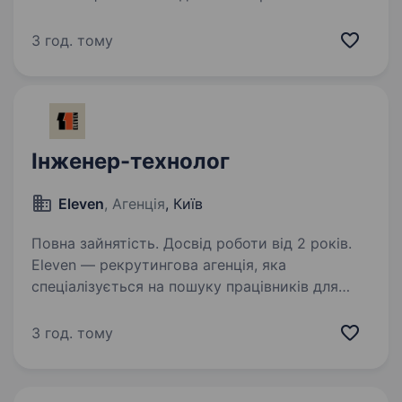
ми самостійно розробляємо, виготовляємо
та реалізуємо у всьому світі
3 год. тому
високотехнологічні рішення, які дозволяють
людям дихати свіжим повітрям…
Інженер-технолог
Eleven
, Агенція
, Київ
Повна зайнятість. Досвід роботи від 2 років.
Eleven — рекрутингова агенція, яка
спеціалізується на пошуку працівників для
компаній у галузі військових технологій. Наша
мета — підтримувати розвиток оборонної
3 год. тому
промисловості та допомагати об'єднувати
тих, хто…