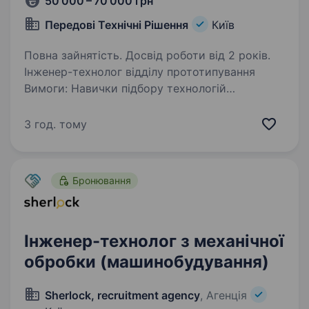
50 000 – 70 000 грн
Передові Технічні Рішення
Київ
Повна зайнятість. Досвід роботи від 2 років.
Інженер-технолог відділу прототипування
Вимоги: Навички підбору технологій
виробництва та матеріалів (3Д друк,
композити, лиття під тиском або схожі
3 год. тому
виробничі процеси) для виготовлення
замовлень, узгодження з конструкторами…
Бронювання
Інженер-технолог з механічної
обробки (машинобудування)
Sherlock, recruitment agency
, Агенція