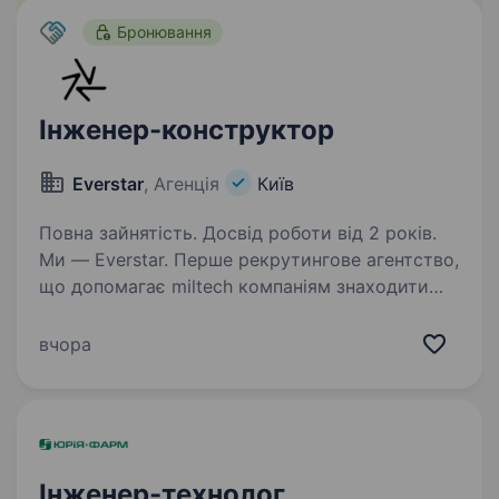
Бронювання
Інженер-конструктор
Everstar
, Агенція
Київ
Повна зайнятість. Досвід роботи від 2 років.
Ми — Everstar. Перше рекрутингове агентство,
що допомагає miltech компаніям знаходити
талановитих людей та спільно наближати
перемогу. Зараз ми у пошуках Інженера —
вчора
Конструктора для нашого клієнта — це один
з найбільших…
Інженер-технолог