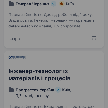
Генерал Черешня
Київ
Повна зайнятість. Досвід роботи від 1 року.
Вища освіта. Генерал Черешня — українська
defence-tech компанія, що розробляє
та серійно виробляє сучасні безпілотні літальні
апарати, включно з FPV-дронами та дронами-
вчора
перехоплювачами для протидії повітряним
загрозам. Всі наші…
Інженер-технолог із
матеріалів і процесів
Прогрестех-Україна
Київ,
3,2 км від центру
Повна зайнятість. Вища освіта. Прогрестех-