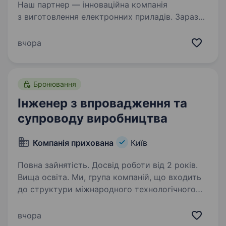
Наш партнер — інноваційна компанія
з виготовлення електронних приладів. Зараз
компанія розширює свою команду та шукає
Інженера-технолога. Основними завданнями
вчора
будуть: Аналіз вхідної конструкторської
та технічної…
Бронювання
Інженер з впровадження та
супроводу виробництва
Компанія прихована
Київ
Повна зайнятість. Досвід роботи від 2 років.
Вища освіта. Ми, група компаній, що входить
до структури міжнародного технологічного
холдингу TECHIIA, шукаємо в команду
Інженера з впровадження та супроводу
вчора
виробництва. Ми пропонуємо: Бронювання.