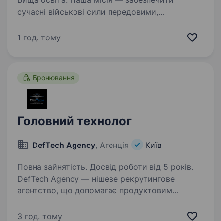
Вища освіта. Наша місія — забезпечити
сучасні військові сили передовими,
ефективними та безпечними технологіями, які
дозволяють найкраще використовувати
1 год. тому
потенціал сучасних бойових засобів.
Ми знаходимося на етапі активного
розширення…
Бронювання
Головний технолог
DefTech Agency
, Агенція
Київ
Повна зайнятість. Досвід роботи від 5 років.
DefTech Agency — нішеве рекрутингове
агентство, що допомагає продуктовим
компаніям у сфері оборонних і deeptech-
технологій формувати сильні інженерні
3 год. тому