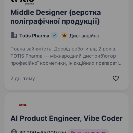
Middle Designer (верстка
поліграфічної продукції)
Totis Pharma
Дистанційно
Повна зайнятість. Досвід роботи від 2 років.
TOTIS Pharma — міжнародний дистриб’ютор
професійної косметики, ін'єкційних препаратів
та комплексних рішень для естетичної
медицини. Працюємо лише з брендами
2 дні тому
світового рівня та формуємо стандарти
якості, які задають…
AI Product Engineer, Vibe Coder
30 000 – 65 000 грн
Вища за середню