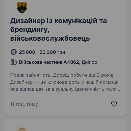
Дизайнер із комунікацій та
брендингу,
військовослужбовець
25 000 – 50 000 грн
Військова частина А4862
, Дніпро
Повна зайнятість. Досвід роботи від 2 років.
Дизайнер — це ключова роль у нашій команді,
яка відповідає за візуальну ідентичність полку
«Скеля». Ви будете створювати потужні
та впізнавані візуальні образи, що
11 год. тому
відображатимуть цінності нашого підрозділу,
а також…