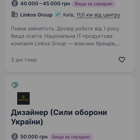
40 000 – 45 000 грн
Вища за середню
Linkos Group
Київ,
11,0 км від центру
Повна зайнятість. Досвід роботи від 1 року.
Вища освіта. Національна ІТ-продуктова
компанія Linkos Group — власник брендів,
багаторічний лідер з розробки бізнесового
софту та рейтингових програмних продуктів
3 дні тому
для бухгалтерів та підприємців України.
За улюбленими брендами…
Дизайнер (Сили оборони
України)
50 000 грн
Вища за середню