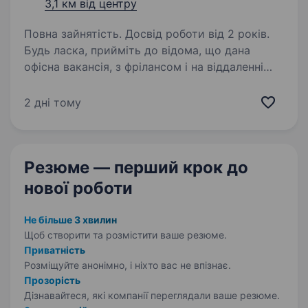
3,1 км від центру
Повна зайнятість. Досвід роботи від 2 років.
Будь ласка, прийміть до відома, що дана
офісна вакансія, з фрілансом і на віддаленні
ми не співпрацюємо! Ми, компанія з 20-річною
історією успіху в організації міжнародних
2 дні тому
бізнес-конференцій, запрошуємо у команду…
Резюме — перший крок
до
нової роботи
Не більше 3 хвилин
Щоб створити та розмістити ваше
резюме.
Приватність
Розміщуйте анонімно, і ніхто вас не впізнає.
Прозорість
Дізнавайтеся, які компанії переглядали ваше резюме.