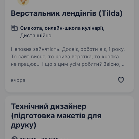
Верстальник лендінгів (Tilda)
Смакота, онлайн-школа кулінарії
,
Дистанційно
Неповна зайнятість. Досвід роботи від 1 року.
То сайт висне, то крива верстка, то кнопка
не працює… І що з цим усім робити? Звісно,
шукати дизайнера, який вміє верстати. Що ми,
власне, і робимо. Запрошуємо талановитого
вчора
верстальника у нашу команду
на дистанційну…
Технічний дизайнер
(підготовка макетів для
друку)