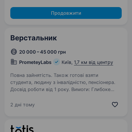
Продовжити
Верстальник
20 000 – 45 000 грн
PrometeyLabs
Київ,
1,7 км від центру
Повна зайнятість. Також готові взяти
студента, людину з інвалідністю, пенсіонера.
Досвід роботи від 1 року. Вимоги: Глибоке
розуміння чистої верстки (HTML/CSS) без
використання сторонніх фреймворків
2 дні тому
(Bootstrap, Tailwind тощо). Впевнені знання
та практичні навички забезпечення
кросбраузерності та адаптивності. Уважність…