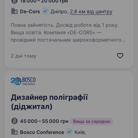
18 000 – 20 000 грн
De-Cors
Дніпро,
2,6 км від центру
Повна зайнятість. Досвід роботи від 1 року.
Вища освіта. Компанія «DE-CORS» —
провідний постачальник широкоформатного
друку з використанням сучасних технологій
та обладнання. Ми пропонуємо якісну
2 дні тому
друкарську продукцію для різних клієнтів
та галузей. Для подальшого розвитку…
Дизайнер поліграфії
(діджитал)
45 000 – 55 000 грн
Вища за середню
Bosco Conference
Київ,