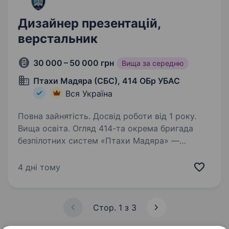
Дизайнер презентацій,
верстальник
30 000 – 50 000 грн
Вища за середню
Птахи Мадяра (СБС), 414 ОБр УБАС
Вся Україна
Повна зайнятість. Досвід роботи від 1 року.
Вища освіта. Огляд 414-та окрема бригада
безпілотних систем «Птахи Мадяра» —
це високотехнологічний підрозділ у складі Сил
безпілотних систем Збройних Сил України,
4 дні тому
що спеціалізується на застосуванні ударних,
розвідувальних безпілотних…
Стор. 1 з 3