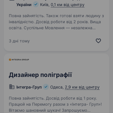
України
Київ,
0,1 км від центру
Повна зайнятість. Також готові взяти людину з
інвалідністю. Досвід роботи від 2 років. Вища
освіта. Суспільне Мовлення — незалежна
медіакомпанія України, яка об'єднує
телевізійне, радійне та цифрове мовлення.
3 дні тому
Ми захищаємо свободи в Україні та надаємо
суспільству достовірну й збалансовану
інформацію. Завдяки широкій…
Дизайнер поліграфії
Інтегра-Груп
Одеса,
2,9 км від центру
Повна зайнятість. Досвід роботи від 1 року.
Працюй на Перемогу разом з «Інтегра- Груп»!
Вітаємо шановний шукач! Запрошуємо