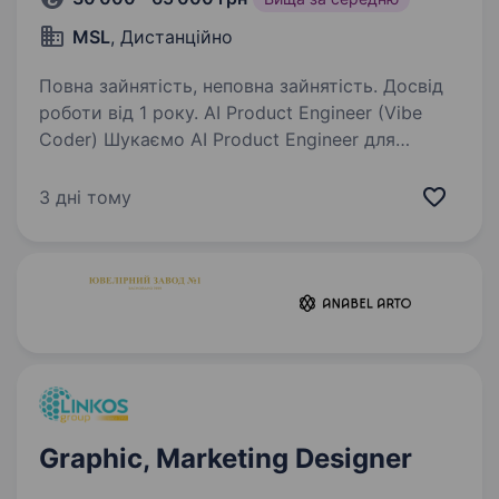
MSL
, Дистанційно
Повна зайнятість, неповна зайнятість. Досвід
роботи від 1 року. AI Product Engineer (Vibe
Coder) Шукаємо AI Product Engineer для
розробки та запуску AI-продуктів. Нас
цікавить не класичний розробник, який
3 дні тому
працює виключно за ТЗ, а людина з
інженерним мисленням, яка любить
створювати…
Graphic, Marketing Designer