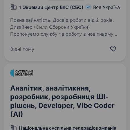
1 Окремий Центр БпС (СБС)
Вся Україна
Повна зайнятість. Досвід роботи від 2 років.
Дизайнер (Сили Оборони України)
Пропонуємо службу та роботу в новітньому
роді військ — Силах Безпілотних Систем. Наш
підрозділ — 1-й Окремий Центр БпС —
3 дні тому
це перший у світі підрозділ «технологічного
спецпризначення»…
Аналітик, аналітикиня,
розробник, розробниця ШІ-
рішень, Developer, Vibe Coder
(AI)
Національна суспільна телерадіокомпанія