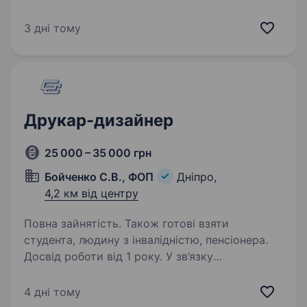
доєднатися до нашої команди професіоналів!
Компанія «Інтегра-Груп» вже 20 років успішно
3 дні тому
створює в Одесі унікальну рекламну
продукцію:…
Друкар-дизайнер
25 000 – 35 000 грн
Бойченко С.В., ФОП
Дніпро,
4,2 км від центру
Повна зайнятість. Також готові взяти
студента, людину з інвалідністю, пенсіонера.
Досвід роботи від 1 року. У зв’язку
з розширенням виробництва запрошуємо
до команди друкаря — дизайнера
4 дні тому
широкоформатного та сублімаційного друку