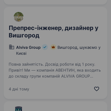
Обов’язки: Підготовка та друк замовлень
на широкоформатному та сублімаційному
обладнанні.…
Препрес-інженер, дизайнер у
Вишгород
Alviva Group
Вишгород, шукаємо у
Києві
Повна зайнятість. Досвід роботи від 1 року.
Привіт! Ми — компанія АВЕНТИН, яка входить
до складу групи компаній ALVIVA GROUP
(міжнародна група компаній у сфері харчових
технологій та послуг). Наша сфера —
4 дні тому
це виробництво гнучких пакувальних
матеріалів, полімерних…