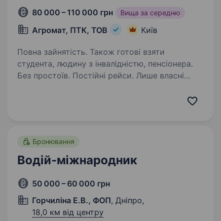
80 000 – 110 000 грн
Вища за середню
Агромат, ПТК, ТОВ
Київ
Повна зайнятість. Також готові взяти
студента, людину з інвалідністю, пенсіонера.
Без простоїв. Постійні рейси. Лише власні
вантажі. Шукаєте стабільну роботу в
міжнародних перевезеннях? В АГРОМАТ
ви працюватимете на власному транспорті
компанії, перевозитимете власні вантажі
за прогнозованими…
Бронювання
Водій-міжнародник
50 000 – 60 000 грн
Горчиліна Е.В., ФОП
, Дніпро,
18,0 км від центру