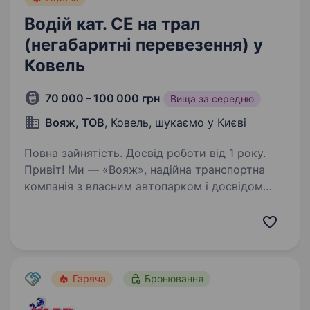
Водій кат. CE на трал
(негабаритні перевезення) у
Ковель
70 000 – 100 000 грн
Вища за середню
Вояж, ТОВ
, Ковель, шукаємо у Києві
Повна зайнятість. Досвід роботи від 1 року.
Привіт! Ми — «Вояж», надійна транспортна
компанія з власним автопарком і досвідом
роботи у різних напрямках
вантажоперевезень. Наша команда —
це професіонали, які цінують стабільність,
якість і взаємопідтримку.…
Гаряча
Бронювання