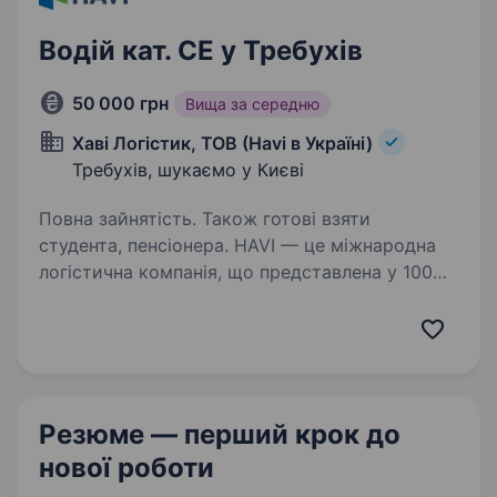
Водій кат. СЕ у Требухів
50 000 грн
Вища за середню
Хаві Логістик, ТОВ (Havi в Україні)
Требухів, шукаємо у Києві
Повна зайнятість. Також готові взяти
студента, пенсіонера. HAVI — це міжнародна
логістична компанія, що представлена у 100
країнах світу. В Україні працює понад 200
співробітників на 4 розподільчих центрах.
Кожен з яких має власні команди
транспортного та складського персоналу…
Резюме — перший крок
до
нової роботи