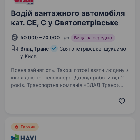
Водій вантажного автомобіля
кат. СЕ, С у Святопетрівське
50 000 – 70 000 грн
Вища за середню
Влад Транс
Святопетрівське, шукаємо
у Києві
Повна зайнятість. Також готові взяти людину з
інвалідністю, пенсіонера. Досвід роботи від 2
років. Транспортна компанія «ВЛАД Транс»
запрошує на роботу водіїв категорій «СЕ»,
та категорії «С» з досвідом роботи. Компанія
виконує вантажні перевезення автомобілями
по м.Києву, Україні та міжнародні,
вантажопідйомностю…
Гаряча