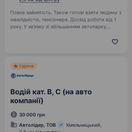
Повна зайнятість. Також готові взяти людину з
інвалідністю, пенсіонера. Досвід роботи від 1
року. У зв’язку зі збільшенням автопарку,
автотранспортному підприємству ТОВ
«ЄВРОГРУПТРАНС» потрібні водії категорії
СЕ для роботи на сідельних тягачах ДАФ
з напівпричепами. Робота по Україні,
перевезення продуктів…
Гаряча
Водій кат. В, С (на авто
компанії)
30 000 грн
Автолідер, ТОВ
Хмельницький,