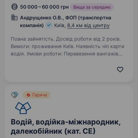
50 000 – 60 000 грн
Вища за середню
Андрущенко О.В., ФОП (транспортна
компанія)
Київ,
8,4 км від центру
Повна зайнятість. Досвід роботи від 2 років.
Вимоги: проживання Київ. Наявність чіп карти
водія. Умови роботи: Перевезення вантажів
по Києву та Україні. Пропоную стабільну
роботу водія категорія СЕ (тягач
з напівпричепом) по Києву та області
на автомобіль…
Гаряча
Водій, водійка-міжнародник,
далекобійник (кат. СЕ)