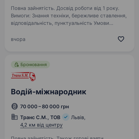
Повна зайнятість. Досвід роботи від 1 року.
Вимоги: Знання техніки, бережливе ставлення,
відповідальність, пунктуальність Умови
роботи: 14% від фрахту + відрядження
Обов’язки: Грамотне керування автомобілем,
вчора
збереження товарно-матеріальних…
Бронювання
Водій-міжнародник
70 000 – 80 000 грн
Транс С.М., ТОВ
Львів,
4,2 км від центру
Повна зайнятість. Також готові взяти