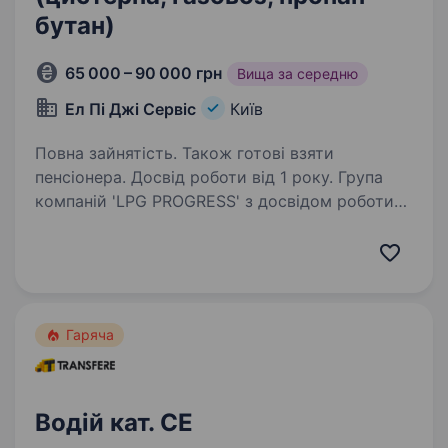
бутан)
65 000 – 90 000 грн
Вища за середню
Ел Пі Джі Сервіс
Київ
Повна зайнятість. Також готові взяти
пенсіонера. Досвід роботи від 1 року. Група
компаній 'LPG PROGRESS' з досвідом роботи
на європейському ринку продажу пропан-
бутану, для розширення штату набирає водіїв-
міжнародників. Вимоги: надаємо перевагу
водіям з досвідом QR оновлення даних…
Гаряча
Водій кат. СЕ