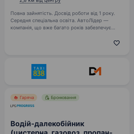
2,8 км від центру
Повна зайнятість. Досвід роботи від 1 року.
Середня спеціальна освіта. АвтоЛідер —
компанія, що вже багато років забезпечує
стабільну та якісну доставку
по Хмельницькому та області. Ми цінуємо
відповідальність, точність та командну роботу,
і запрошуємо в нашу команду людей, які
поділяють…
Гаряча
Бронювання
Водій-далекобійник
(цистерна, газовоз, пропан-