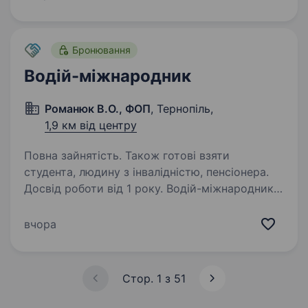
документи для виїзду Умови роботи: графік
роботи буває різний, це залежить…
Бронювання
Водій-міжнародник
Романюк В.О., ФОП
, Тернопіль,
1,9 км від центру
Повна зайнятість. Також готові взяти
студента, людину з інвалідністю, пенсіонера.
Досвід роботи від 1 року. Водій-міжнародник
на контейнеровоз У транспортну компанію
запрошуємо водія-міжнародника для роботи
вчора
на контейнерних перевезеннях. Основний
напрямок: Гданськ — Західна Україна
та повернення до Польщі. Автопарк:…
Стор. 1 з 51