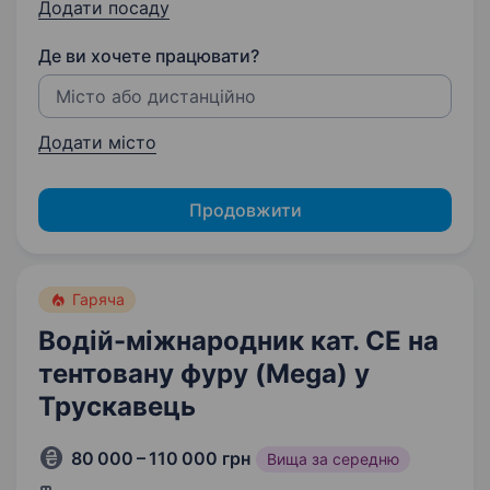
Додати посаду
Де ви хочете працювати?
Додати місто
Продовжити
Гаряча
Водій-міжнародник кат. CE на
тентовану фуру (Mega) у
Трускавець
80 000 – 110 000 грн
Вища за середню