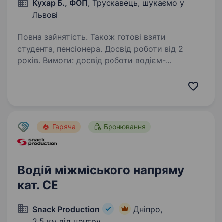
Кухар Б., ФОП
, Трускавець, шукаємо у
Львові
Повна зайнятість. Також готові взяти
студента, пенсіонера. Досвід роботи від 2
років. Вимоги: досвід роботи водієм-
міжнародником від 2 років; наявність категорії
CE; наявність 95 коду; наявність чіп-карти
водія; знання базових правил проходження
кордону та роботи з документами;
відповідальність,…
Гаряча
Бронювання
Водій міжміського напряму
кат. СЕ
Snack Production
Дніпро,
2,5 км від центру