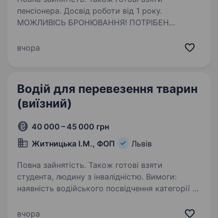
пенсіонера. Досвід роботи від 1 року.
МОЖЛИВІСЬ БРОНЮВАННЯ! ПОТРІБЕН
ВОДІЙ!!! ЛЬВІВ АБО ОБЛАСТЬ!!! ЗАРОБІТНЯ
ПЛАТА 15% ВІД ФРАХТУ + ДОБОВІ 400 ГРН
вчора
УКРАЇНА, 500 ГРН ЗАКОРДОН МАРШРУТ
УКРАЇНА- ЄВРОПА!!! РАЗОМ НЕ МЕНШЕ
70000грн в місяць! МОЖЛИВІСЬ
Водій для перевезення тварин
БРОНЮВАННЯ!…
(виїзний)
40 000 – 45 000 грн
Житницька І.М., ФОП
Львів
Повна зайнятість. Також готові взяти
студента, людину з інвалідністю. Вимоги:
наявність водійського посвідчення категорії В.
Вік до 35 років, тому що робота буває
активною. Обов’язково щоб у вас були
вчора