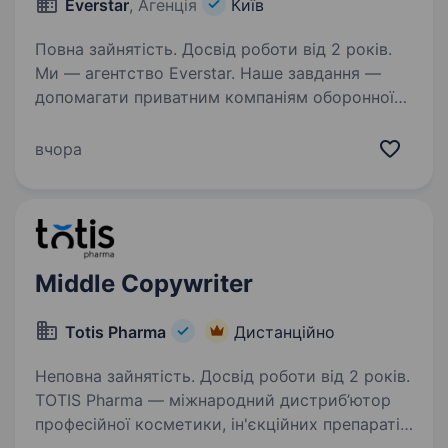
Everstar
, Агенція
Київ
Повна зайнятість. Досвід роботи від 2 років.
Ми — агентство Everstar. Наше завдання —
допомагати приватним компаніям оборонної
сфери знаходити талановитих людей
та наближати перемогу України. Один з наших
вчора
клієнтів займається виробництвом техніки
та радіоелектронних…
Middle Copywriter
Totis Pharma
Дистанційно
Неповна зайнятість. Досвід роботи від 2 років.
TOTIS Pharma — міжнародний дистриб’ютор
професійної косметики, ін'єкційних препаратів