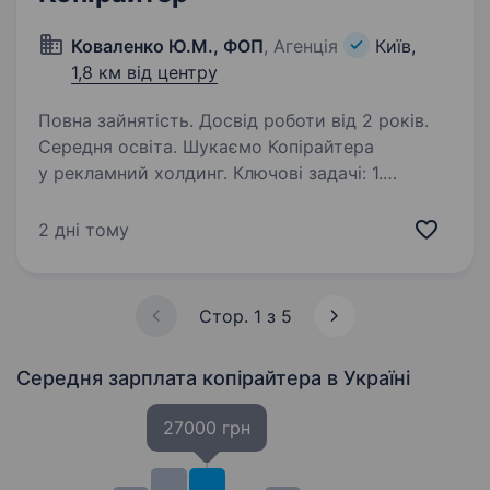
Коваленко Ю.М., ФОП
, Агенція
Київ,
1,8 км від центру
Повна зайнятість. Досвід роботи від 2 років.
Середня освіта. Шукаємо Копірайтера
у рекламний холдинг. Ключові задачі: 1.
Креативні проєкти з напрямків комунікацій
360, креативних концепцій для комерційних
2 дні тому
брендів та кампаній соціального впливу,
креативних ідей розвитку та реалізації…
Стор. 1 з 5
Середня зарплата копірайтера
в Україні
27000 грн