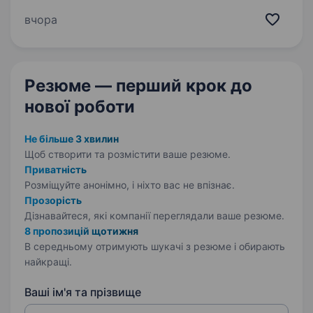
та комплексних рішень для естетичної
медицини. Працюємо лише з брендами
вчора
світового рівня та формуємо стандарти
якості, які задають…
Резюме — перший крок
до
нової роботи
Не більше 3 хвилин
Щоб створити та розмістити ваше
резюме.
Приватність
Розміщуйте анонімно, і ніхто вас не впізнає.
Прозорість
Дізнавайтеся, які компанії переглядали ваше резюме.
8 пропозицій щотижня
В середньому отримують шукачі з резюме і обирають
найкращі.
Ваші ім'я та прізвище