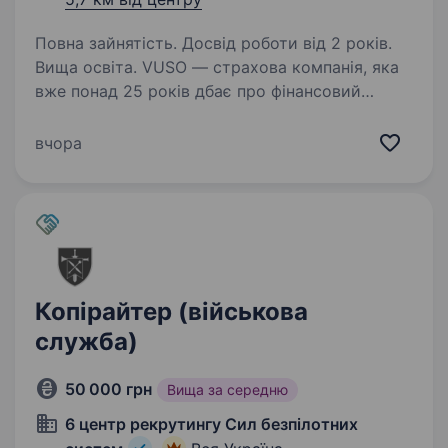
Повна зайнятість. Досвід роботи від 2 років.
Вища освіта. VUSO — страхова компанія, яка
вже понад 25 років дбає про фінансовий
захист українців та входить до ТОП-3 лідерів
ринку. Ми впевнені: страхування — це не про
вчора
паперову рутину чи тривожні думки. Це про
турботу про…
Копірайтер (військова
служба)
50 000 грн
Вища за середню
6 центр рекрутингу Сил безпілотних