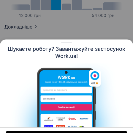
12 000 грн
54 000 грн
Докладніше
Шукаєте роботу? Завантажуйте застосунок
Work.ua!
Українська
Ресурси
Контакти
Про нас
Кар’єра
Новини Work.ua
Допомога
Умови використання