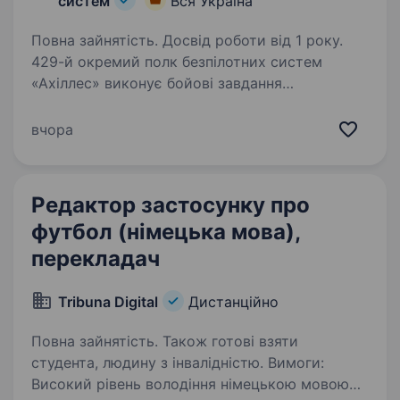
систем
Вся Україна
Повна зайнятість. Досвід роботи від 1 року.
429-й окремий полк безпілотних систем
«Ахіллес» виконує бойові завдання
на найбільш гарячих ділянках фронту.
Підрозділ створений на базі батальйону
вчора
ударних БпАК, який входив до складу 92
ОШБр. За 2023−2024 роки…
Редактор застосунку про
футбол (німецька мова),
перекладач
Tribuna Digital
Дистанційно
Повна зайнятість. Також готові взяти
студента, людину з інвалідністю. Вимоги:
Високий рівень володіння німецькою мовою