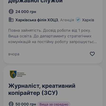
державної служби
24 000 грн
Харківська філія ХОЦЗ
, Агенція
Харків
Повна зайнятість. Досвід роботи від 1 року.
Вища освіта. До департаменту стратегічних
комунікацій на постійну роботу запрошується
комунікаційник Вимоги: вища освіта
(філологія, журналістика, видавнича справа,
вчора
масові комунікації, PR) володіння українською
мовою, глибоке…
Журналіст, креативний
копірайтер (ЗСУ)
50 000 грн
Вища за середню