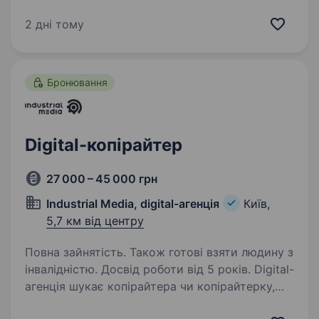
(нею знадобиться не тільки читати,
а й писати — в тому числі для тих, для кого
2 дні тому
вона є рідною). Розуміння футболу та інтерес
до нього (загалом чи до окремого…
Бронювання
Digital-копірайтер
27 000 – 45 000 грн
Industrial Media, digital-агенція
Київ,
5,7 км від центру
Повна зайнятість. Також готові взяти людину з
інвалідністю. Досвід роботи від 5 років. Digital-
агенція шукає копірайтера чи копірайтерку,
що любить працювати з різними форматами і