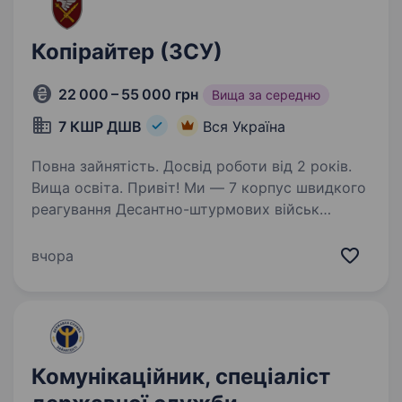
Копірайтер (ЗСУ)
22 000 – 55 000 грн
Вища за середню
7 КШР ДШВ
Вся Україна
Повна зайнятість. Досвід роботи від 2 років.
Вища освіта. Привіт! Ми — 7 корпус швидкого
реагування Десантно-штурмових військ
Збройних Сил України, команда професіоналів,
які поєднують мужність, інновації
вчора
та найсучасніші технології у захисті нашої
країни. Якщо ти хочеш…
Комунікаційник, спеціаліст