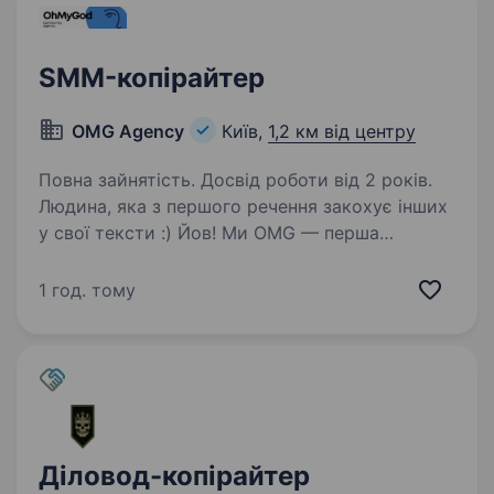
SMM-копірайтер
OMG Agency
Київ,
1,2 км від центру
Повна зайнятість. Досвід роботи від 2 років.
Людина, яка з першого речення закохує інших
у свої тексти :) Йов! Ми OMG — перша
українська ком’юніті-агенція. У 2025-му стали
першими в країні за напрямом інфлюенс-
1 год. тому
маркетингу, другими в категорії SMM
та диджитал…
Діловод-копірайтер