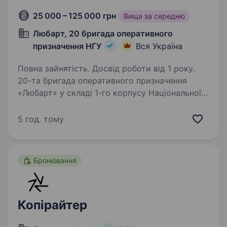
25 000 – 125 000 грн
Вища за середню
Любарт, 20 бригада оперативного
призначення НГУ
Вся Україна
Повна зайнятість. Досвід роботи від 1 року.
20-та бригада оперативного призначення
«Любарт» у складі 1-го корпусу Національної
гвардії України «Азов» шукає фахівців
в батальйони та інші підрозділи. Діловод-
5 год. тому
копірайтер — це фахівець, який пише, редагує
та оформлює…
Бронювання
Копірайтер