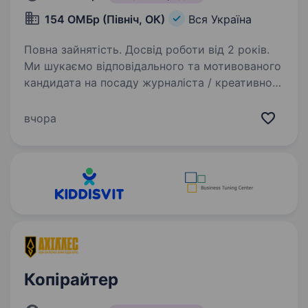
154 ОМБр (Північ, ОК)
Вся Україна
Повна зайнятість. Досвід роботи від 2 років.
Ми шукаємо відповідального та мотивованого
кандидата на посаду журналіста / креативного
копірайтера у відділення комунікацій у складі
154-ї окремої механізованої бригади 16-го
вчора
армійського корпусу Оперативного
командування…
Копірайтер