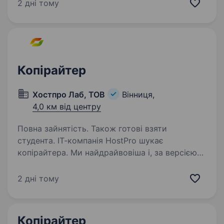
ЦА для b2b та b2c клієнтів та бачить
2 дні тому
як результат своєї роботи не текст, а продукт.
Пул наших клієнтів — локальний бізнес…
Копірайтер
Хостпро Лаб, ТОВ
Вінниця,
4,0 км від центру
Повна зайнятість. Також готові взяти
студента. ІТ-компанія HostPro шукає
копірайтера. Ми найдрайвовіша і, за версією
наших клієнтів, найкраща хостингова компанія
в Україні. Уже 25 років забезпечуємо сайти
2 дні тому
стабільною доступністю, а їх власників
бездоганною підтримкою…
Копірайтер