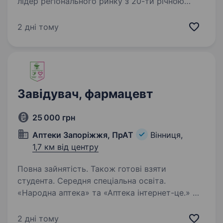
лідер регіонального ринку з 20-ти річною
історією успішної діяльності. Ми працюємо
на території м. Запоріжжя, Запорізької,
2 дні тому
Дніпропетровської, Черкаської областей, м.
Кропивницький,…
Завідувач, фармацевт
25 000 грн
Аптеки Запоріжжя, ПрАТ
Вінниця,
1,7 км від центру
Повна зайнятість. Також готові взяти
студента. Середня спеціальна освіта.
«Народна аптека» та «Аптека інтернет-це.» —
лідер регіонального ринку з 20-ти річною
історією успішної діяльності. Ми працюємо
2 дні тому