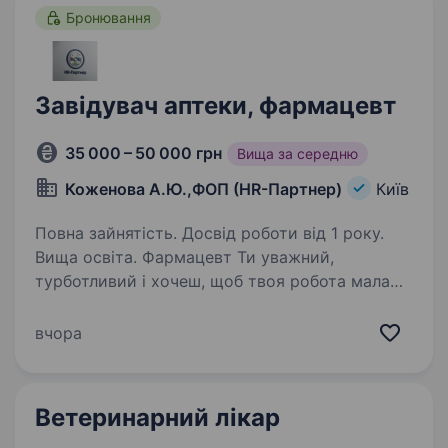
Бронювання
Завідувач аптеки, фармацевт
35 000 – 50 000 грн
Вища за середню
Коженова А.Ю.,ФОП (HR-Партнер)
Київ
Повна зайнятість. Досвід роботи від 1 року.
Вища освіта. Фармацевт Ти уважний,
турботливий і хочеш, щоб твоя робота мала
справжній сенс? Мрієш працювати там, де
цінують не лише професіоналізм,
вчора
а й людяність? Тоді ця вакансія саме для тебе
Про нас HR-Партнер у сфері…
Ветеринарний лікар