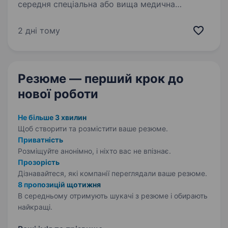
середня спеціальна або вища медична
чи фармацевтична освіта знання принципів
обліку, зберігання та управління медичним
2 дні тому
майном впевнене користування комп’ютером
та базовими офісними програмами вміння…
Резюме — перший крок
до
нової роботи
Не більше 3 хвилин
Щоб створити та розмістити ваше
резюме.
Приватність
Розміщуйте анонімно, і ніхто вас не впізнає.
Прозорість
Дізнавайтеся, які компанії переглядали ваше резюме.
8 пропозицій щотижня
В середньому отримують шукачі з резюме і обирають
найкращі.