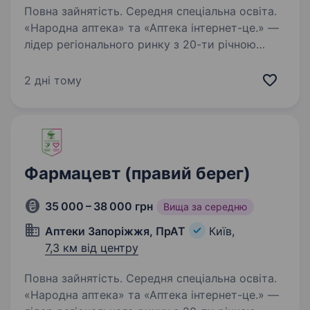
Повна зайнятість. Середня спеціальна освіта.
«Народна аптека» та «Аптека інтернет-це.» —
лідер регіонального ринку з 20-ти річною
історією успішної діяльності. Ми працюємо
на території м. Запоріжжя, Запорізької,
2 дні тому
Дніпропетровської, Черкаської областей, м.
Кропивницький,…
Фармацевт (правий берег)
35 000 – 38 000 грн
Вища за середню
Аптеки Запоріжжя, ПрАТ
Київ,
7,3 км від центру
Повна зайнятість. Середня спеціальна освіта.
«Народна аптека» та «Аптека інтернет-це.» —