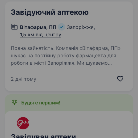
Завідуючий аптекою
Вітафарма, ПП
Запоріжжя,
1,5 км від центру
Повна зайнятість. Компанія «Вітафарма, ПП»
шукає на постійну роботу фармацевта для
роботи в місті Запоріжжя. Ми шукаємо
фахівця з досвідом роботи на аналогічній
посаді від 1 року, з вищою освітою в галузі
2 дні тому
фармації. Основні обов’язки:…
Будьте першим!
Завідувач аптеки