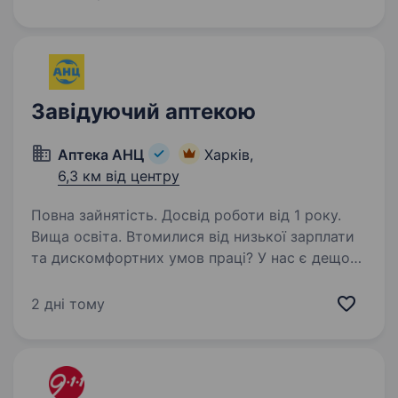
на території м. Запоріжжя, Запорізької,
Дніпропетровської, Черкаської областей, м.
Кропивницький,…
Завідуючий аптекою
Аптека АНЦ
Харків,
6,3 км від центру
Повна зайнятість. Досвід роботи від 1 року.
Вища освіта. Втомилися від низької зарплати
та дискомфортних умов праці? У нас є дещо
краще! Вітаємо! Це лідер фармацевтичного
ринку — «Аптека АНЦ» і ми шукаємо саме
2 дні тому
ВАС — Завідувача аптеки. Ми з гордістю
реалізуємо стратегію…