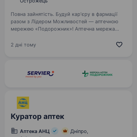
Острожець
Повна зайнятість. Будуй кар'єру в фармації
разом з Лідером Можливостей — аптечною
мережею «Подорожник»! Аптечна мережа
«Подорожник» — це найбільша мережа аптек
в Україні, що об'єднує понад 2000 аптек і
2 дні тому
тисячі професіоналів, які щодня…
Куратор аптек
Аптека АНЦ
Дніпро,