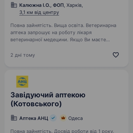
Калюжна І.О., ФОП
, Харків,
3,1 км від центру
Повна зайнятість. Вища освіта. Ветеринарна
аптека запрошує на роботу лікаря
ветеринарної медецини. Якщо Ви маєте
знання з ветеринарії, але робота в клініці Вам
не підходить, — то ця вакансія-саме для Вас!
2 дні тому
Ми пропонуємо зручний графік роботи-…
Завідуючий аптекою
(Котовського)
Аптека АНЦ
Одеса
Повна зайнятість. Досвід роботи від 1 року.