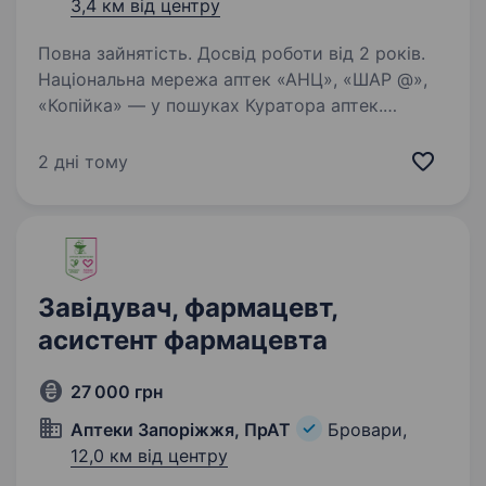
3,4 км від центру
Повна зайнятість. Досвід роботи від 2 років.
Національна мережа аптек «АНЦ», «ШАР @»,
«Копійка» — у пошуках Куратора аптек.
Обов’язки: Контроль над діяльністю аптек,
планування роботи, контроль виконання
2 дні тому
завдань; Контроль виконання плану продажу,
контроль…
Завідувач, фармацевт,
асистент фармацевта
27 000 грн
Аптеки Запоріжжя, ПрАТ
Бровари,
12,0 км від центру