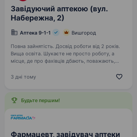
Завідуючий аптекою (вул.
Набережна, 2)
Аптека 9-1-1
Вишгород
Повна зайнятість. Досвід роботи від 2 років.
Вища освіта. Шукаєте не просто роботу, а
місце, де про фахівців дбають, поважають,
підтримують зпершого дня? Тоді запрошуємо
до команди аптечної мережі «Аптека 9−1−1»!
3 дні тому
Ми — українська компанія, яка 29 років
працює на фармацевтичному…
Будьте першим!
Фармацевт, завідувач аптеки