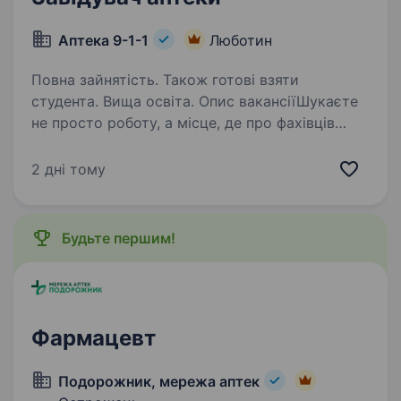
Аптека 9-1-1
Люботин
Повна зайнятість. Також готові взяти
студента. Вища освіта. Опис вакансіїШукаєте
не просто роботу, а місце, де про фахівців
дбають, поважають, підтримують з першого
дня? Тоді запрошуємо до команди аптечної
2 дні тому
мережі «Аптека 9−1−1»! Ми — українська
компанія, яка 29 років працює…
Будьте першим!
Фармацевт
Подорожник, мережа аптек