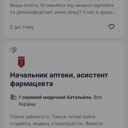
Вища освіта. Втомилися від низької зарплати
та дискомфортних умов праці? У нас є дещо
краще! Вітаємо! Це лідер фармацевтичного
ринку — «Аптека АНЦ» і ми шукаємо саме
2 дні тому
ВАС — Завідувача аптеки. Ми з гордістю
реалізуємо стратегію…
Начальник аптеки, асистент
фармацевта
1 окремий медичний батальйон
, Вся
Україна
Повна зайнятість. Також готові взяти
студента, людину з інвалідністю. Вимоги: