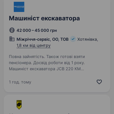
Машиніст екскаватора
42 000 – 45 000 грн
Міжріччя-сервіс, ОО, ТОВ
Хотянівка,
1,8 км від центру
Повна зайнятість. Також готові взяти
пенсіонера. Досвід роботи від 1 року.
Машиніст екскаватора JCB 220 КМ
«Міжріччя», с. Хотянівка, Вишгородський
район, Київська областьШукаємо машиніста
1 год. тому
екскаватора JCB 220 для роботи
у котеджному містечку. Умови роботи: Графік:
з 08:00 до 17:00 Заробітна…