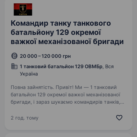
Командир танку танкового
батальйону 129 окремої
важкої механізованої бригади
20 000 – 120 000 грн
1 танковий батальйон 129 ОВМБр
, Вся
Україна
Повна зайнятість. Привіт! Ми — 1 танковий
батальйон 129 окремої важкої механізованої
бригади, і зараз шукаємо командирів танків,
які готові стати частиною нашої сильної
та згуртованої команди. Що означає бути
2 год. тому
командиром танку у нашому…