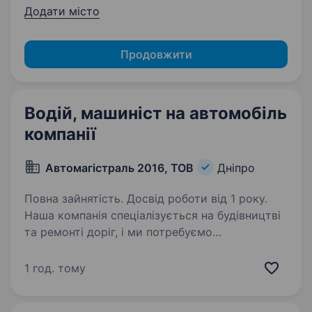
Додати місто
Продовжити
Водій, машиніст на автомобіль
компанії
Автомагістраль 2016, ТОВ
Дніпро
Повна зайнятість. Досвід роботи від 1 року.
Наша компанія спеціалізується на будівництві
та ремонті доріг, і ми потребуємо
кваліфікованого водія та машиніста, який
забезпечить безперебійну експлуатацю
1 год. тому
автотранспорту компанії. машиніст
екскаватора машиніст…