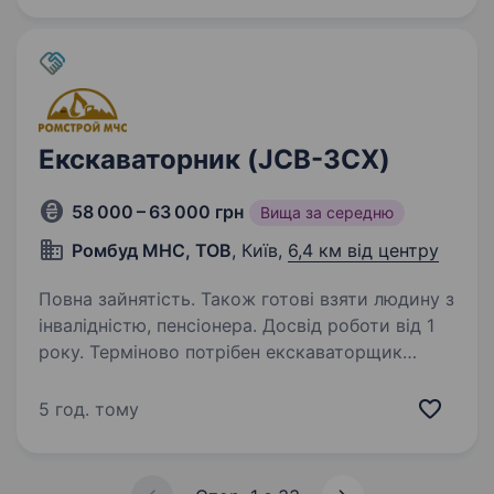
заводи з сучасними потужностями…
Екскаваторник (JCB-3CX)
58 000 – 63 000 грн
Вища за середню
Ромбуд МНС, ТОВ
, Київ,
6,4 км від центру
Повна зайнятість. Також готові взяти людину з
інвалідністю, пенсіонера. Досвід роботи від 1
року. Терміново потрібен екскаваторщик
на JCB-3CX Робота по Києву,6 днів на тиждень
Житло надаємо. Оплата 300 грн ковш на JCB-
5 год. тому
3CX (ричаги, джойстики), 350 грн на
гідромолоті, Своєчасна без затримок кожні 15
днів…