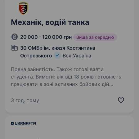
Механік, водій танка
20 000 – 120 000 грн
Вища за середню
30 ОМБр ім. князя Костянтина
Острозького
Вся Україна
Повна зайнятість. Також готові взяти
студента. Вимоги: вік від 18 років готовність
працювати в зоні активних бойових дій
придатність до військової служби за станом
здоров’я й морально-психологічними
3 год. тому
якостями освіта середня, середня спеціальна/
вища …