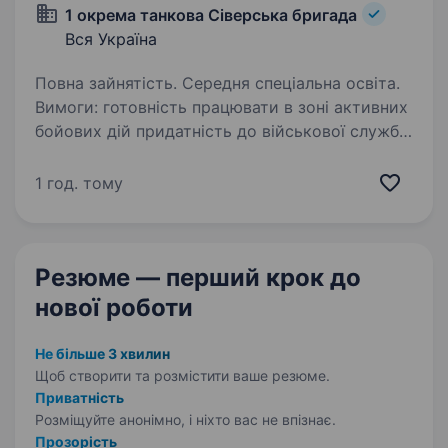
1 окрема танкова Сіверська бригада
Вся Україна
Повна зайнятість. Середня спеціальна освіта.
Вимоги: готовність працювати в зоні активних
бойових дій придатність до військової служби
за станом здоров’я й морально-
психологічними якостями освіта середня,
1 год. тому
середня спеціальна або вища високий рівень…
Резюме — перший крок
до
нової роботи
Не більше 3 хвилин
Щоб створити та розмістити ваше
резюме.
Приватність
Розміщуйте анонімно, і ніхто вас не впізнає.
Прозорість