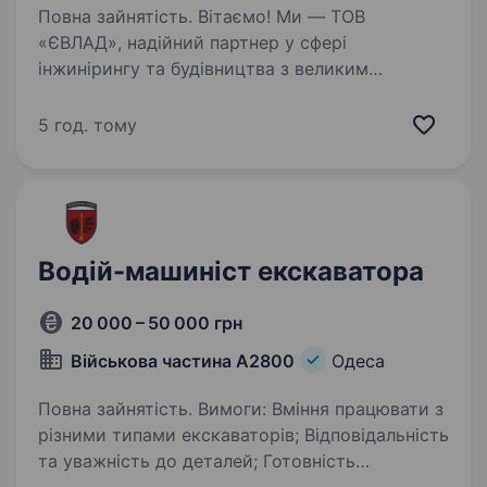
Повна зайнятість. Вітаємо! Ми — ТОВ
«ЄВЛАД», надійний партнер у сфері
інжинірингу та будівництва з великим
досвідом у проектуванні, будівництві
та модернізації об'єктів. Запрошуємо
5 год. тому
приєднатися до нашої команди водія
екскаватора-навантажувача…
Водій-машиніст екскаватора
20 000 – 50 000 грн
Військова частина А2800
Одеса
Повна зайнятість. Вимоги: Вміння працювати з
різними типами екскаваторів; Відповідальність
та уважність до деталей; Готовність