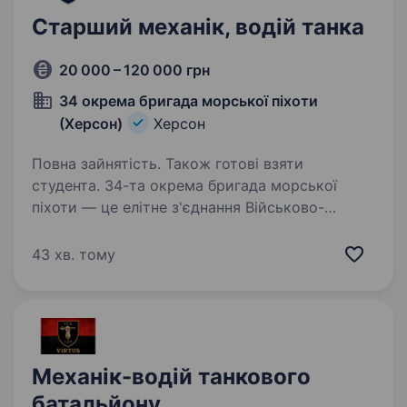
Старший механік, водій танка
20 000 – 120 000 грн
34 окрема бригада морської піхоти
(Херсон)
Херсон
Повна зайнятість. Також готові взяти
студента. 34-та окрема бригада морської
піхоти — це елітне з'єднання Військово-
Морських Сил України, яке з 1 лютого 2025
року офіційно стало частиною 30-го корпусу
43 хв. тому
морської піхоти, 28 лютого 2026 отримало
нову офіційну назву…
Механік-водій танкового
батальйону