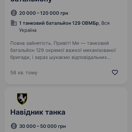
20 000 – 120 000 грн
1 танковий батальйон 129 ОВМБр
, Вся
Україна
Повна зайнятість. Привіт! Ми — танковий
батальйон 129 окремої важкої механізованої
бригади, і зараз шукаємо відповідальних
відважних механіків-водіїв для служби
в нашому батальйоні по всій Україні.
58 хв. тому
Як механік-водій танкового батальйону,…
Навідник танка
30 000 – 50 000 грн