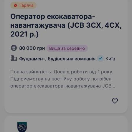
Гаряча
Оператор екскаватора-
навантажувача (JCB 3CX, 4CХ,
2021 р.)
80 000 грн
Вища за середню
Фундамент, будівельна компанія
Київ
Повна зайнятість. Досвід роботи від 1 року.
Підприємству на постійну роботу потрібен
оператор екскаватора-навантажувача JCB
3CX, JCB 4CХ — 2021 року. Робота
в стабільній компанії та з дружнім
колективом. Надаємо бронювання.
Іногороднім надаємо житло.Робота…