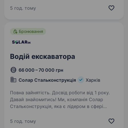
до роботи в команді. Умови роботи: Офіційне
працевлаштування; Гідні умови праці
5 год. тому
та конкурентна…
Бронювання
Водій екскаватора
66 000 – 70 000 грн
Солар Стальконструкція
Харків
Повна зайнятість. Досвід роботи від 1 року.
Давай знайомитись! Ми, компанія Солар
Стальконструкція, яка є лідером в сфері
виробництва металоконструкцій
та будівництва сонячних електростанцій «під
5 год. тому
ключ» будь-якої складності. Маємо три