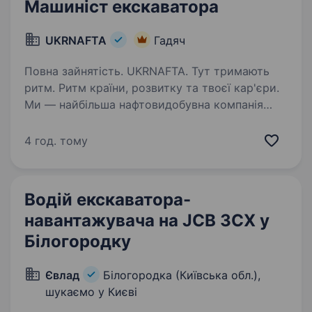
Машиніст екскаватора
UKRNAFTA
Гадяч
Повна зайнятість. UKRNAFTA. Тут тримають
ритм. Ритм країни, розвитку та твоєї кар'єри.
Ми — найбільша нафтовидобувна компанія
України. Сьогодні це 2 000+ свердловин,
майже 700 сучасних автозаправних
4 год. тому
комплексів та команда з 20 000+…
Водій екскаватора-
навантажувача на JCB 3CX у
Білогородку
Євлад
Білогородка (Київська обл.),
шукаємо у Києві