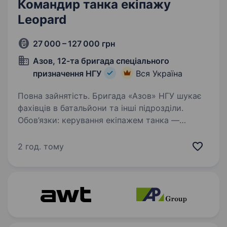
Командир танка екіпажу
Leopard
27 000 – 127 000 грн
Азов, 12-та бригада спеціального
призначення НГУ
Вся Україна
Повна зайнятість. Бригада «Азов» НГУ шукає
фахівців в батальйони та інші підрозділи.
Обов’язки: керування екіпажем танка —
організація та контроль дій навідника,
механіка-водія; відповідальність за бойову
2 год. тому
готовність танка —…