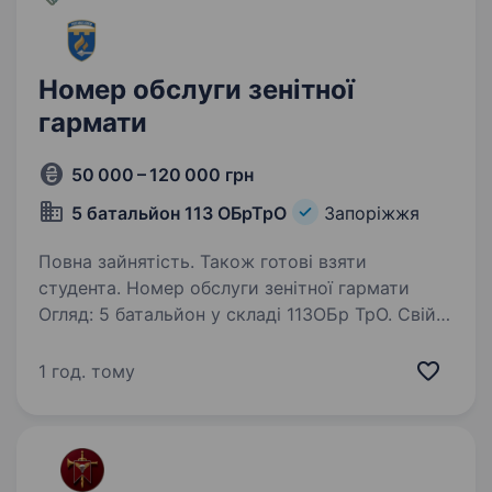
Номер обслуги зенітної
гармати
50 000 – 120 000 грн
5 батальйон 113 ОБрТрО
Запоріжжя
Повна зайнятість. Також готові взяти
студента. Номер обслуги зенітної гармати
Огляд: 5 батальйон у складі 113ОБр ТрО. Свій
тернистий шлях до перемоги нашої країни
ми розпочали від початку повномасштабного
1 год. тому
вторгнення наш 5 батальйон виконує бойові
завдання задля…