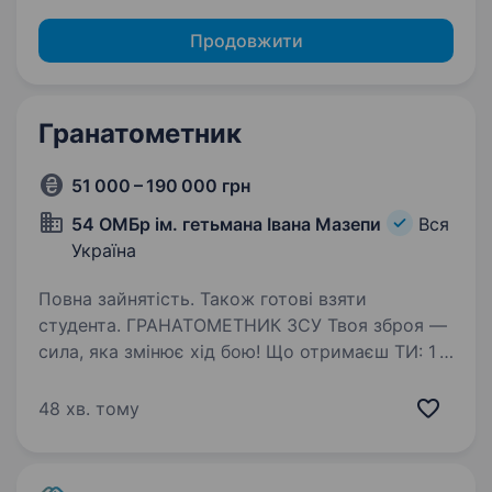
Продовжити
Гранатометник
51 000 – 190 000 грн
54 ОМБр ім. гетьмана Івана Мазепи
Вся
Україна
Повна зайнятість. Також готові взяти
студента. ГРАНАТОМЕТНИК ЗСУ Твоя зброя —
сила, яка змінює хід бою! Що отримаєш ТИ: 1
000 000 грн одразу на старті Щомісячні
виплати + бонуси за виконання завдань (за рік
48 хв. тому
виходить ~2 000 000 грн) 0% кредит
на квартиру (єОселя) —…