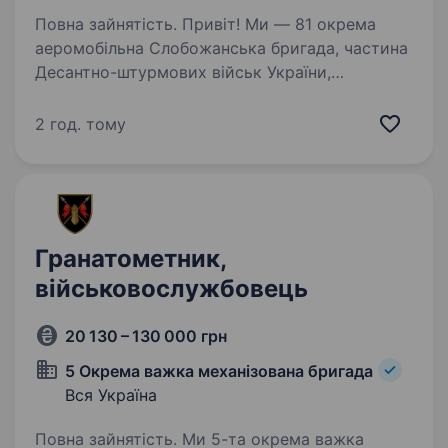
Повна зайнятість. Привіт! Ми — 81 окрема
аеромобільна Слобожанська бригада, частина
Десантно-штурмових військ України,
заснована незламними кіборгами,
що боронили Донецький аеропорт. Якщо
2 год. тому
ти хочеш не просто служити — а бути серед…
Гранатометник,
військовослужбовець
20 130 – 130 000 грн
5 Окрема важка механізована бригада
Вся Україна
Повна зайнятість. Ми 5-та окрема важка