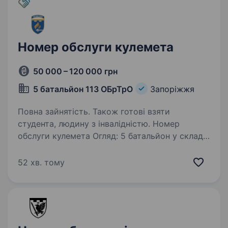
Номер обслуги кулемета
50 000 – 120 000 грн
5 батальйон 113 ОБрТрО
Запоріжжя
Повна зайнятість. Також готові взяти
студента, людину з інвалідністю. Номер
обслуги кулемета Огляд: 5 батальйон у складі
113ОБр ТрО. Свій тернистий шлях до перемоги
нашої країни ми розпочали від початку
52 хв. тому
повномасштабного вторгнення наш 5
батальйон виконує бойові завдання задля
захисту…