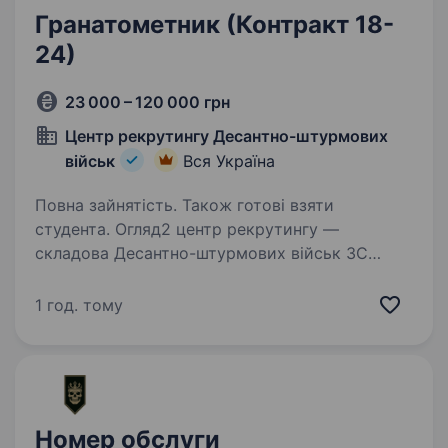
Гранатометник (Контракт 18-
24)
23 000 – 120 000 грн
Центр рекрутингу Десантно-штурмових
військ
Вся Україна
Повна зайнятість. Також готові взяти
студента. Огляд2 центр рекрутингу —
складова Десантно-штурмових військ ЗС
України, яка допомагає цивільним особам
долучитися до підрозділів ДШВ. Наша команда
1 год. тому
складається з досвідчених менеджерів, які
пройшли службу в різних…
Номер обслуги