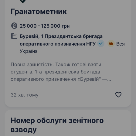
Гранатометник
25 000 – 125 000 грн
Буревій, 1 Президентська бригада
оперативного призначення НГУ
Вся
Україна
Повна зайнятість. Також готові взяти
студента. 1-а президентська бригада
оперативного призначення «Буревій" —
військове формування, що входить до складу
1-го корпусу Національної Гвардії України
32 хв. тому
«Азов». Бригада шукає фахівців в батальйони
та інші підрозділи…
Номер обслуги зенітного
взводу