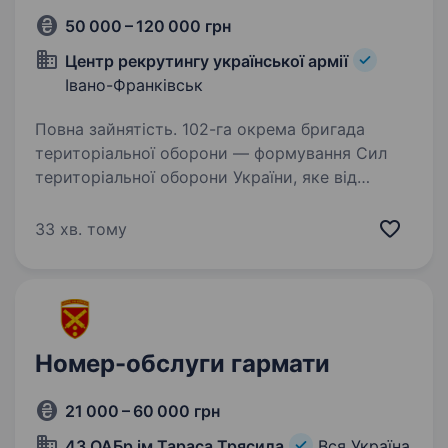
50 000 – 120 000 грн
Центр рекрутингу української армії
Івано-Франківськ
Повна зайнятість. 102-га окрема бригада
територіальної оборони — формування Сил
територіальної оборони України, яке від
початку повномасштабного вторгнення
виконує завдання з оборони територіальної
33 хв. тому
цілісності України. Вакансія передбачає…
Номер-обслуги гармати
21 000 – 60 000 грн
43 ОАБр ім.Тараса Трясила
Вся Україна