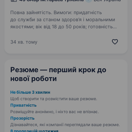
Повна зайнятість. Вимоги: придатність
до служби за станом здоров’я і моральними
якостями; вік від 18 до 50 років; готовність
працювати в зоні активних бойових дій;
бажання вивчати нові зразки озброєння
34 хв. тому
й вміти ними впевнено…
Резюме — перший крок
до
нової роботи
Не більше 3 хвилин
Щоб створити та розмістити ваше
резюме.
Приватність
Розміщуйте анонімно, і ніхто вас не впізнає.
Прозорість
Дізнавайтеся, які компанії переглядали ваше резюме.
8 пропозицій щотижня