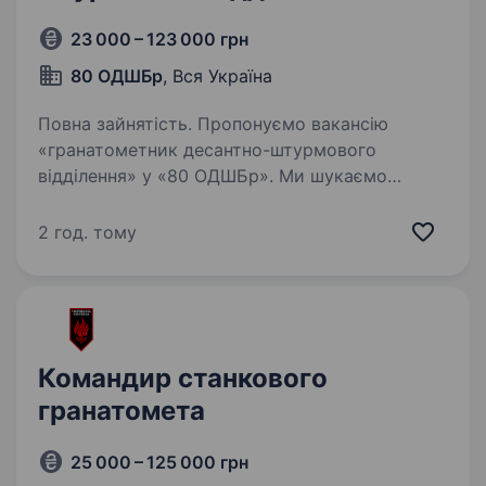
23 000 – 123 000 грн
80 ОДШБр
, Вся Україна
Повна зайнятість. Пропонуємо вакансію
«гранатометник десантно-штурмового
відділення» у «80 ОДШБр». Ми шукаємо
відданих і відповідальних кандидатів, готових
вступити в ряди славетних десантників.
2 год. тому
ОБОВ’ЯЗКИ: виконання бойових завдань…
Командир станкового
гранатомета
25 000 – 125 000 грн