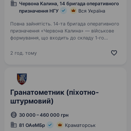
Червона Калина, 14 бригада оперативного
призначення НГУ
Вся Україна
Повна зайнятість. 14-та бригада оперативного
призначення «Червона Калина» — військове
формування, що входить до складу 1-го
корпусу Національної гвардії України «Азов».
Бригада шукає фахівців в батальйони та інші
2 год. тому
підрозділи. Обов’язки:…
Гранатометник (піхотно-
штурмовий)
30 000 – 460 000 грн
81 ОАеМБр
Краматорськ