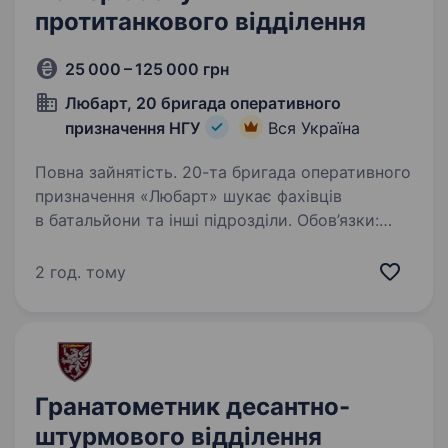
протитанкового відділення
25 000 – 125 000 грн
Любарт, 20 бригада оперативного
призначення НГУ
Вся Україна
Повна зайнятість. 20-та бригада оперативного
призначення «Любарт» шукає фахівців
в батальйони та інші підрозділи. Обов’язки:
Обслуговування та управління протитанковою
зброєю в складі відділення; Забезпечення
2 год. тому
швидкої та точної…
Гранатометник десантно-
штурмового відділення