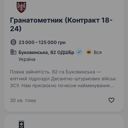
Гранатометник (Контракт 18-
24)
23 000 – 125 000 грн
Буковинська, 82 ОДШБр
Вся
Україна
Повна зайнятість. 82-га Буковинська —
елітний підрозділ Десантно-штурмових військ
ЗСУ. Нам присвоєно почесне найменування
«Буковинська» Указом Президента України
Володимира Зеленського — за мужність,
30 хв. тому
професіоналізм і вірність присязі…