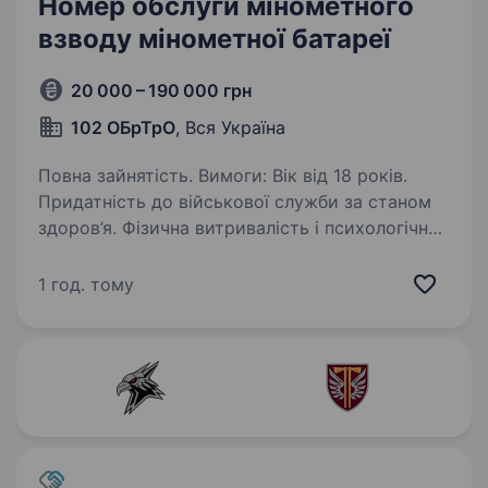
Номер обслуги мінометного
взводу мінометної батареї
20 000 – 190 000 грн
102 ОБрТрО
, Вся Україна
Повна зайнятість. Вимоги: Вік від 18 років.
Придатність до військової служби за станом
здоров’я. Фізична витривалість і психологічна
стійкість. Вміння працювати в команді
та виконувати накази командира. Готовність
1 год. тому
постійно…