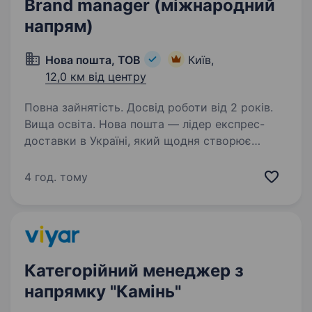
Brand manager (міжнародний
напрям)
Нова пошта, ТОВ
Київ,
12,0 км від центру
Повна зайнятість. Досвід роботи від 2 років.
Вища освіта. Нова пошта — лідер експрес-
доставки в Україні, який щодня створює
сучасні логістичні рішення для мільйонів
клієнтів. Ми розширюємо міжнародний напрям
4 год. тому
та шукаємо Бренд-менеджера, який
допоможе розвивати міжнародні…
Категорійний менеджер з
напрямку "Камінь"