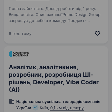
Повна зайнятість. Досвід роботи від 1 року.
Вища освіта. Опис вакансіїPrime Design Group
запрошує до себе в команду Продакт-
менеджера для пошуку та створення нових
продуктів бренду TESLYAR. Спеціалізація
6 год. тому
компанії — експорт та імпорт товарів для
дому та декору. Сайт нашого…
Аналітик, аналітикиня,
розробник, розробниця ШІ-
рішень, Developer, Vibe Coder
(AI)
Національна суспільна телерадіокомпанія
України
Київ,
0,1 км від центру