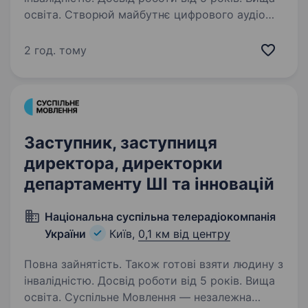
освіта. Створюй майбутнє цифрового аудіо
разом із Суспільним.Як Senior Product Manager
Suspilne Audio, ти будуватимеш єдиний
2 год. тому
аудіопростір Суспільного — застосунок,
що об'єднає живе радіо, архів програм і
подкасти в єдиному…
Заступник, заступниця
директора, директорки
департаменту ШІ та інновацій
Національна суспільна телерадіокомпанія
України
Київ,
0,1 км від центру
Повна зайнятість. Також готові взяти людину з
інвалідністю. Досвід роботи від 5 років. Вища
освіта. Суспільне Мовлення — незалежна