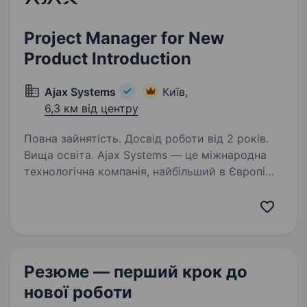
Project Manager for New
Product Introduction
Ajax Systems
Київ,
6,3 км від центру
Повна зайнятість. Досвід роботи від 2 років.
Вища освіта. Ajax Systems — це міжнародна
технологічна компанія, найбільший в Європі
розробник і виробник систем безпеки Ajax із
можливостями розумного дому. Це ціла
екосистема зі 180 пристроїв, мобільних і
десктопних застосунків,…
Резюме — перший крок
до
нової роботи