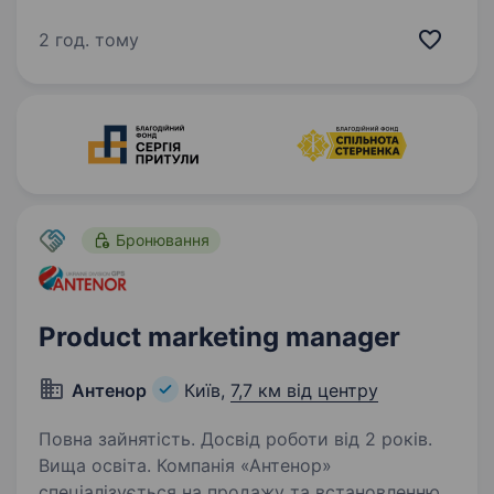
медіакомпанія України, яка об'єднує
телевізійне, радійне та цифрове мовлення.
2 год. тому
Ми захищаємо свободи в Україні та надаємо
суспільству достовірну й збалансовану
інформацію. Завдяки широкій…
Бронювання
Product marketing manager
Антенор
Київ,
7,7 км від центру
Повна зайнятість. Досвід роботи від 2 років.
Вища освіта. Компанія «Антенор»
спеціалізується на продажу та встановленню