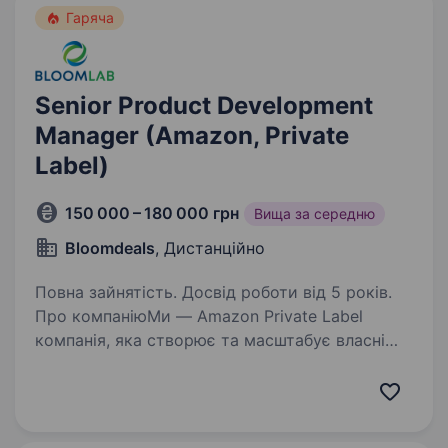
Гаряча
Senior Product Development
Manager (Amazon, Private
Label)
150 000 – 180 000 грн
Вища за середню
Bloomdeals
, Дистанційно
Повна зайнятість. Досвід роботи від 5 років.
Про компаніюМи — Amazon Private Label
компанія, яка створює та масштабує власні
бренди на ринку США. Ми не займаємося
перепродажем товарів — ми розробляємо
продукти, які конкурують із лідерами своїх
категорій. Кожен…