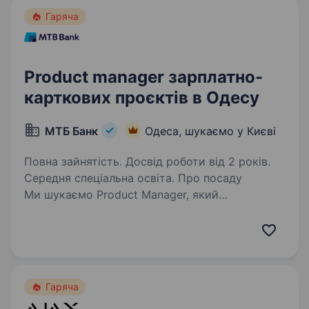
Гаряча
Product manager зарплатно-
карткових проєктів в Одесу
МТБ Банк
Одеса, шукаємо у Києві
Повна зайнятість. Досвід роботи від 2 років.
Середня спеціальна освіта. Про посаду
Ми шукаємо Product Manager, який
відповідатиме за розвиток та масштабування
напрямку зарплатних і карткових проєктів
Банку. Основним завданням ролі є побудова
ефективної системи залучення
корпоративних…
Гаряча