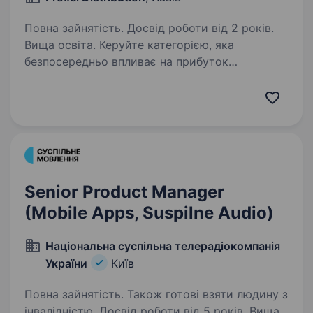
Повна зайнятість. Досвід роботи від 2 років.
Вища освіта. Керуйте категорією, яка
безпосередньо впливає на прибуток
міжнародної компанії! Proxel Distribution —
українська B2B-компанія у складі міжнародної
групи, що спеціалізується на гуртовій
дистрибуції електроніки для…
Senior Product Manager
(Mobile Apps, Suspilne Audio)
Національна суспільна телерадіокомпанія
України
Київ
Повна зайнятість. Також готові взяти людину з
інвалідністю. Досвід роботи від 5 років. Вища