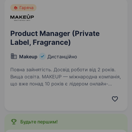
Гаряча
Product Manager (Private
Label, Fragrance)
Makeup
Дистанційно
Повна зайнятість. Досвід роботи від 2 років.
Вища освіта. MAKEUP — міжнародна компанія,
що вже понад 10 років є лідером онлайн-
ритейлу у сфері краси та догляду.
Ми представлені у 38 країнах світу та щодня
надихаємо мільйони клієнтів якісним
сервісом, кращими брендами та сучасним…
Будьте першим!