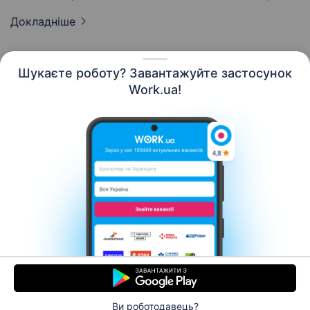
Докладніше
Шукаєте роботу? Завантажуйте застосунок
Work.ua!
Українська
Ресурси
Контакти
Про нас
Кар’єра
Новини Work.ua
Допомога
Умови використання
Роботодавцю
Ви роботодавець?