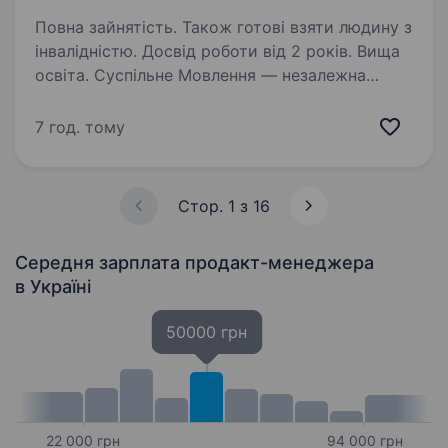
Повна зайнятість. Також готові взяти людину з
інвалідністю. Досвід роботи від 2 років. Вища
освіта. Суспільне Мовлення — незалежна
медіакомпанія України, яка об'єднує
телевізійне, радійне та цифрове мовлення.
7 год. тому
Ми захищаємо свободи в Україні та надаємо
суспільству достовірну й збалансовану
інформацію. Завдяки широкій…
Стор. 1 з 16
Середня зарплата продакт-менеджера
в Україні
50000 грн
22 000 грн
94 000 грн