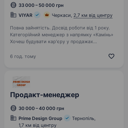
33 000 – 50 000 грн
VIYAR
Черкаси,
2,7 км від центру
Повна зайнятість. Досвід роботи від 1 року.
Категорійний менеджер з напрямку «Камінь»
Хочеш будувати кар'єру у продажах
та розвиватися в команді професіоналів?
Прагнеш зростати та досягати результатів?
6 год. тому
Тоді приходь знайомитись! Ми — VIYAR —
торгівельно-виробнича…
Продакт-менеджер
30 000 – 40 000 грн
Prime Design Group
Тернопіль,
1,7 км від центру