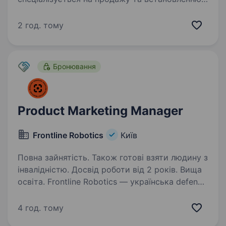
систем супутникового моніторингу
транспорту (продаж GPS — обладнання
2 год. тому
та послуг, пов’язаних з відповідним
обслуговуванням). Антенор має понад 10
років…
Бронювання
Product Marketing Manager
Frontline Robotics
Київ
Повна зайнятість. Також готові взяти людину з
інвалідністю. Досвід роботи від 2 років. Вища
освіта. Frontline Robotics — українська defence
tech компанія, що займається розробкою
та виробництвом роботизованих систем для
4 год. тому
Сил безпеки та оборони України. Наша місія —