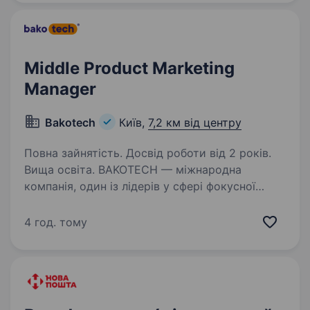
створити інтегровану роботизовану
екосистему для…
Middle Product Marketing
Manager
Bakotech
Київ,
7,2 км від центру
Повна зайнятість. Досвід роботи від 2 років.
Вища освіта. BAKOTECH — міжнародна
компанія, один із лідерів у сфері фокусної
Value Added IT-дистрибуції, що представляє
професійну «до» та «після» продажну,
4 год. тому
маркетингову та технічну підтримку для
партнерів та кінцевих замовників…