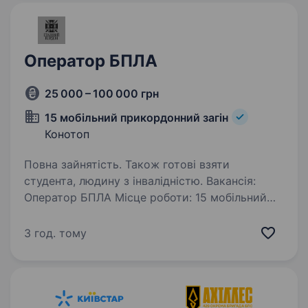
Оператор БПЛА
25 000 – 100 000 грн
15 мобільний прикордонний загін
Конотоп
Повна зайнятість. Також готові взяти
студента, людину з інвалідністю. Вакансія:
Оператор БПЛА Місце роботи: 15 мобільний
прикордонний загін Обов’язки: Керування
безпілотними літальними апаратами (БПЛА)
3 год. тому
для виконання завдань з огляду, розвідки
та моніторингу та ураження противника…