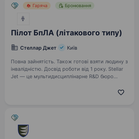
Гаряча
Бронювання
Пілот БпЛА (літакового типу)
Стеллар Джет
Київ
Повна зайнятість. Також готові взяти людину з
інвалідністю. Досвід роботи від 1 року. Stellar
Jet — це мультидисциплінарне R&D бюро
та експериментальне виробництво. Наші
проєкти вже довели свою ефективність, і
ми продовжуємо активну роботу над
перспективними розробками. Зараз
ми в пошуку Пілота-тестувальника…