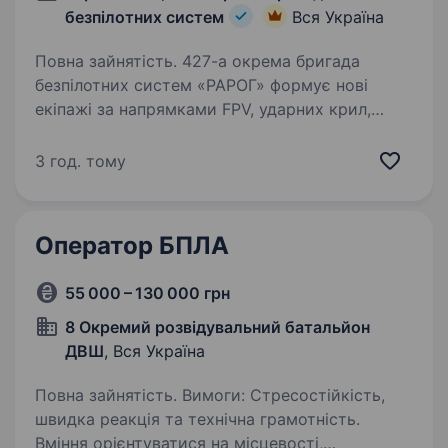
безпілотних систем
Вся Україна
Повна зайнятість. 427-а окрема бригада
безпілотних систем «РАРОГ» формує нові
екіпажі за напрямками FPV, ударних крил,
розвідувальних крил, нічні мультиротори,
розвідка мавіками та наземні роботизовані
3 год. тому
комплекси. всьому навчимо.…
Оператор БПЛА
55 000 – 130 000 грн
8 Окремий розвідувальний батальйон
ДВШ
, Вся Україна
Повна зайнятість. Вимоги: Стресостійкість,
швидка реакція та технічна грамотність.
Вміння орієнтуватися на місцевості,