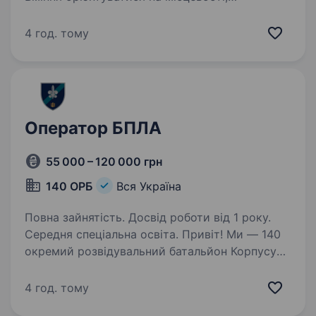
комп’ютерна грамотність, хороша координація
рухів. Умови роботи: Мобілізація, контракт або
4 год. тому
переведення…
Оператор БПЛА
55 000 – 120 000 грн
140 ОРБ
Вся Україна
Повна зайнятість. Досвід роботи від 1 року.
Середня спеціальна освіта. Привіт! Ми — 140
окремий розвідувальний батальйон Корпусу
морської піхоти Військово-Морських Сил
Збройних Сил України. Наша команда —
4 год. тому
це професіонали, які віддано захищають