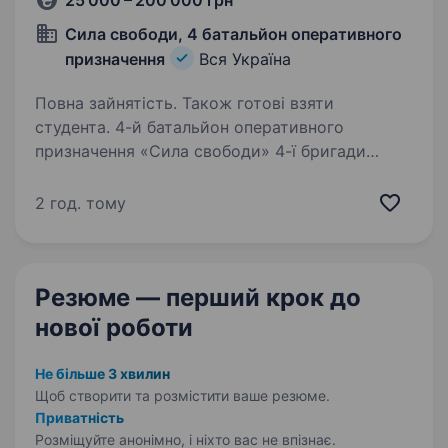
25 000 – 200 000 грн
Сила свободи, 4 батальйон оперативного
призначення
Вся Україна
Повна зайнятість. Також готові взяти
студента. 4-й батальйон оперативного
призначення «Сила свободи» 4-ї бригади
оперативного призначення «Рубіж» НГУ був
створений на базі добровольців у січні 2023
2 год. тому
року. Виконує бойові завдання зі стримання
ворожої агресії рф на Сході…
Резюме — перший крок
до
нової роботи
Не більше 3 хвилин
Щоб створити та розмістити ваше
резюме.
Приватність
Розміщуйте анонімно, і ніхто вас не впізнає.