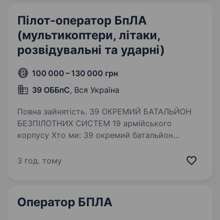
Пілот-оператор БпЛА
(мультикоптери, літаки,
розвідувальні та ударні)
100 000 – 130 000 грн
39 ОББпС
, Вся Україна
Повна зайнятість. 39 ОКРЕМИЙ БАТАЛЬЙОН
БЕЗПІЛОТНИХ СИСТЕМ 19 армійського
корпусу Хто ми: 39 окремий батальйон
безпілотних систем 19 армійського корпусу—
це сучасний та мобільний підрозділ,
3 год. тому
що застосовує передові безпілотні технології…
Оператор БПЛА