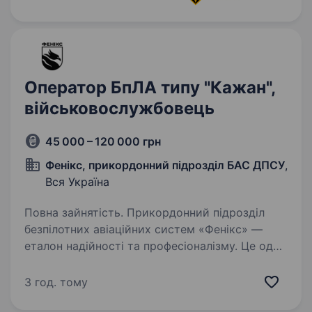
Оператор БпЛА типу "Кажан",
військовослужбовець
45 000 – 120 000 грн
Фенікс, прикордонний підрозділ БАС ДПСУ
,
Вся Україна
Повна зайнятість. Прикордонний підрозділ
безпілотних авіаційних систем «Фенікс» —
еталон надійності та професіоналізму. Це один
з найефективніших та перший у Державній
прикордонній службі України підрозділ
3 год. тому
безпілотних авіаційних…