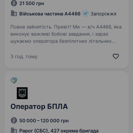
21 500 грн
Військова частина А4466
Запоріжжя
Повна зайнятість. Привіт! Ми — в/ч А4466, яка
виконує важливі бойові завдання, і зараз
шукаємо оператора безпілотних літальних
апаратів (БПЛА) для роботи в Запоріжжі.
Як оператор БПЛА, ти будеш відповідати
3 год. тому
за управління сучасними…
Оператор БПЛА
50 000 – 120 000 грн
Рарог (СБС), 427 окрема бригада