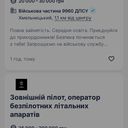
20 000 – 30 000 грн
Військова частина 9960 ДПСУ
Хмельницький,
1,1 км від центру
Повна зайнятість. Середня освіта. Приєднуйся
до прикордонників! Безпека починається
з тебе! Запрошуємо на військову службу
за контрактом! Національній академії
Державної прикордонної служби України
1 год. тому
потрібні фахівці! Оформлення без ТЦК та СП.
Стань…
Зовнішній пілот, оператор
безпілотних літальних
апаратів