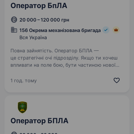
Оператор БпЛА
20 000 – 120 000 грн
156 Окрема механізована бригада
Вся Україна
Повна зайнятість. Оператор БПЛА —
це стратегічні очі підрозділу. Якщо ти хочеш
впливати на поле бою, бути частиною нової
військової реальності — приєднуйся до нас.
Вимоги: вік від 20 до 35 років зацікавленість
1 год. тому
у розвитку в напрямку…
Оператор БПЛА