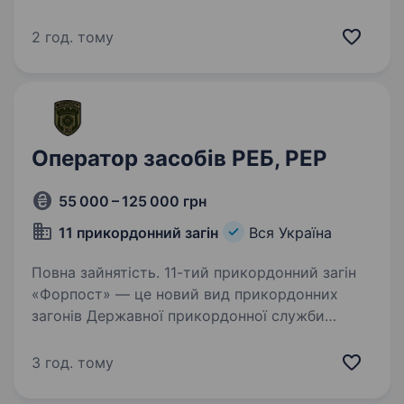
медичних працівників, осіб з інвалідністю,
розвитку освіти та інклюзії, а також допомоги
2 год. тому
вразливим категоріям населення…
Оператор засобів РЕБ, РЕР
55 000 – 125 000 грн
11 прикордонний загін
Вся Україна
Повна зайнятість. 11-тий прикордонний загін
«Форпост» — це новий вид прикордонних
загонів Державної прикордонної служби
України, які відзначаються особливим
організаційним підходом та функціональним
3 год. тому
призначенням. Новостворені загони…