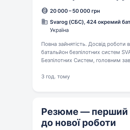
20 000 – 50 000 грн
Svarog (СБС), 424 окремий ба
Україна
Повна зайнятість. Досвід роботи від 1 року. Фельдшер 
батальйон безпілотних систем SV
Безпілотних Систем, головним за
військової техніки, позицій та ос
3 год. тому
Резюме — перший
до нової роботи