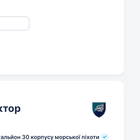
ктор
альйон 30 корпусу морської піхоти