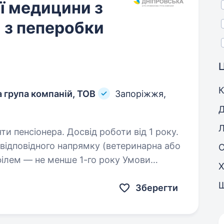
ї медицини з
я з пеперобки
Ц
К
 група компаній, ТОВ
Запоріжжя,
Д
Л
ти пенсіонера. Досвід роботи від 1 року.
філем — не менше 1-го року Умови
Х
 8.00 до 17.00, вихідні: субота, неділя
Зберегти