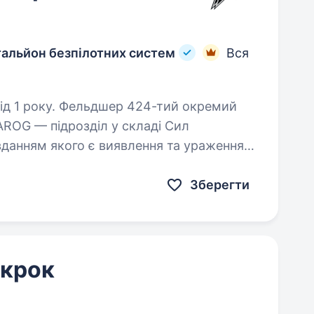
тальйон безпілотних систем
Вся
424-тий окремий
AROG — підрозділ у складі Сил
вданням якого є виявлення та ураження
обового складу ворога різними…
Зберегти
 крок