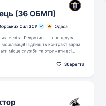
ець (36 ОБМП)
Морських Сил ЗСУ
Одеса
тинг — процедура,
мобілізації! Підпишіть контракт зараз
ати місце служби та отримати всі
соціальні гарантії вчасно. Основна інформація: Заробітна…
Зберегти
ктор