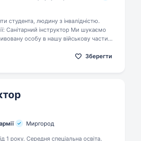
яти студента, людину з інвалідністю.
отивовану особу в нашу військову частину
 Опис роботи: Виконання
вил…
Зберегти
ктор
армії
Миргород
д 1 року. Середня спеціальна освіта.