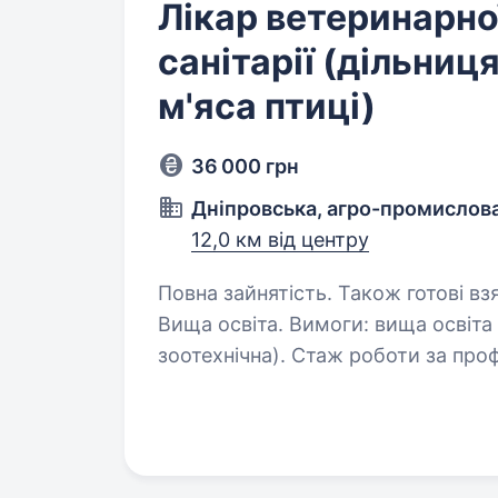
Лікар ветеринарно
санітарії (дільниц
м'яса птиці)
36 000 грн
Дніпровська, агро-промислова
12,0 км від центру
Повна зайнятість. Також готові взя
Вища освіта. Вимоги: вища освіта відповідного напрямку (ветеринарна або
зоотехнічна). Стаж роботи за про
роботи: 5-денний робочий тиждень з
Обов’язки: …