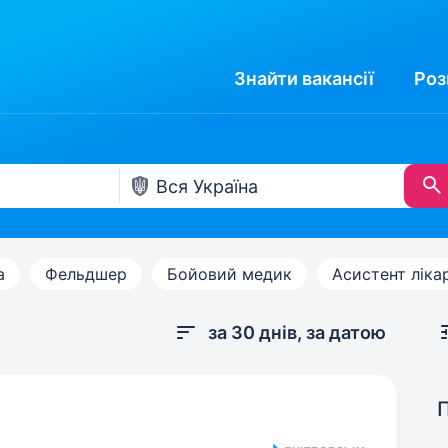
Знайти
вакансії
Роз
а
Фельдшер
Бойовий медик
Асистент ліка
за 30 днів, за датою