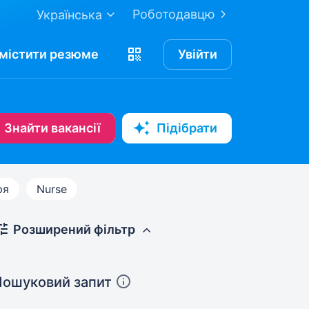
Роботодавцю
Українська
містити
резюме
Увійти
Знайти вакансії
Підібрати
ря
Nurse
Розширений фільтр
Пошуковий запит