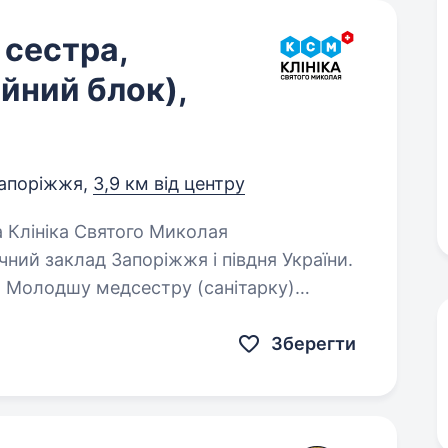
сестра,
йний блок),
апоріжжя,
3,9 км від центру
ий заклад Запоріжжя і півдня України.
 Молодшу медсестру (санітарку)
ду та медичної…
Зберегти