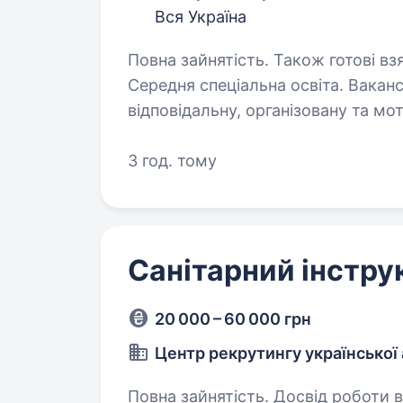
Вся Україна
Повна зайнятість. Також готові вз
Середня спеціальна освіта. Вакансії: Санітарний інструктор Ми шукаємо
відповідальну, організовану та м
18-й окремий протитанковий батальйон.
санітарно-гігієнічних норм та пра
3 год. тому
Санітарний інстру
20 000 – 60 000 грн
Центр рекрутингу української 
Повна зайнятість. Досвід роботи ві