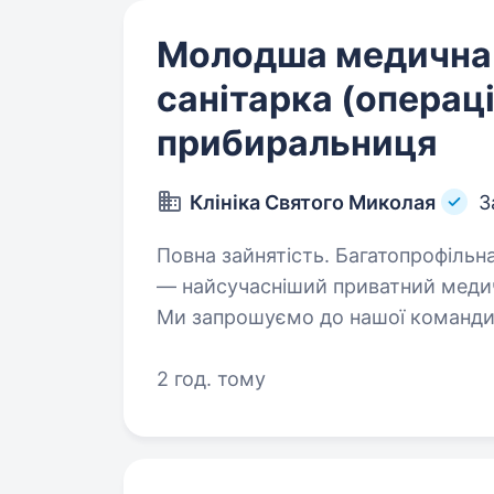
Молодша медична 
санітарка (операці
прибиральниця
Клініка Святого Миколая
З
Повна зайнятість. Багатопрофільна Клініка Святого Миколая
— найсучасніший приватний медичн
Ми запрошуємо до нашої команди
Розглядаємо кандидатів без досві
2 год. тому