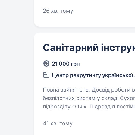
ми боремось за свободу України 
26 хв. тому
Санітарний інстру
21 000 грн
Центр рекрутингу української 
Повна зайнятість. Досвід роботи від 1 року. 425-й ок
безпілотних систем у складі Сухо
підрозділу «Очі». Підрозділ пості
та об'єднав тисячі військових БП
41 хв. тому