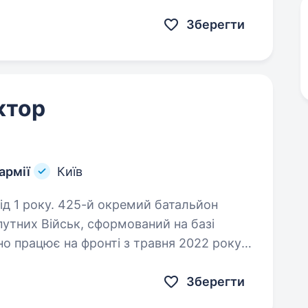
та повернення…
Зберегти
ктор
армії
Київ
ремий батальйон
путних Військ, сформований на базі
йно працює на фронті з травня 2022 року
ЛА в єдину інформаційно-комунікаційну…
Зберегти