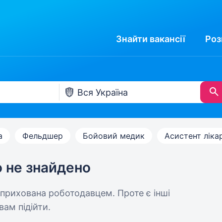
Знайти
вакансії
Роз
а
Фельдшер
Бойовий медик
Асистент ліка
ю не знайдено
 прихована роботодавцем. Проте є інші
вам підійти.