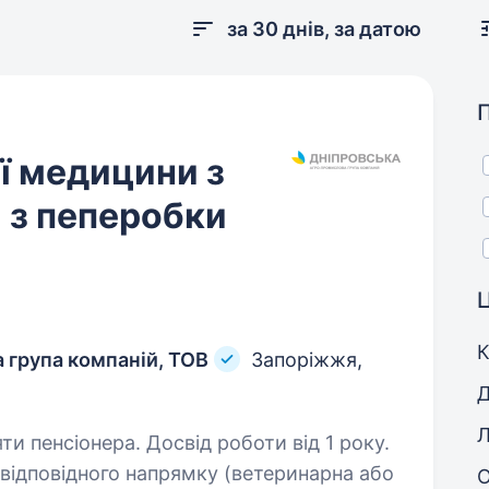
за 30 днів, за датою
ї медицини з
я з пеперобки
Ц
К
 група компаній, ТОВ
Запоріжжя,
Д
Л
ти пенсіонера. Досвід роботи від 1 року.