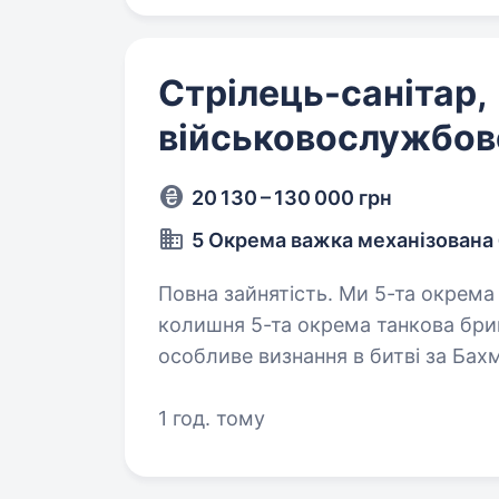
Стрілець-санітар,
військовослужбов
20 130 – 130 000 грн
5 Окрема важка механізована
Повна зайнятість. Ми 5-та окрема важка механізована бригада ЗСУ,
колишня 5-та окрема танкова бриг
особливе визнання в битві за Бах
стратегічно важливі позиції…
1 год. тому