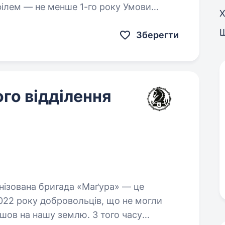
філем — не менше 1-го року Умови
Х
 8.00 до 17.00, вихідні: субота, неділя
Зберегти
ого відділення
2022 року добровольців, що не могли
шов на нашу землю. З того часу