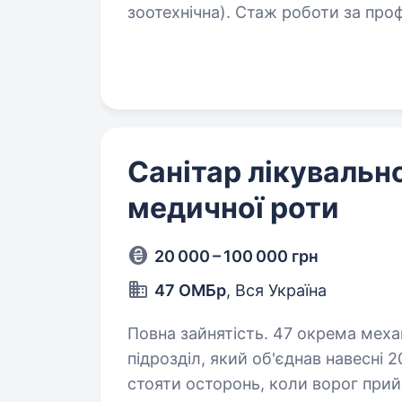
зоотехнічна). Стаж роботи за про
роботи: 5-денний робочий тиждень з
Обов’язки: …
Санітар лікувальн
медичної роти
20 000 – 100 000 грн
47 ОМБр
, Вся Україна
Повна зайнятість. 47 окрема механізована бригада «Маґура» — це
підрозділ, який об'єднав навесні 
стояти осторонь, коли ворог прий