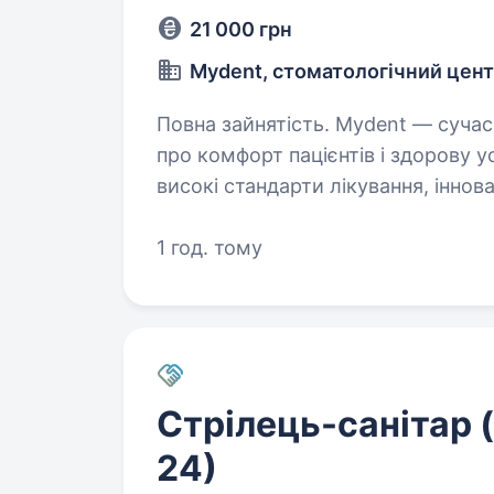
21 000 грн
Mydent, стоматологічний цент
Повна зайнятість. Mydent — сучасна стоматологічна клініка, де турбота
про комфорт пацієнтів і здорову 
високі стандарти лікування, іннова
сервіс. Працюємо…
1 год. тому
Стрілець-санітар 
24)