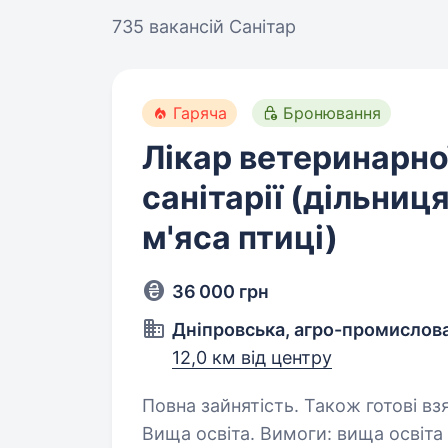
735 вакансій
Санітар
Гаряча
Бронювання
Лікар ветеринарно
санітарії (дільниц
м'яса птиці)
36 000 грн
Дніпровська, агро-промислова
12,0 км від центру
Повна зайнятість. Також готові взя
Вища освіта. Вимоги: вища освіта відповідного напрямку (ветеринарна або