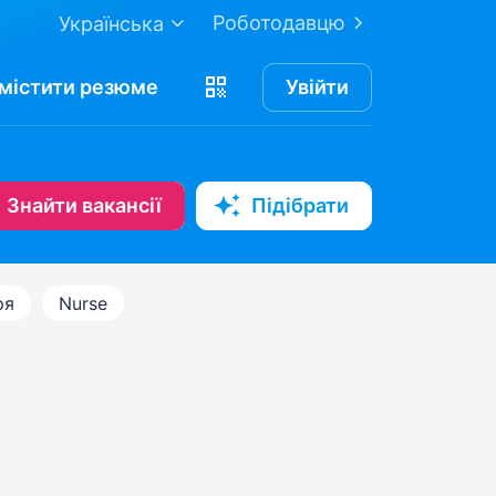
Роботодавцю
Українська
містити
резюме
Увійти
Знайти вакансії
Підібрати
ря
Nurse