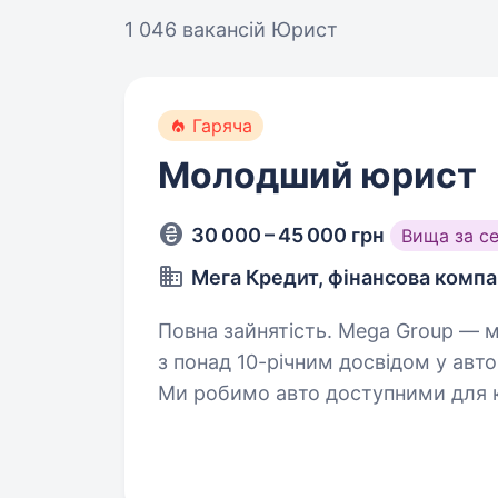
1 046 вакансій
Юрист
Гаряча
Молодший юрист
30 000 – 45 000 грн
Вища за с
Мега Кредит, фінансова компа
Повна зайнятість. Mega Group — ми динамічна українська група компаній
з понад 10-річним досвідом у автом
Ми робимо авто доступними для 
повний цикл — від…