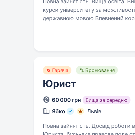
Повна зайнятість. Вища освіта. Вимоги: Вища юридична освіта (останні
курси університету за можливості прац
державною мовою Впевнений користувач комп’ютеру та офісної техніки
Бажання навчатись та розвивати
Гаряча
Бронювання
Юрист
60 000 грн
Вища за середню
Ябко
Львів
Повна зайнятість. Досвід роботи від 5 рок
Юриста, будь-яке правове поле ст