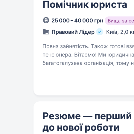
Помічник юриста
25 000 – 40 000 грн
Вища за с
Правовий Лідер
Київ,
2,0 к
Повна зайнятість. Також готові вз
пенсіонера. Вітаємо! Ми юридична компанія «Правовий Лідер».Ми
багатогалузева організація, тому н
та навички! Юристи та адвокати на
галузей права. Ми готові…
Резюме — перший
до нової роботи