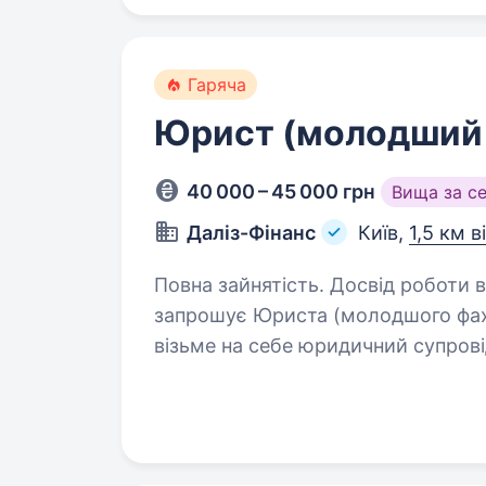
Гаряча
Юрист (молодший 
40 000 – 45 000 грн
Вища за с
Даліз-Фінанс
Київ,
1,5 км в
Повна зайнятість. Досвід роботи від 2 р
запрошує Юриста (молодшого фахі
візьме на себе юридичний супрові
має: вищу 