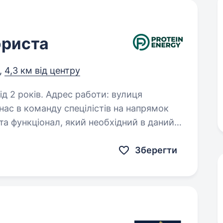
юриста
,
4,3 км від центру
с работи: вулиця
ас в команду спецілістів на напрямок
та функціонал, який необхідний в даний
ими органами, особливо:…
Зберегти