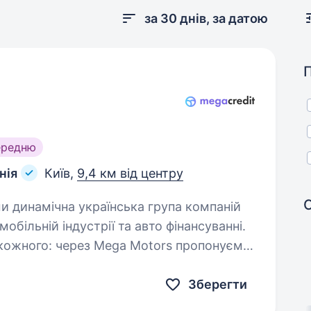
за 30 днів, за датою
ередню
нія
Київ,
9,4 км від центру
обільній індустрії та авто фінансуванні.
кожного: через Mega Motors пропонуємо
Зберегти