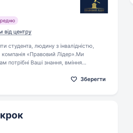
ередню
м від центру
яти студента, людину з інвалідністю,
ам потрібні Ваші знання, вміння
дають безкоштовні консультації з усіх
Зберегти
 крок