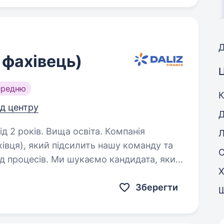
Д
фахівець)
Ц
ередню
К
ід центру
Д
оків. Вища освіта. Компанія
Л
вця), який підсилить нашу команду та
д процесів. Ми шукаємо кандидата, який
Х
юридичну освіту досвід роботи в юридичній сфері від…
Зберегти