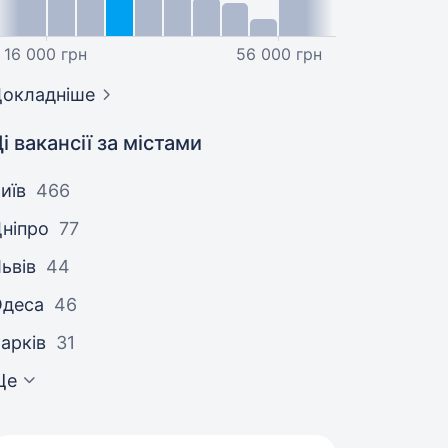
16 000 грн
56 000 грн
окладніше
і вакансії за містами
иїв
466
ніпро
77
ьвів
44
Одеса
46
арків
31
Ще