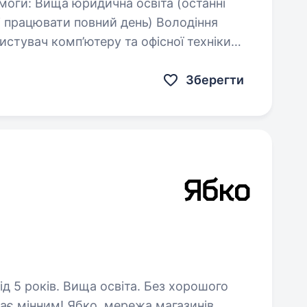
ювати повний день) Володіння
сь…
Зберегти
ів. Вища освіта. Без хорошого
ає мінним! Ябко, мережа магазинів