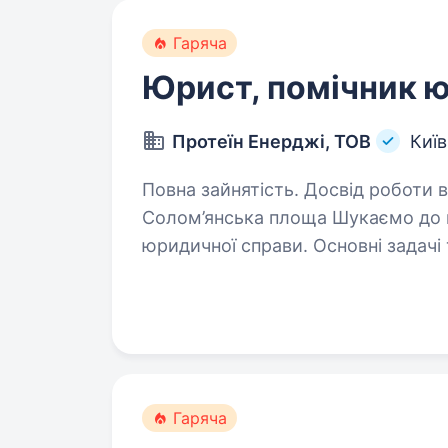
Гаряча
Юрист, помічник 
Протеїн Енерджі, ТОВ
Київ
Повна зайнятість. Досвід роботи від 2 років. Адре
Солом’янська площа Шукаємо до н
юридичної справи. Основні задачі 
момент: Взаємодія з державн
Гаряча