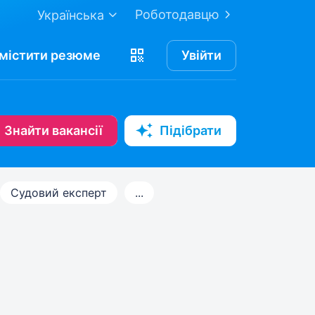
Роботодавцю
Українська
містити
резюме
Увійти
Знайти вакансії
Підібрати
Судовий експерт
...