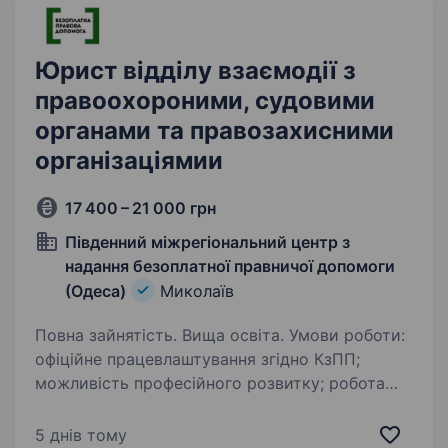
Юрист відділу взаємодії з
правоохороними, судовими
органами та правозахисними
організаціямии
17 400 – 21 000 грн
Південний міжрегіональний центр з
надання безоплатної правничої допомоги
(Одеса)
Миколаїв
Повна зайнятість. Вища освіта. Умови роботи:
офіційне працевлаштування згідно КзПП;
можливість професійного розвитку; робота
у затишному офісі графік роботи: понеділок —
п’ятниця з 8.00 до 17.00 год. Посадові
5 днів тому