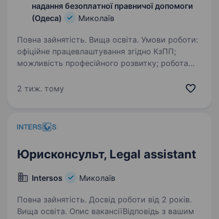
надання безоплатної правничої допомоги
(Одеса)
Миколаїв
Повна зайнятість. Вища освіта. Умови роботи:
офіційне працевлаштування згідно КзПП;
можливість професійного розвитку; робота
у затишному офісі у м. Миколаїв. графік
роботи: понеділок — п’ятниця з 8.00 до 17.00
2 тиж. тому
год. Посадові обов’язки:…
Юрисконсульт, Legal assistant
Intersos
Миколаїв
Повна зайнятість. Досвід роботи від 2 років.
Вища освіта. Опис вакансіїВідповідь з вашим