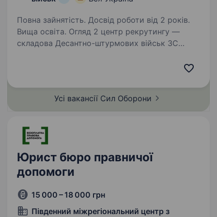
Повна зайнятість. Досвід роботи від 2 років.
Вища освіта. Огляд 2 центр рекрутингу —
складова Десантно-штурмових військ ЗС
України, яка допомагає цивільним особам
долучитися до підрозділів ДШВ. Наша команда
складається з досвідчених менеджерів, які
пройшли службу в різних…
Усі вакансії Сил
Оборони
Юрист бюро правничої
допомоги
15 000 – 18 000 грн
Південний міжрегіональний центр з