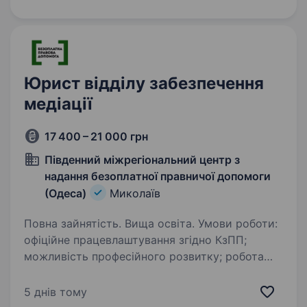
обов’язки: здійснювати…
Юрист відділу забезпечення
медіації
17 400 – 21 000 грн
Південний міжрегіональний центр з
надання безоплатної правничої допомоги
(Одеса)
Миколаїв
Повна зайнятість. Вища освіта. Умови роботи:
офіційне працевлаштування згідно КзПП;
можливість професійного розвитку; робота
у затишному офісі графік роботи: понеділок —
п’ятниця з 8.00 до 17.00 год. Посадові
5 днів тому
обов’язки: брати…