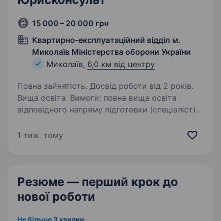
15 000 – 20 000 грн
Квартирно-експлуатаційний відділ м.
Миколаїв Міністерства оборони України
Миколаїв,
6,0 км від центру
Повна зайнятість. Досвід роботи від 2 років.
Вища освіта. Вимоги: повна вища освіта
відповідного напряму підготовки (спеціаліст)
зі стажем роботи від 2 років Умови роботи:
Пн-Пт з 09:00 по 18:00 Обов’язки: Розробка
1 тиж. тому
та аналіз договорів, контрактів, угод. Надання
юридичних…
Резюме — перший крок
до
нової роботи
Не більше 3 хвилин