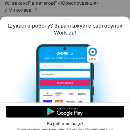
Усі вакансії в категорії «Юриспруденція»
у Миколаєві
Шукаєте роботу? Завантажуйте застосунок
Work.ua!
Українська
Ресурси
Контакти
Про нас
Кар’єра
Новини Work.ua
Допомога
Умови використання
Роботодавцю
Ви роботодавець?
© 2006–2026 Work.ua. Сервіс пошуку роботи №1 в
Завантажте застосунок Work.ua: HR
для пошуку