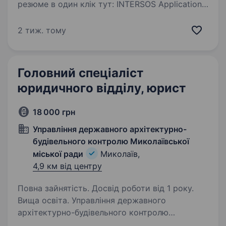
резюме в один клік тут: INTERSOS Application
Ви енергійні та вмотивовані надавати життєво
важливу гуманітарну допомогу? Ви командний
2 тиж. тому
гравець? ІНТЕРСОС створює унікальну
можливість…
Головний спеціаліст
юридичного відділу, юрист
18 000 грн
Управління державного архітектурно-
будівельного контролю Миколаївської
міської ради
Миколаїв,
4,9 км від центру
Повна зайнятість. Досвід роботи від 1 року.
Вища освіта. Управління державного
архітектурно-будівельного контролю
Миколаївської міської ради шукає головного