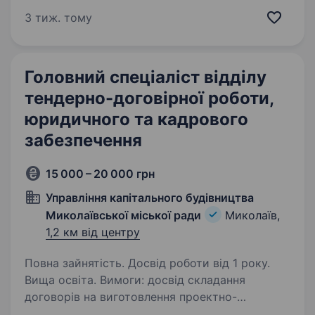
спеціаліста юридичного відділу (юриста), який
3 тиж. тому
долучиться до нашої команди і допоможе
забезпечувати законність та правову…
Головний спеціаліст відділу
тендерно-договірної роботи,
юридичного та кадрового
забезпечення
15 000 – 20 000 грн
Управління капітального будівництва
Миколаївської міської ради
Миколаїв,
1,2 км від центру
Повна зайнятість. Досвід роботи від 1 року.
Вища освіта. Вимоги: досвід складання
договорів на виготовлення проектно-
кошторисної документації, здійснення