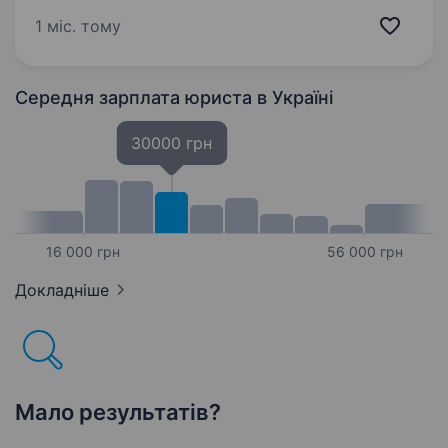
авторського нагляду проектними
1 міс. тому
організаціями, здійснення технічного нагляду
за будівництвом об'єктів, договорів…
Середня зарплата юриста
в Україні
30000 грн
16 000 грн
56 000 грн
Докладніше
Мало результатів?