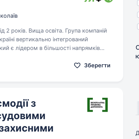
колаїв
в. Вища освіта. Група компаній
країні вертикально інтегрований
кий є лідером в більшості напрямків
к кукурудзи та молока серед українських…
Зберегти
модії з
судовими
озахисними
Д