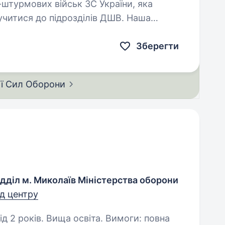
штурмових військ ЗС України, яка
читися до підрозділів ДШВ. Наша
их менеджерів, які пройшли службу в
Зберегти
ії Сил
Оборони
дділ м. Миколаїв Міністерства оборони
ід центру
в. Вища освіта. Вимоги: повна