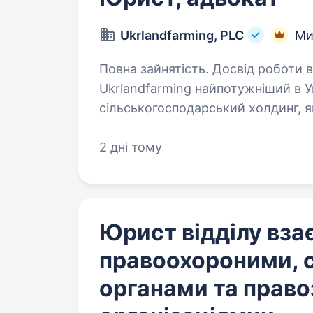
Ukrlandfarming, PLC
Ми
Повна зайнятість. Досвід роботи від 2 рокі
Ukrlandfarming найпотужніший в У
сільськогосподарський холдинг, я
агробізнесу: № 1 виробни
2 дні тому
Юрист відділу взає
правоохороними, 
органами та прав