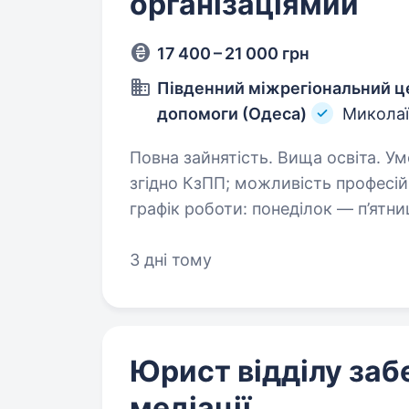
організаціямии
17 400 – 21 000 грн
Південний міжрегіональний це
допомоги (Одеса)
Миколаї
Повна зайнятість. Вища освіта. Умови роботи: офіційне працевлаштування
згідно КзПП; можливість професійного розвитку; робота у затишному офісі
графік роботи: понеділок — п’ятниця з 8
обов’язки: здійснювати…
3 дні тому
Юрист відділу заб
медіації