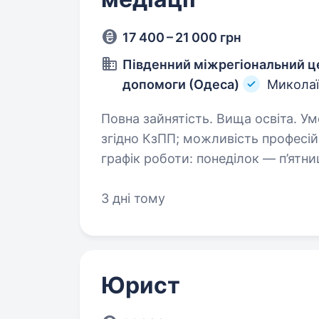
17 400 – 21 000 грн
Південний міжрегіональний це
допомоги (Одеса)
Миколаї
Повна зайнятість. Вища освіта. Умови роботи: офіційне працевлаштування
згідно КзПП; можливість професійного розвитку; робота у затишному офісі
графік роботи: понеділок — п’ятниця з 8
обов’язки: брати…
3 дні тому
Юрист