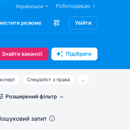
Роботодавцю
Українська
містити
резюме
Увійти
Знайти вакансії
Підібрати
ксперт
Спеціаліст з права
...
Розширений фільтр
Пошуковий запит