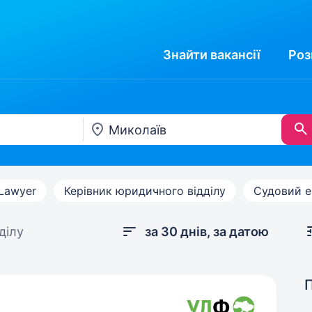
Знайти
вакансії
Роз
Lawyer
Керівник юридичного відділу
Судовий е
ділу
за 30 днів, за датою