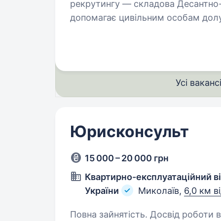
рекрутингу — складова Десантно-
допомагає цивільним особам долу
команда складається з досвідчен
різних…
Усі ваканс
Юрисконсульт
15 000 – 20 000 грн
Квартирно-експлуатаційний ві
України
Миколаїв,
6,0 км в
Повна зайнятість. Досвід роботи від 2 рокі