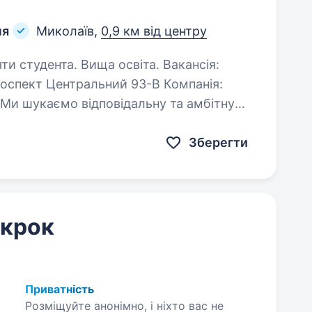
ня
Миколаїв,
0,9 км від центру
удента. Вища освіта. Вакансія:
кт Центральний 93-В Компанія:
 Ми шукаємо відповідальну та амбітну
та, помічника адвоката. Якщо ти маєш…
Зберегти
 крок
Приватність
Розміщуйте анонімно, і ніхто вас не