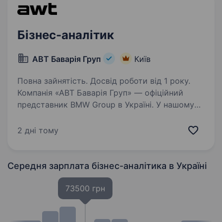
Бізнес-аналітик
АВТ Баварія Груп
Київ
Повна зайнятість. Досвід роботи від 1 року.
Компанія «АВТ Баварія Груп» — офіційний
представник BMW Group в Україні. У нашому
портфоліо представлені бренди BMW, MINI,
INEOS, Rolls-Royce, Aston Martin та мотоцикли
2 дні тому
BMW. Ми — лідери на ринку автомобілів
преміум-класу,…
Середня зарплата бізнес-аналітика
в Україні
73500 грн