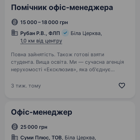
Помічник офіс-менеджера
15 000 – 18 000 грн
Рубан Р.В., ФЛП
Біла Церква,
1,0 км від центру
Повна зайнятість. Також готові взяти
студента. Вища освіта. Ми — сучасна агенція
нерухомості «Ексклюзив», яка об'єднує
професіоналів ринку для створення
комфортних рішень у сфері купівлі, продажу
3 тиж. тому
та оренди житла та приміщень. Наша команда
цінує якісну комунікацію, точність…
Офіс-менеджер
25 000 грн
Суми Плюс, ТОВ
, Біла Церква,