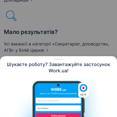
Докладніше
Мало результатів?
Усі вакансії в категорії «Секретаріат, діловодство,
АГВ»
у Білій Церкві
Шукаєте роботу? Завантажуйте застосунок
Work.ua!
Українська