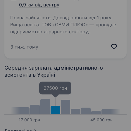
0,9 км від центру
Повна зайнятість. Досвід роботи від 1 року.
Вища освіта. ТОВ «СУМИ ПЛЮС» — провідне
підприємство аграрного сектору,
що спеціалізується на розведенні великої
рогатої худоби (ВРХ) та успішно реалізує
3 тиж. тому
продукцію на зовнішні ринки. Ми розширюємо
нашу команду та шукаємо відповідального…
Середня зарплата адміністративного
асистента
в Україні
27500 грн
17 000 грн
45 000 грн