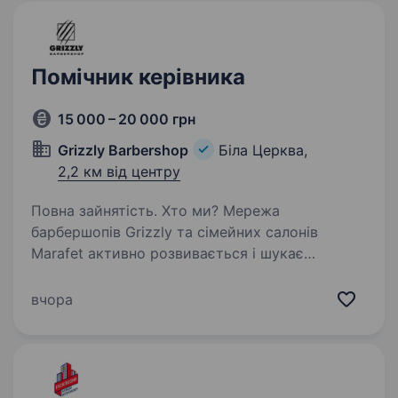
Помічник керівника
15 000 – 20 000 грн
Grizzly Barbershop
Біла Церква,
2,2 км від центру
Повна зайнятість. Хто ми? Мережа
барбершопів Grizzly та сімейних салонів
Marafet активно розвивається і шукає
в команду помічника керівника,
з перспективою росту до операційного
вчора
директора напрямку. Це не «дівчинка
на побігеньках»,…