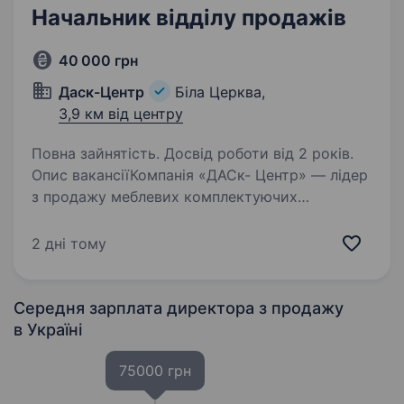
Начальник відділу продажів
40 000 грн
Даск-Центр
Біла Церква,
3,9 км від центру
Повна зайнятість. Досвід роботи від 2 років.
Опис вакансіїКомпанія «ДАСк- Центр» — лідер
з продажу меблевих комплектуючих
та законодавець у створенні індивідуальних
меблевих рішень запрошує взяти участь
2 дні тому
в конкурсі на вакансію Начальник відділу
продажів Вимоги:…
Середня зарплата директора з продажу
в Україні
75000 грн