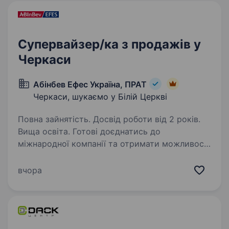
Супервайзер/ка з продажів у
Черкаси
Абінбев Ефес Україна, ПРАТ
Черкаси, шукаємо у Білій Церкві
Повна зайнятість. Досвід роботи від 2 років.
Вища освіта. Готові доєднатись до
міжнародної компанії та отримати можливості
обміну досвідом із закордонними колегами?
Ви отримаєте наставництво від працівників
вчора
компанії, навчитеся бути гнучким
та адаптуватися до нових умов,…