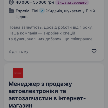
40 000 – 55 000 грн
Вища за середню
Esperia, ТМ
Жидачів, шукаємо у Білій
Церкві
Повна зайнятість. Досвід роботи від 1 року.
Наша компанія — виробник спецій
та функціональних добавок, що співпрацює
з провідними підприємствами харчової
промисловості. Ми розширюємо команду
3 дні тому
та шукаємо менеджера з продажу, який
допоможе розвивати бізнес і…
Менеджер з продажу
автоелектроніки та
автозапчастин в інтернет-
магазин