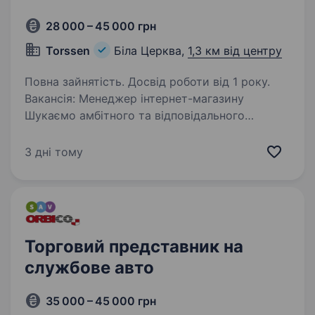
28 000 – 45 000 грн
Torssen
Біла Церква,
1,3 км від центру
Повна зайнятість. Досвід роботи від 1 року.
Вакансія: Менеджер інтернет-магазину
Шукаємо амбітного та відповідального
менеджера для роботи в інтернет-магазині.
Якщо ти вмієш спілкуватися з людьми, любиш
3 дні тому
допомагати клієнтам та хочеш добре
заробляти — ця робота…
Торговий представник на
службове авто
35 000 – 45 000 грн