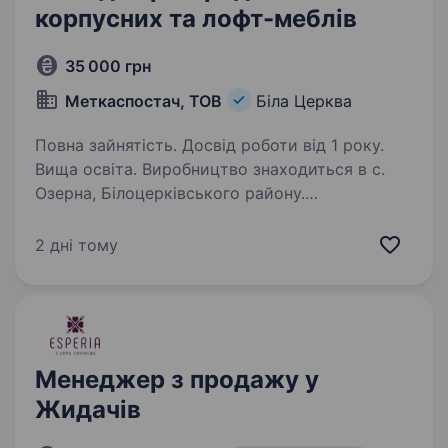
корпусних та лофт-меблів
35 000 грн
Меткаспостач, ТОВ
Біла Церква
Повна зайнятість. Досвід роботи від 1 року.
Вища освіта. Виробництво знаходиться в с.
Озерна, Білоцерківського району.
Передбачена безкоштовна розвозка до місця
роботи та назад. Вимоги: Досвід роботи
2 дні тому
у сфері продажів меблів або інтер'єрних
рішень від 1 року. Знання…
Менеджер з продажу у
Жидачів