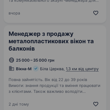
та комунікабельного акаунт-менеджера для
роботи з HoReCa клієнтами. Ваша основна
задача — проведення дегустацій нашої
вчора
продукції та встановлення обладнання
у торгових…
Менеджер з продажу
металопластикових вікон та
балконів
25 000 – 35 000 грн
Вікна-М
Біла Церква,
1,3 км від центру
Повна зайнятість. Вік від 22 до 39 років
Вимоги: знання продукції та вміння працювати
з клієнтами. Також важливо володіти
навичками роботи з комп’ютером,вміти
розраховувати замовлення, вести звіти та
2 дні тому
дотримуватися стандартів компанії…