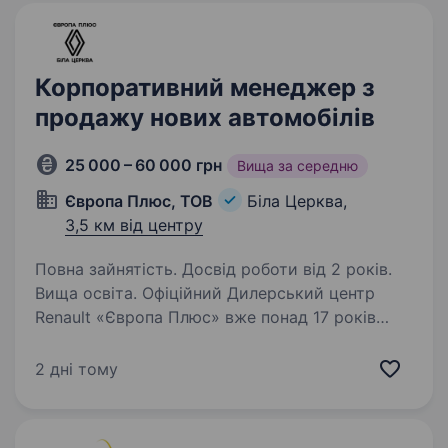
Корпоративний менеджер з
продажу нових автомобілів
25 000 – 60 000 грн
Вища за середню
Європа Плюс, ТОВ
Біла Церква,
3,5 км від центру
Повна зайнятість. Досвід роботи від 2 років.
Вища освіта. Офіційний Дилерський центр
Renault «Європа Плюс» вже понад 17 років
працює на автомобільному ринку України.
Ми стабільно зростаюча компанія
2 дні тому
з колективом професіоналів, поєднаних
спільним бажанням розвиватися та досягати…