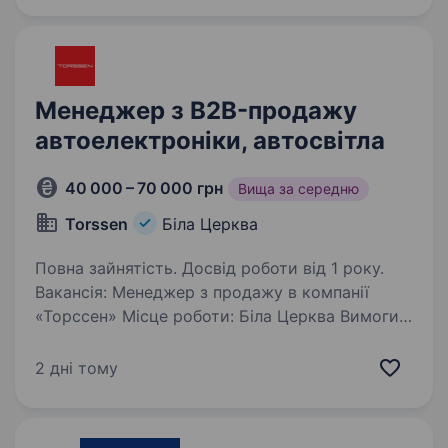
Менеджер з B2B-продажу
автоелектроніки, автосвітла
40 000 – 70 000 грн
Вища за середню
Torssen
Біла Церква
Повна зайнятість. Досвід роботи від 1 року.
Вакансія: Менеджер з продажу в компанії
«Торссен» Місце роботи: Біла Церква Вимоги:
Досвід роботи в продажах від 1 року Вміння
працювати в команді Високий рівень
2 дні тому
комунікабельності Бажання розвиватися
в сфері…