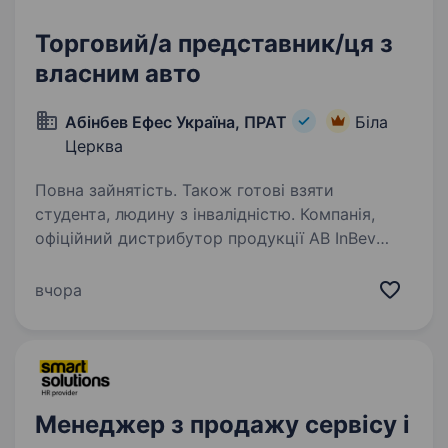
Торговий/а представник/ця з
власним авто
Абінбев Ефес Україна, ПРАТ
Біла
Церква
Повна зайнятість. Також готові взяти
студента, людину з інвалідністю. Компанія,
офіційний дистрибутор продукції AB InBev
Efes в Україні, оголошує про відкриття позиції
Торговельний/на представник/цям. Біла
вчора
Церква (On-Trade). Ви матимете нагоду
працювати з продукцією компанії AB InBev…
Менеджер з продажу сервісу і