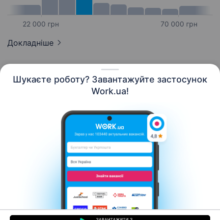
22 000 грн
70 000 грн
Докладніше
Шукаєте роботу? Завантажуйте застосунок
Work.ua!
Українська
Ресурси
Контакти
Про нас
Кар’єра
Новини Work.ua
Допомога
Умови використання