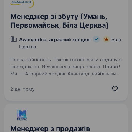
Менеджер зі збуту (Умань,
Первомайськ, Біла Церква)
Avangardco, аграрний холдинг
Біла
Церква
Повна зайнятість. Також готові взяти людину з
інвалідністю. Незакінчена вища освіта. Привіт!
Ми — Аграрний холдінг Авангард, найбільший
аграрний холдинг України, який задає
стандарти якості у виробництві яєць і яєчних
2 дні тому
продуктів. Наша команда розвиває
агросектор, впроваджує інновації та створює
стабільні…
Менеджер з продажів