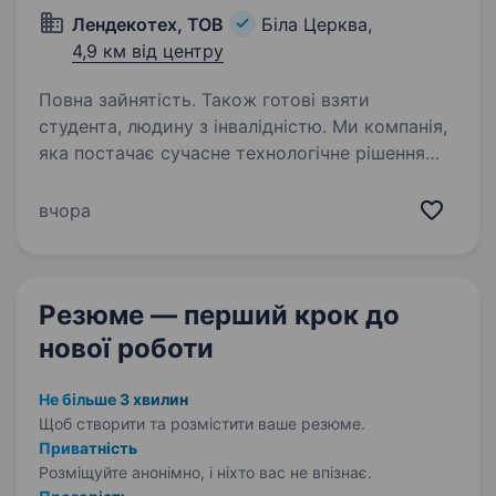
Лендекотех, ТОВ
Біла Церква,
4,9 км від центру
Повна зайнятість. Також готові взяти
студента, людину з інвалідністю. Ми компанія,
яка постачає сучасне технологічне рішення
для агробізнесу України. Ми швидко
зростаємо, тому шукаємо амбітного
вчора
та енергійного Менеджера з продажу, який
не боїться викликів, любить спілкування
та прагне…
Резюме — перший крок
до
нової роботи
Не більше 3 хвилин
Щоб створити та розмістити ваше
резюме.
Приватність
Розміщуйте анонімно, і ніхто вас не впізнає.