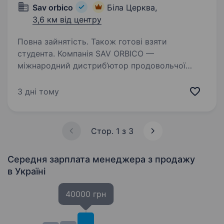
Sav orbico
Біла Церква,
3,6 км від центру
Повна зайнятість. Також готові взяти
студента. Компанія SAV ORBICO —
міжнародний дистриб’ютор продовольчої
та непродовольчої групи товарів вітчизняних
та світових виробників. Шукаємо в свою
3 дні тому
команду Торгового представника на службове
авто Маршрут: Сквира, Глеваха,…
Стор. 1 з 3
Середня зарплата менеджера з продажу
в Україні
40000 грн