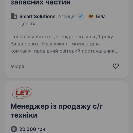
запасних частин
Smart Solutions
, Агенція
Біла
Церква
Повна зайнятість. Досвід роботи від 1 року.
Вища освіта. Наш клієнт- міжнародна
компанія, провідний світовий постачальник
технологій, обладнання, системних рішень та
інжинірингу для молочного скотарства.
вчора
Основні обов’язки: Управління та розвиток
продажів сервісу, запасних…
Менеджер із продажу с/г
техніки
20 000 грн