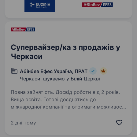
Супервайзер/ка з продажів у
Черкаси
Абінбев Ефес Україна, ПРАТ
Черкаси, шукаємо у Білій Церкві
Повна зайнятість. Досвід роботи від 2 років.
Вища освіта. Готові доєднатись до
міжнародної компанії та отримати можливості
обміну досвідом із закордонними колегами?
Ви отримаєте наставництво від працівників
2 дні тому
компанії, навчитеся бути гнучким
та адаптуватися до нових умов,…