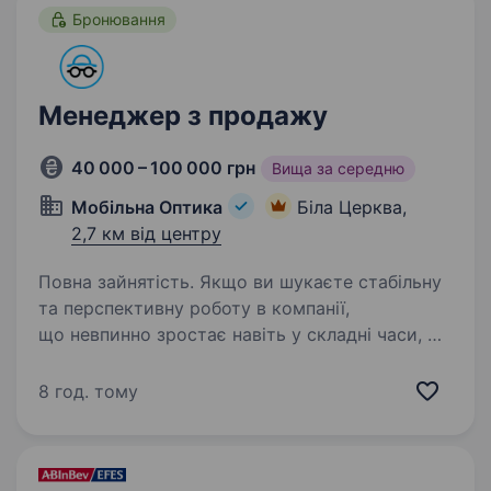
Бронювання
Менеджер з продажу
40 000 – 100 000 грн
Вища за середню
Мобільна Оптика
Біла Церква,
2,7 км від центру
Повна зайнятість. Якщо ви шукаєте стабільну
та перспективну роботу в компанії,
що невпинно зростає навіть у складні часи, —
запрошуємо до команди «Мобільна оптика»!
Ми перша в Україні виїзна оптика, яка
8 год. тому
допомагає людям бачити краще:…