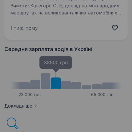
Вимоги: Категорії С, Е, досвід на міжнародних
маршрутах на великовантажних автомобілях.
(Реф Умови роботи: Запрошуємо до співпраці
водіїв з досвідом, для виконання міжнародних
1 тиж. тому
перевезень.
Середня зарплата водія
в Україні
38500 грн
23 000 грн
65 000 грн
Докладніше