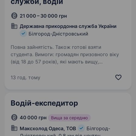
служби, водій
21 000 – 30 000 грн
Державна прикордонна служба України
Білгород-Дністровський
Повна зайнятість. Також готові взяти
студента. Вимоги: громадян призовного віку
(від 18 до 57 років), які мають вищу,
професійно-технічну або повну загальну
середню освіту та військовозобов'язаних,
13 год. тому
осіб, які проходили військову службу
в Державній прикордонній…
Водій-експедитор
40 000 грн
Вища за середню
Максхолод Одеса, ТОВ
Білгород-
Дністровський,
0,8 км від центру