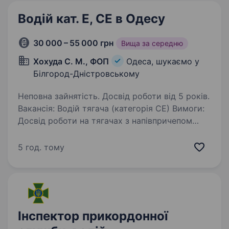
Водій кат. Е, СЕ в Одесу
30 000 – 55 000 грн
Вища за середню
Хохуда С. М., ФОП
Одеса, шукаємо у
Білгород-Дністровському
Неповна зайнятість. Досвід роботи від 5 років.
Вакансія: Водій тягача (категорія СЕ) Вимоги:
Досвід роботи на тягачах з напівпричепом
та причепом (MAN, DAF); Наявність
водійського посвідчення категорії СЕ;
5 год. тому
Відсутність судимості; Відсутність шкідливих…
Інспектор прикордонної