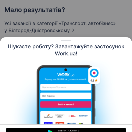
Мало результатів?
Усі вакансії в категорії «Транспорт, автобізнес»
у Білгород-Дністровському
Шукаєте роботу? Завантажуйте застосунок
Work.ua!
Українська
Ресурси
Контакти
Про нас
Кар’єра
Новини Work.ua
Допомога
Умови використання