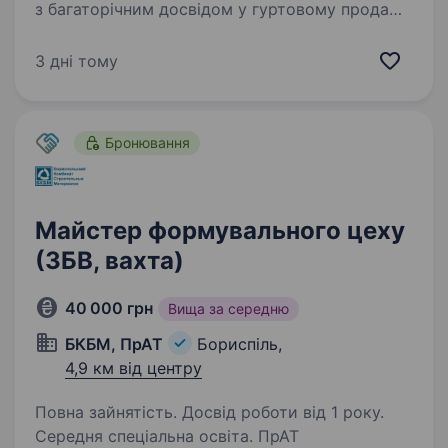
з багаторічним досвідом у гуртовому продажі
запчастин та сервісному обслуговуванні
сільськогосподарської техніки. Наша мета —
3 дні тому
підтримувати аграріїв у їхній щоденній роботі,
…
Бронювання
Майстер формувального цеху
(ЗБВ, вахта)
40 000 грн
Вища за середню
БКБМ, ПрАТ
Бориспіль,
4,9 км від центру
Повна зайнятість. Досвід роботи від 1 року.
Середня спеціальна освіта. ПрАТ