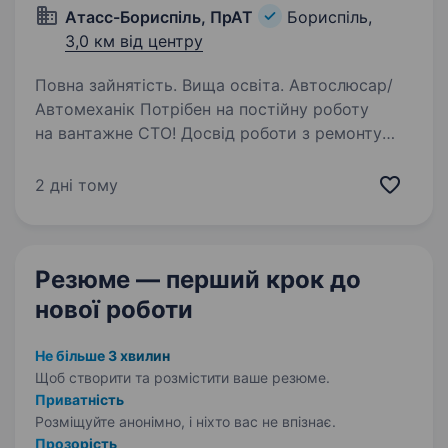
Атасс-Бориспіль, ПрАТ
Бориспіль,
3,0 км від центру
Повна зайнятість. Вища освіта. Автослюсар/
Автомеханік Потрібен на постійну роботу
на вантажне СТО! Досвід роботи з ремонту
автомобілів, автобусів, фур та причепів
не обов’язковий, але бажаний. Основна робота
2 дні тому
полягає в обслуговуванні ходової…
Резюме — перший крок
до
нової роботи
Не більше 3 хвилин
Щоб створити та розмістити ваше
резюме.
Приватність
Розміщуйте анонімно, і ніхто вас не впізнає.
Прозорість