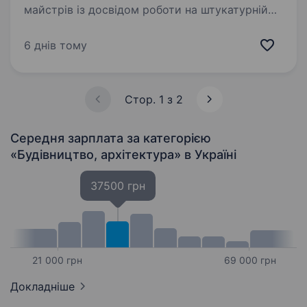
майстрів із досвідом роботи на штукатурній
станції. Робота постійна, Київ та Київська
область. Великі об'єми, своє нове обладнання.
6 днів тому
Своєчасна оплата без затримок,…
Стор. 1 з 2
Середня зарплата за категорією
«Будівництво, архітектура»
в Україні
37500 грн
21 000 грн
69 000 грн
Докладніше