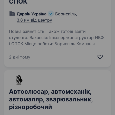
СПОК
Дарвін Україна
Бориспіль,
3,8 км від центру
Повна зайнятість. Також готові взяти
студента. Вакансія: Інженер-конструктор НВФ
і СПОК Місце роботи: Бориспіль Компанія
«Дарвін Україна» шукає в команду
талановитого та амбіційного Інженера-
2 дні тому
конструктора НВФ і СПОК Обов’язки:
Розробка конструкцій за індивідуальними…
Автослюсар, автомеханік,
автомаляр, зварювальник,
різноробочий