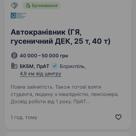
Бронювання
Автокранівник (ГЯ,
гусеничний ДЕК, 25 т, 40 т)
40 000 – 50 000 грн
БКБМ, ПрАТ
Бориспіль,
4,9 км від центру
Повна зайнятість. Також готові взяти
студента, людину з інвалідністю, пенсіонера.
Досвід роботи від 1 року. ПрАТ
«Бориспільський комбінат будівельних
матеріалів» має 60-річну історію у галузі
1 год. тому
виготовлення будівельних матеріалів. Наша
мета — довгострокова та взаємовигідна