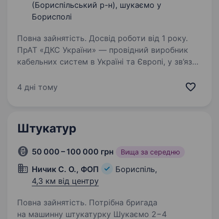
(Бориспільський р-н), шукаємо у
Борисполі
Повна зайнятість. Досвід роботи від 1 року.
ПрАТ «ДКС України» — провідний виробник
кабельних систем в Україні та Європі, у зв’язку
із розширенням штату працівників, оголошує
про відкриття вакансії «Електрик
4 дні тому
(електромонтер)» на виробництво Умови
роботи: …
Штукатур
50 000 – 100 000 грн
Вища за середню
Ничик С. О., ФОП
Бориспіль,
4,3 км від центру
Повна зайнятість. Потрібна бригада
на машинну штукатурку Шукаємо 2−4