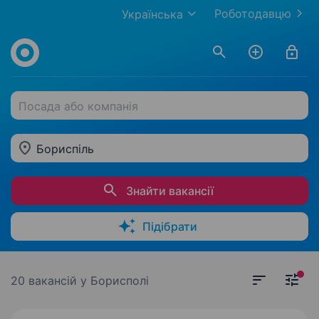
Роботодавцю
Українська
Посада або компанія
Бориспіль
Знайти вакансії
Підібрати
20 вакансій
у Борисполі