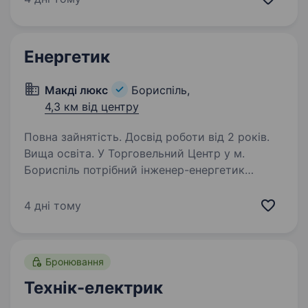
направлення, терміново потрібен машиніст
крану. Побажання до кандидатів: 1. Наявність
посвідчення. 2. Обов’язковий…
Енергетик
Макді люкс
Бориспіль,
4,3 км від центру
Повна зайнятість. Досвід роботи від 2 років.
Вища освіта. У Торговельний Центр у м.
Бориспіль потрібний інженер-енергетик
служби експлуатації. Вимоги: Вища технічна
освіта; Досвід роботи на аналогічній посаді;
4 дні тому
Досвід роботи з контролюючими
та державними структурами;…
Бронювання
Технік-електрик