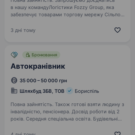
Повна зайнятість. Запрошуємо доєднатись
в нашу командуЛогістики Fozzy Group, яка
забезпечує товарами торгову мережу Сільпо
на вакансію Підсобного робітника. Для роботи
вам знадобиться: Цілеспрямованість, вміння
3 дні тому
працювати на результат…
Бронювання
Автокранівник
35 000 – 50 000 грн
Шляхбуд ЗБВ, ТОВ
Бориспіль
Повна зайнятість. Також готові взяти людину з
інвалідністю, пенсіонера. Досвід роботи від 2
років. Середня спеціальна освіта. Будівельній
компанії з більш ніж 20 річним стажем роботи
на території України з об'єктами різного
4 дні тому