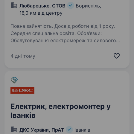
Любарецьке, СТОВ
Бориспіль,
16,0 км від центру
Повна зайнятість. Досвід роботи від 1 року.
Середня спеціальна освіта. Обов’язки:
Обслуговування електромереж та силового
обладнання підприємства. Адреса офісу:вул
Центральна 69А, с. Любарці, Бориспільський
4 дні тому
р-н, Київська обл. Вимоги: Фахова освіта
«електрик; електромонтер; енергетик)…
Електрик, електромонтер у
Іванків
ДКС України, ПрАТ
Іванків