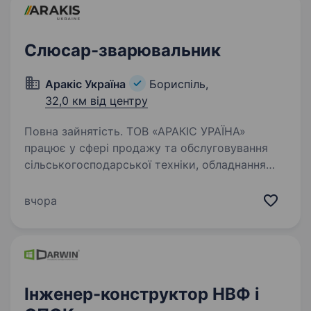
співпраця з працівниками. ПрАТ
«Бориспільський…
Слюсар-зварювальник
Аракіс Україна
Бориспіль,
32,0 км від центру
Повна зайнятість. ТОВ «АРАКІС УРАЇНА»
працює у сфері продажу та обслуговування
сільськогосподарської техніки, обладнання
та запчастин. На постійну зайнятість потрібен
«Слюсар зварювальник». Ми шукаємо
вчора
співробітника без шкідливих…
Інженер-конструктор НВФ і