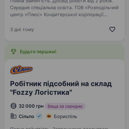
Повна зайнятість. Досвід роботи від 2 років.
Середня спеціальна освіта. ТОВ «Розподільчий
центр «Плюс» Кондитерської корпорації
РОШЕН запрошує на роботу електромеханіка
Обов’язки: Забезпечення безаварійної роботи
3 дні тому
електрообладнання, технологічного
обладнання, інженерних мереж та систем…
Будьте першим!
Робітник підсобний на склад
"Fozzy Логістика"
32 000 грн
Вища за середню
Сільпо
Бориспіль