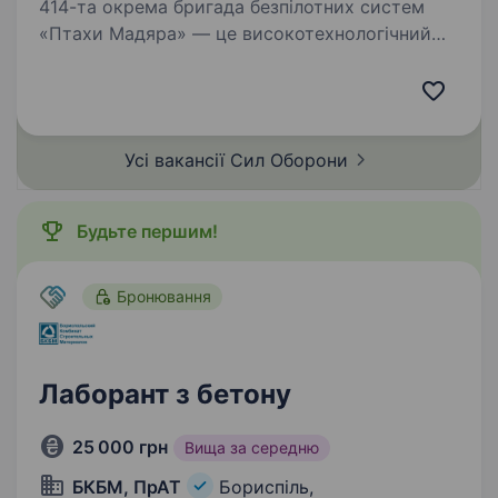
414-та окрема бригада безпілотних систем
«Птахи Мадяра» — це високотехнологічний
підрозділ у складі Сил безпілотних систем
Збройних Сил України, що спеціалізується
на застосуванні ударних, розвідувальних
безпілотних…
Усі вакансії Сил
Оборони
Будьте першим!
Бронювання
Лаборант з бетону
25 000 грн
Вища за середню
БКБМ, ПрАТ
Бориспіль,