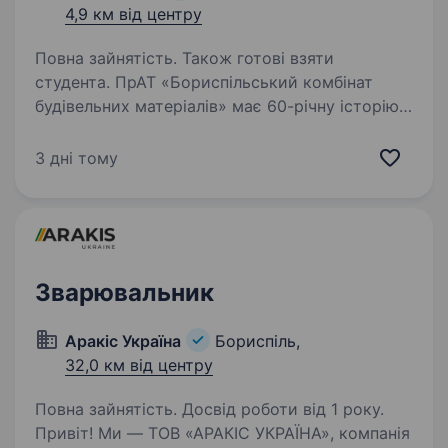
4,9 км від центру
Повна зайнятість. Також готові взяти
студента. ПрАТ «Бориспільський комбінат
будівельних матеріалів» має 60-річну історію
у галузі виготовлення будівельних матеріалів.
Наша мета — довгострокова та взаємовигідна
3 дні тому
співпраця з працівниками. ПрАТ
«Бориспільський…
Зварювальник
Аракіс Україна
Бориспіль,
32,0 км від центру
Повна зайнятість. Досвід роботи від 1 року.
Привіт! Ми — ТОВ «АРАКІС УКРАЇНА», компанія