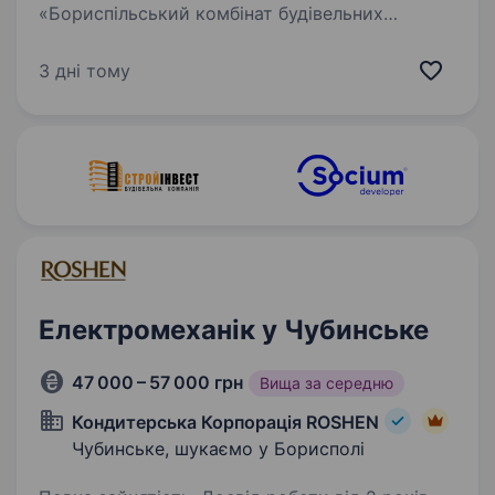
«Бориспільський комбінат будівельних
матеріалів» має 60-річну історію в області
виготовлення будівельних матеріалів. Наша
3 дні тому
мета — довгострокове і взаємовигідне
співробітництво з працівниками. Шукаємо
у свою…
Електромеханік у Чубинське
47 000 – 57 000 грн
Вища за середню
Кондитерська Корпорація ROSHEN
Чубинське, шукаємо у Борисполі