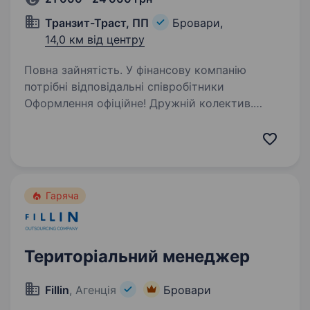
Транзит-Траст, ПП
Бровари,
14,0 км від центру
Повна зайнятість. У фінансову компанію
потрібні відповідальні співробітники
Оформлення офіційне! Дружній колектив.
Вимоги: виконавча, відповідальна, уважна;
режим роботи в-ння з 09:00−21:00
1400зміна+бонуси графік3\3 …
Гаряча
Територіальний менеджер
Fillin
, Агенція
Бровари