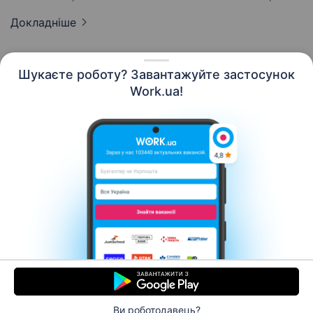
Докладніше
Шукаєте роботу? Завантажуйте застосунок
Work.ua!
Українська
Ресурси
Контакти
Про нас
Кар’єра
Новини Work.ua
Допомога
Умови використання
Роботодавцю
Ви роботодавець?