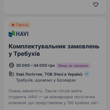
та Казахстані. За більш ніж 27-річний досвід
роботи команда DELTA SPORT успішно вивела
на ринок України понад 10…
Гаряча
Комплектувальник замовлень
у Требухів
30 000 – 34 000 грн
Вища за середню
Хаві Логістик, ТОВ (Havi в Україні)
Требухів, шукаємо у Броварах
Повна зайнятість. Також готові взяти
студента. HAVI — це міжнародна логістична
компанія, що представлена у 100 країнах світу.
В Україні компанія працює 30 років та налічує