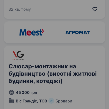
«Володан, ТОВ» шукає в команду досвідченого
Диспетчера-логіста зі знанням міжнародних
32 хв. тому
вантажоперевезень. Ми пропонуємо роботу
в галузі логістики та міжнародних вантажних
перевезень,…
Слюсар-монтажник на
будівництво (висотні житлові
будинки, котеджі)
45 000 грн
Віс Грандіс, ТОВ
Бровари