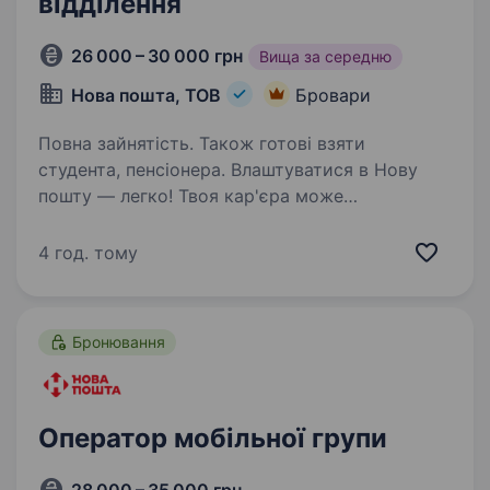
відділення
26 000 – 30 000 грн
Вища за середню
Нова пошта, ТОВ
Бровари
Повна зайнятість. Також готові взяти
студента, пенсіонера. Влаштуватися в Нову
пошту — легко! Твоя кар'єра може
розпочатися вже цього тижня. Саме зараз
ми в пошуку оператора поштового відділення.
4 год. тому
Ти шукаєш? Ми гарантуємо: Білу заробітну
плату, що виплачується двічі на…
Бронювання
Оператор мобільної групи