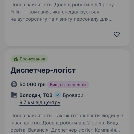
Повна зайнятість. Досвід роботи від 1 року.
Fillin — компанія, яка спеціалізується
на аутсорсингу та лізингу персоналу для
виробництва, FMCG, логістики та рітейлу.
Ми маємо вже більше ніж 10 років досвіду
з надання послуг аутсорсингу персоналу.
Посилання…
Бронювання
Диспетчер-логіст
50 000 грн
Вища за середню
Володан, ТОВ
Бровари,
9,7 км від центру
Повна зайнятість. Також готові взяти людину з
інвалідністю. Досвід роботи від 2 років. Вища
освіта. Вакансія: Диспетчер-логіст Компанія