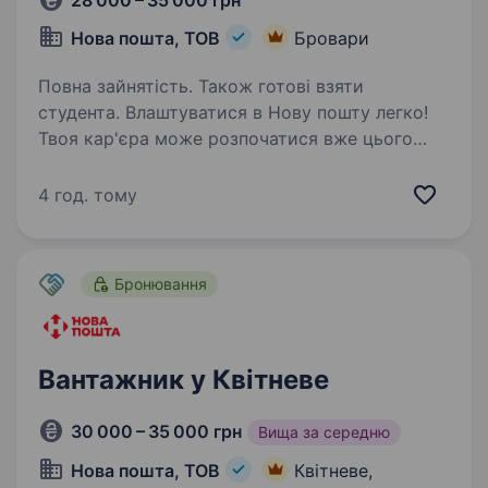
28 000 – 35 000 грн
Нова пошта, ТОВ
Бровари
Повна зайнятість. Також готові взяти
студента. Влаштуватися в Нову пошту легко!
Твоя кар'єра може розпочатися вже цього
тижня. Саме зараз ми в пошуку оператора
поштового відділення. Ти шукаєш?
4 год. тому
Ми гарантуємо: Білу заробітну плату,
що виплачується двічі на місяць…
Бронювання
Вантажник у Квітневе
30 000 – 35 000 грн
Вища за середню
Нова пошта, ТОВ
Квітневе,