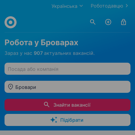
Роботодавцю
Українська
Робота у Броварах
Зараз у нас
907
актуальних вакансій.
Посада або компанія
Бровари
Знайти вакансії
Підібрати