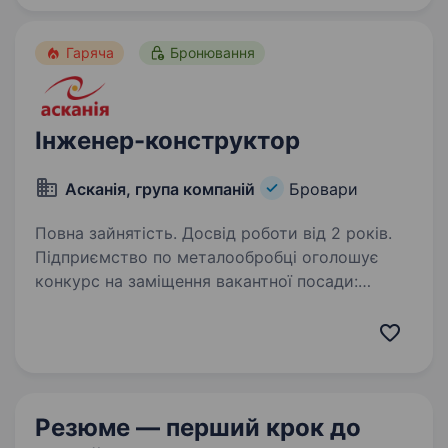
та інше викладати…
Гаряча
Бронювання
Інженер-конструктор
Асканія, група компаній
Бровари
Повна зайнятість. Досвід роботи від 2 років.
Підприємство по металообробці оголошує
конкурс на заміщення вакантної посади:
«Інженер-конструктор». Вимоги: вища
технічна освіта обробка матеріалів різанням,
технологія машинобудування; досвід роботи
на аналогічній…
Резюме — перший крок
до