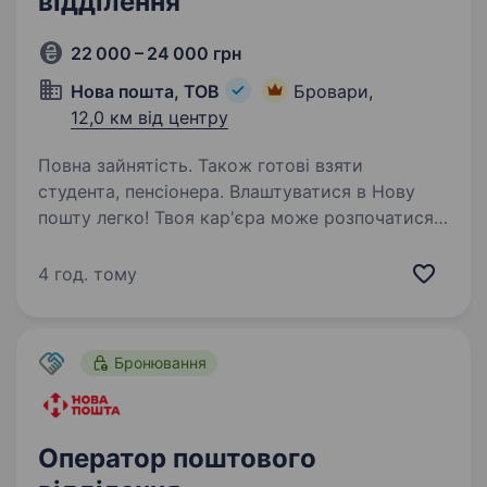
відділення
22 000 – 24 000 грн
Нова пошта, ТОВ
Бровари,
12,0 км від центру
Повна зайнятість. Також готові взяти
студента, пенсіонера. Влаштуватися в Нову
пошту легко! Твоя кар'єра може розпочатися
вже цього тижня. Саме зараз ми в пошуку
оператора поштового відділення. Ти шукаєш?
4 год. тому
Ми гарантуємо: Білу заробітну плату,
що виплачується двічі на…
Бронювання
Оператор поштового