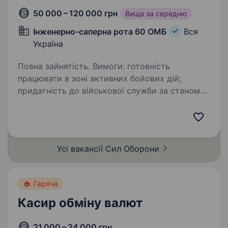
50 000 – 120 000 грн
Вища за середню
Інженерно-саперна рота 60 ОМБ
Вся
Україна
Повна зайнятість. Вимоги: готовність
працювати в зоні активних бойових дій;
придатність до військової служби за станом
здоров’я і морально-психологічними
якостями; освіта: середня, середня
спеціальна/вища; готовність постійно…
Усі вакансії Сил
Оборони
Гаряча
Касир обміну валют
21 000 – 24 000 грн