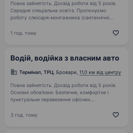
Повна зайнятість. Досвід роботи від 5 років.
Середня спеціальна освіта. Пропонуємо
роботу слюсаря-монтажника (сантехнічні
роботи) на будівництві багатоквартирних
житлових будинків, котеджів в м. Бровари.
1 год. тому
Вимоги: Досвід прокладання трубопроводів
систем опалення, водопостачання,
каналізації…
Водій, водійка з власним авто
Термінал, ТРЦ
, Бровари,
11,0 км від центру
Повна зайнятість. Досвід роботи від 5 років.
Основні обов’язки: Безпечне, комфортне і
пунктуальне перевезення офісних
співробітників по місту, за його межами
та по Києву; Доставляти невеликі об'єми
3 год. тому
товарів; Подача авто в зазначений час та
місце; …