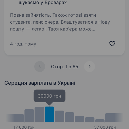
шукаємо у Броварах
Повна зайнятість. Також готові взяти
студента, пенсіонера. Влаштуватися в Нову
пошту — легко!. Твоя кар'єра може
розпочатися вже цього тижня. Саме зараз
ми в пошуку вантажника. Ти шукаєш?
4 год. тому
Ми гарантуємо: Білу заробітну плату,
що виплачується двічі на місяць без
затримок…
Стор. 1 з 65
Середня зарплата
в Україні
30000 грн
17 000 грн
57 000 грн