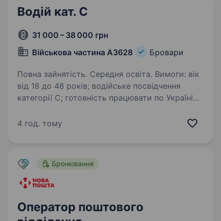
Водій кат. С
31 000 – 38 000 грн
Військова частина А3628
Бровари
Повна зайнятість. Середня освіта. Вимоги: вік
від 18 до 48 років; водійське посвідчення
категорії С; готовність працювати по Україні
Умови роботи: служба під час призову
по мобілізації або військова служба
4 год. тому
за контрактом; речове забезпечення;…
Бронювання
Оператор поштового