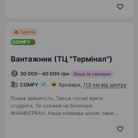
понад 200 співробітників, які працюють на 4
локаціях. Кожен із наших розподільчих
центрів…
Гаряча
Вантажник (ТЦ "Термінал")
30 000 – 40 000 грн
Вища за середню
COMFY
Бровари,
11,0 км від центру
Повна зайнятість. Також готові взяти
студента. Ти схожий на богатиря
#НАМБЕРВАН. Наша команда шукає саме
такого Упевнені, тобі буде легко: виконувати
розвантажувально-навантажувальні роботи
переміщувати товари на склад, в торговий зал