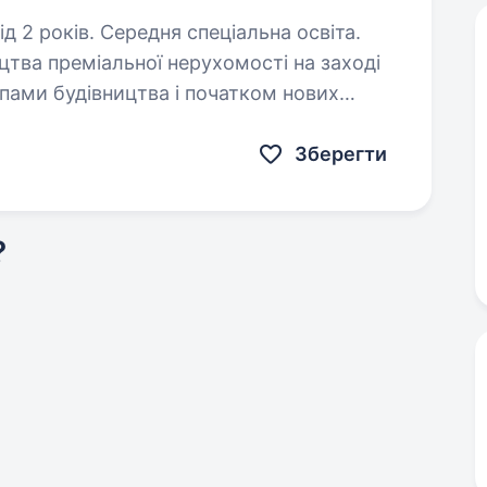
д 2 років. Середня спеціальна освіта.
тва преміальної нерухомості на заході
мпами будівництва і початком нових
о в свою команду машиніста
Зберегти
?