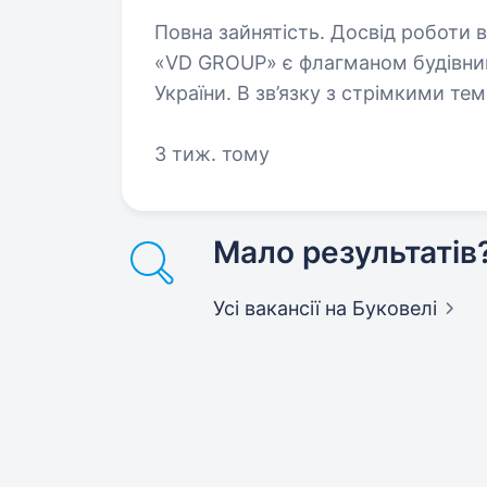
Повна зайнятість. Досвід роботи ві
«VD GROUP» є флагманом будівниц
України. В зв’язку з стрімкими те
будівельних проєктів, запрошуєм
екскаватора. Обов’язки:…
3 тиж. тому
Мало результатів
Усі вакансії
на Буковелі