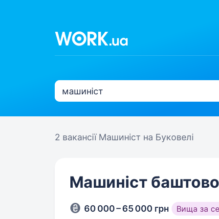
2 вакансії
Машиніст на Буковелі
Машиніст баштово
60 000 – 65 000 грн
Вища за с