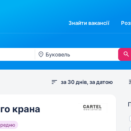
Знайти
вакансії
Роз
за 30 днів, за датою
го крана
ередню