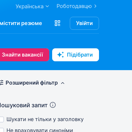
Роботодавцю
Українська
містити
резюме
Увійти
Знайти вакансії
Підібрати
Розширений фільтр
Пошуковий запит
Шукати не тільки у заголовку
Не враховувати синоніми