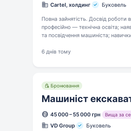
Cartel, холдинг
Буковель
Повна зайнятість. Досвід роботи від 1 року. Вимог
професійно — технічна освіта; наявність водійського посвідчення
та посвідчення машиніста; навички технічного обслуговування крану;
6 днів тому
Бронювання
Машиніст екскава
45 000 – 55 000 грн
Вища за с
VD Group
Буковель