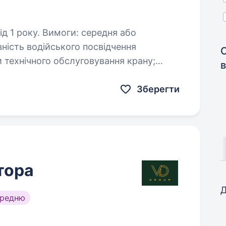
и: середня або
в
досвід роботи та управління баштовим краном; Умови…
Зберегти
тора
Д
ередню