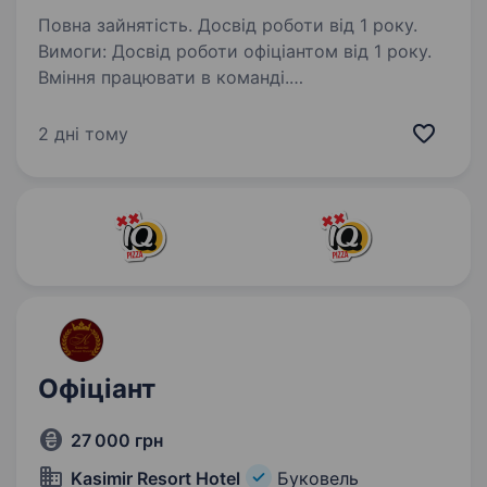
Повна зайнятість. Досвід роботи від 1 року.
Вимоги: Досвід роботи офіціантом від 1 року.
Вміння працювати в команді.
Комунікабельність та ввічливість. Вміння
працювати в умовах великого потоку клієнтів.
2 дні тому
Бажання навчатися та розвиватися. Обов’язки:
…
Офіціант
27 000 грн
Kasimir Resort Hotel
Буковель