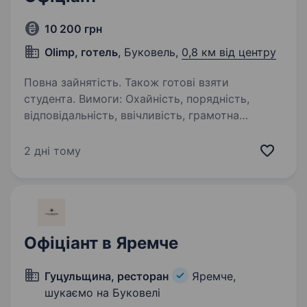
10 200 грн
Оlimp, готель
, Буковель,
0,8 км від центру
Повна зайнятість. Також готові взяти
студента. Вимоги: Охайність, порядність,
відповідальність, ввічливість, грамотна
україська мова. Умови роботи: Робочий
графік: тиждень через тиждень Проживання
2 дні тому
та харчування безкоштовно Обов’язки:
Обслуговування…
Офіціант в Яремче
Гуцульщина, ресторан
Яремче,
шукаємо на Буковелі