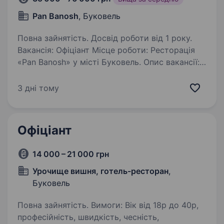
Pan Banosh
, Буковель
Повна зайнятість. Досвід роботи від 1 року.
Вакансія: Офіціант Місце роботи: Ресторація
«Pan Banosh» у місті Буковель. Опис вакансії:
Ми шукаємо прагнучих до роботи
та енергійних людей на посаду офіціанта
3 дні тому
в нашому ресторані «Pan Banosh». Офіціант
буде відповідальний…
Офіціант
14 000 – 21 000 грн
Урочище вишня, готель-ресторан
,
Буковель
Повна зайнятість. Вимоги: Вік від 18р до 40р,
професійність, швидкість, чесність,