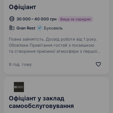
Офіціант
30 000 – 40 000 грн
Вища за середню
Gran Rest
Буковель
Повна зайнятість. Досвід роботи від 1 року.
Обов’язки Привітання гостей з посмішкою
та створення приємної атмосфери з першої
хвилини їхнього візиту Обслуговування гостей
відповідно до стандартів сервісу Підтримка
9 год. тому
чистоти столів та залу Взаємодія…
Офіціант у заклад
самообслуговування