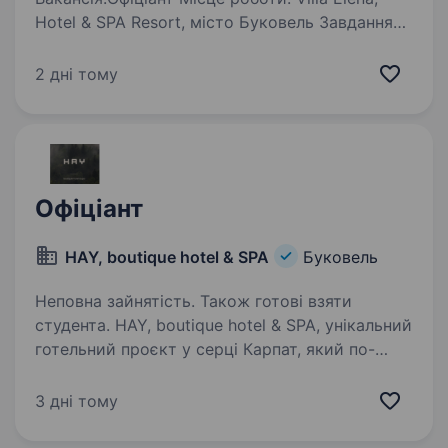
Hotel & SPA Resort, місто Буковель Завдання
та обов’язки: Обслуговування гостей
в ресторані готелю Прийом замовлень і їх
2 дні тому
точне виконання Рекомендації гостям
стосовно…
Офіціант
HAY, boutique hotel & SPA
Буковель
Неповна зайнятість. Також готові взяти
студента. HAY, boutique hotel & SPA, унікальний
готельний проєкт у серці Карпат, який по-
новому відкриває багатство нашої культури
та традицій. Наша місія — не просто створити
3 дні тому
комфортне місце відпочинку, а й передати
дух…