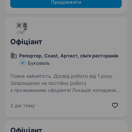
Продовжити
Офіціант
Репортер, Coast, Артист, сім'я ресторанів
Буковель
Повна зайнятість. Досвід роботи від 1 року.
Запрошуємо на постійну роботу
з проживанням офіціанта! Локація: котеджний
комплекс SKOGUR, ресторан The Gust 925
Умови для вас: 1000 грн
2 дні тому
ставка+10%банкет+чай графік 7:30 до 22:00
або з 9:00 до 22:00 кількість…
Офіціант