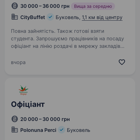
30 000 – 36 000 грн
Вища за середню
CityBuffet
Буковель,
1,1 км від центру
Повна зайнятість. Також готові взяти
студента. Запрошуємо працівників на посаду
офіціант на лінію роздачі в мережу закладів
самообслуговування CityBUFFET Ми працюємо
у форматі Шведської лінії. Робота підійде для
вчора
позитивних, активних, перспективних, готових
навчатися…
Офіціант
20 000 – 30 000 грн
Polonuna Perci
Буковель