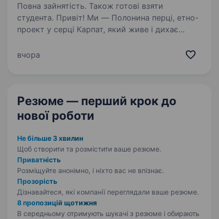
Повна зайнятість. Також готові взяти
студента. Привіт! Ми — Полонина перці, етно-
проект у серці Карпат, який живе і дихає
гуцульською культурою. Якщо ти хочеш
працювати там, де кожен день наповнений
вчора
ароматами традиційної кухні, теплом
гостинності та яскравими…
Резюме — перший крок
до
нової роботи
Не більше 3 хвилин
Щоб створити та розмістити ваше
резюме.
Приватність
Розміщуйте анонімно, і ніхто вас не впізнає.
Прозорість
Дізнавайтеся, які компанії переглядали ваше резюме.
8 пропозицій щотижня
В середньому отримують шукачі з резюме і обирають