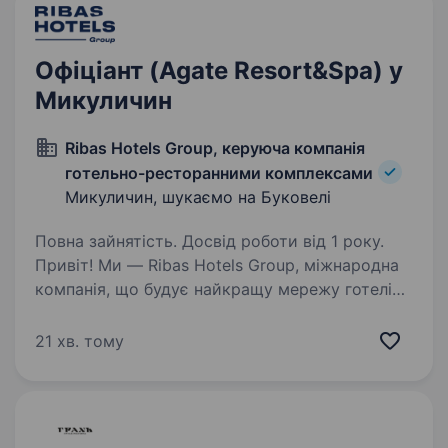
Офіціант (Agate Resort&Spa) у
Микуличин
Ribas Hotels Group, керуюча компанія
готельно-ресторанними комплексами
Микуличин, шукаємо на Буковелі
Повна зайнятість. Досвід роботи від 1 року.
Привіт! Ми — Ribas Hotels Group, міжнародна
компанія, що будує найкращу мережу готелів і
ресторанних комплексів з українським
сервісом світового рівня. Наші проєкти —
21 хв. тому
це не просто місця для відпочинку,
а справжні…