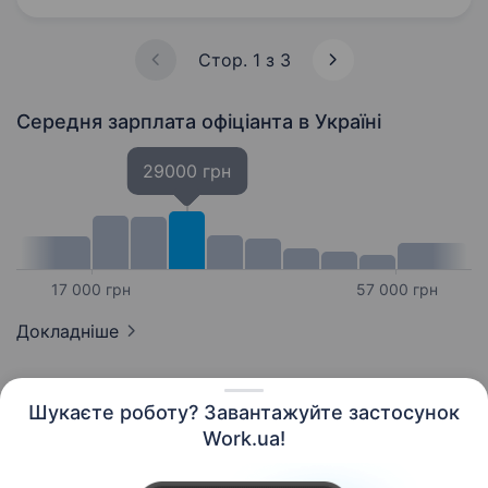
Наші ресторани —…
Стор. 1 з 3
Середня зарплата офіціанта
в Україні
29000 грн
17 000 грн
57 000 грн
Докладніше
Шукаєте роботу? Завантажуйте застосунок
Work.ua!
Українська