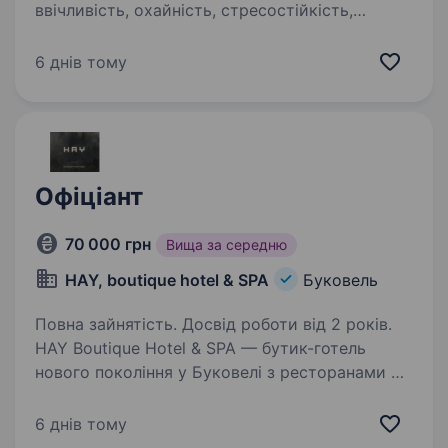
ввічливість, охайність, стресостійкість,
працьовиті Умови роботи: вагтовий метод 2
тиждні через 2, харчування проживання
6 днів тому
за рахунок закладу,…
Офіціант
70 000 грн
Вища за середню
HAY, boutique hotel & SPA
Буковель
Повна зайнятість. Досвід роботи від 2 років.
HAY Boutique Hotel & SPA — бутик-готель
нового покоління у Буковелі з ресторанами 88
Local, де сучасна гастрономія поєднується
з локальними продуктами, авторською
6 днів тому
кухнею та високими стандартами сервісу.