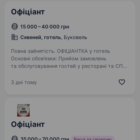
Офіціант
15 000 – 40 000 грн
Севеней, готель
, Буковель
Повна зайнятість. ОФІЦІАНТКА у готель
Основні обов’язки: Прийом замовлень
та обслуговування гостей у ресторані та СПА-
зоні Приготування напоїв: кава, чай, фреші,
алкоголь Проведення розрахунків Підтримка
3 дні тому
чистоти та порядку…
Офіціант
35 000 – 70 000 грн
Вища за середню