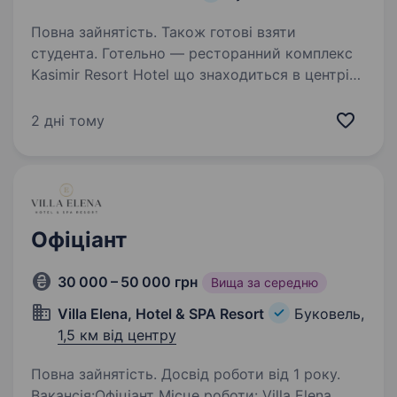
Повна зайнятість. Також готові взяти
студента. Готельно — ресторанний комплекс
Kasimir Resort Hotel що знаходиться в центрі
Буковеля шукає у свою команду — Офіціанта
Ми цінуємо наших гостей та дбаємо про їх
2 дні тому
комфорт у нашому закладі Ми завжди
вдосконалюємось…
Офіціант
30 000 – 50 000 грн
Вища за середню
Villa Elena, Hotel & SPA Resort
Буковель,
1,5 км від центру
Повна зайнятість. Досвід роботи від 1 року.
Вакансія:Офіціант Місце роботи: Villa Elena,