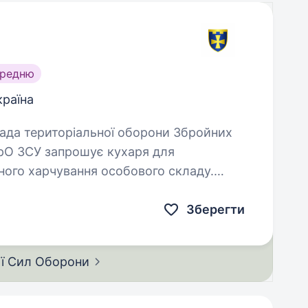
ередню
країна
ТрО ЗСУ запрошує кухаря для
нного харчування особового складу.
у з професійним…
Зберегти
ії Сил
Оборони