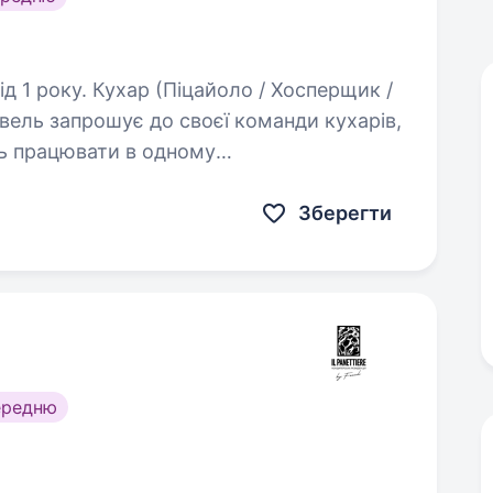
ло / Хосперщик /
овель запрошує до своєї команди кухарів,
ть працювати в одному
пат. Відкриті позиції:…
Зберегти
ередню