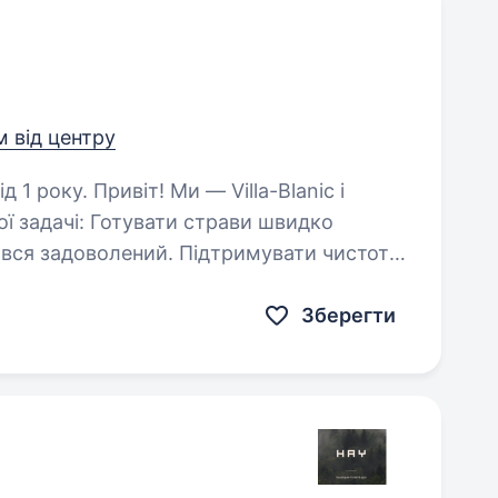
м від центру
— Villa-Blаnic і
ний. Підтримувати чистоту
на робочому місці. Ефективно…
Зберегти