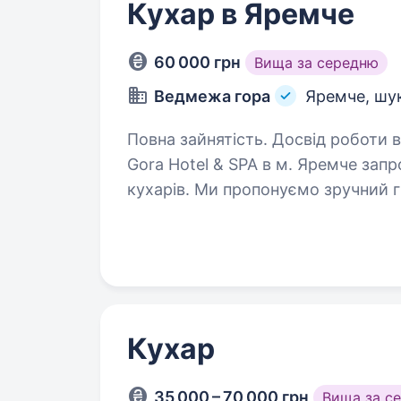
Кухар в Яремче
60 000 грн
Вища за середню
Ведмежа гора
Яремче, шу
Повна зайнятість. Досвід роботи від 1 року. Ресторан-Кол
Gora Hotel & SPA в м. Яремче зап
кухарів. Ми пропонуємо зручний г
харчування та проживання за рах
Кухар
35 000 – 70 000 грн
Вища за с