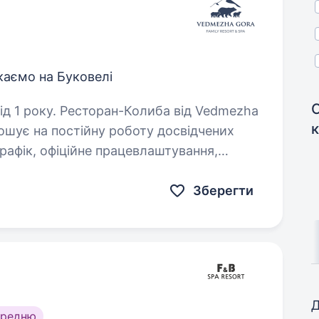
каємо на Буковелі
иба від Vedmezha
рошує на постійну роботу досвідчених
рафік, офіційне працевлаштування,
унок роботодавця,…
Зберегти
Д
ередню