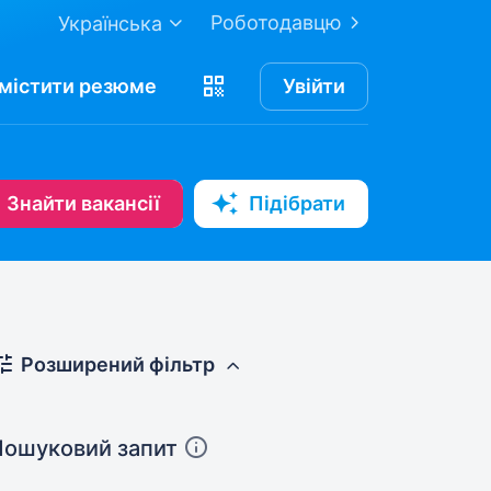
Роботодавцю
Українська
містити
резюме
Увійти
Знайти вакансії
Підібрати
Розширений фільтр
Пошуковий запит