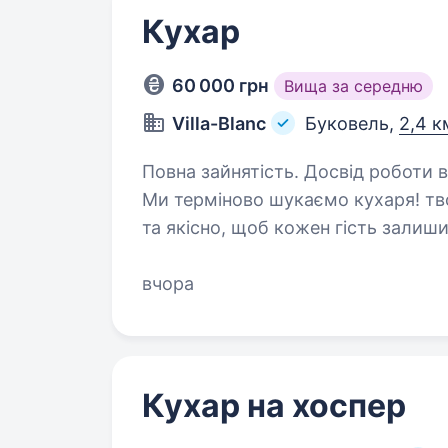
Кухар
60 000 грн
Вища за середню
Villa-Blanc
Буковель,
2,4 к
Повна зайнятість. Досвід роботи від 1 року. Привіт! Ми 
Ми терміново шукаємо кухаря! твої задачі: Готувати страви швидко
та якісно, щоб кожен гість залишився задоволе
та порядок 
вчора
Кухар на хоспер