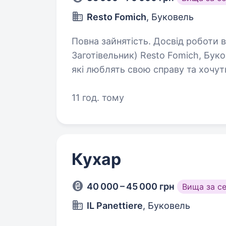
Resto Fomich
, Буковель
Повна зайнятість. Досвід роботи від 1 року. Кухар (Піцайо
Заготівельник) Resto Fomich, Бук
які люблять свою справу та хочу
з найатмосферніших ресторанів Кар
11 год. тому
Кухар
40 000 – 45 000 грн
Вища за с
IL Panettiere
, Буковель