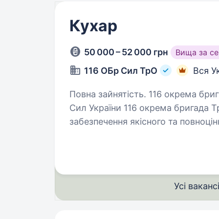
Кухар
50 000 – 52 000 грн
Вища за с
116 ОБр Сил ТрО
Вся У
Повна зайнятість. 116 окрема бригада територіальної оборони Збройних
Сил України 116 окрема бригада 
забезпечення якісного та повноці
Ми шукаємо відповідальну людин
Усі ваканс