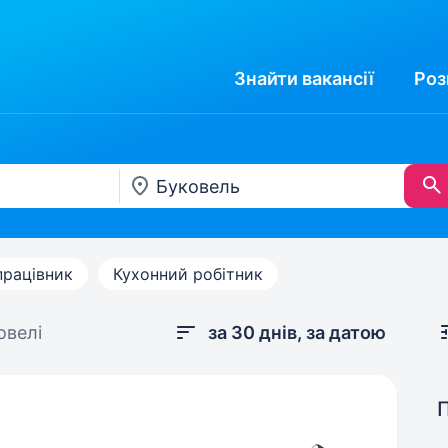
Знайти
вакансії
Роз
працівник
Кухонний робітник
овелі
за 30 днів, за датою