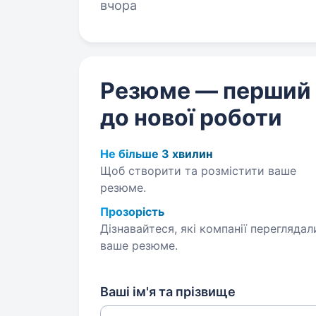
атмосфері та бути частиною ново
вчора
Резюме — перший
до нової роботи
Не більше 3 хвилин
Щоб створити та розмістити ваше
резюме.
Прозорість
Дізнавайтеся, які компанії переглядал
ваше резюме.
Ваші ім'я та прізвище