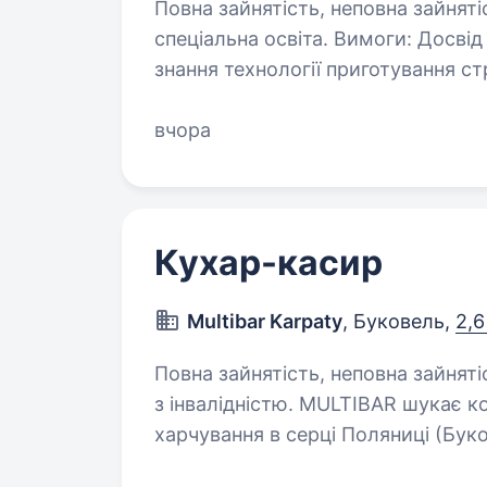
Повна зайнятість, неповна зайняті
спеціальна освіта. Вимоги: Досвід роботи кухарем від 2 років. Практичні
знання технології приготування страв. Розуміння виробничих 
та організації роботи кухні. Відповідальність, охайність, уважність
вчора
до деталей. …
Кухар-касир
Multibar Karpaty
, Буковель,
2,6
Повна зайнятість, неповна зайняті
з інвалідністю. MULTIBAR шукає команду! Ми — новий затишний заклад
харчування в серці Поляниці (Бук
смачними українськими стравами