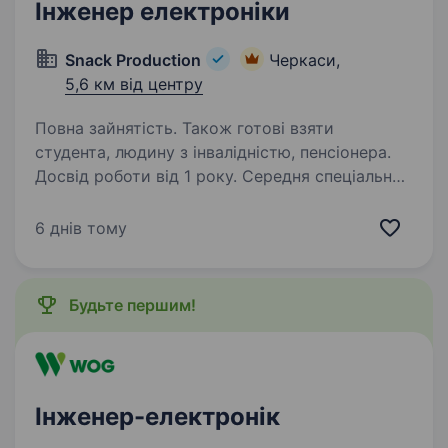
Інженер електроніки
Snack Production
Черкаси,
5,6 км від центру
Повна зайнятість. Також готові взяти
студента, людину з інвалідністю, пенсіонера.
Досвід роботи від 1 року. Середня спеціальна
освіта. Вітаємо! Ми — Snack Production, одна
з провідних груп компаній України у сфері
6 днів тому
виробництва та дистрибуції снеків і товарів
народного споживання. Наші бренди, такі
як Сан Санич, FLINT, BiG BOB, CHIPSTER’S та
Будьте першим!
інші,…
Інженер-електронік