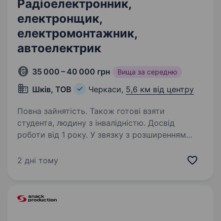
Радіоелектронник,
електронщик,
електромонтажник,
автоелектрик
35 000 – 40 000 грн
Вища за середню
Шків, ТОВ
Черкаси,
5,6 км від центру
Повна зайнятість. Також готові взяти
студента, людину з інвалідністю. Досвід
роботи від 1 року. У звязку з розширенням
асортименту обладнання шукаємо на роботу
електронщика, Запрошуємо до команди
2 дні тому
електромонтажника / автоелектрика для
роботи над НРК Що потрібно буде робити:
виготовляти та монтувати кабельні…