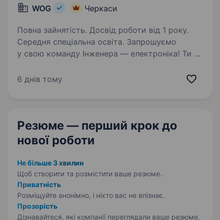
WOG
Черкаси
Повна зайнятість. Досвід роботи від 1 року.
Середня спеціальна освіта. Запрошуємо
у свою команду Інженера — електроніка! Ти —
наша людина, якщо: Маєш знання та вміння
діагностувати несправності та ремонтувати
6 днів тому
електронні пристрої; Маєш групу допуску
електробезпеки не нижче 3 гр…
Резюме — перший крок
до
нової роботи
Не більше 3 хвилин
Щоб створити та розмістити ваше
резюме.
Приватність
Розміщуйте анонімно, і ніхто вас не впізнає.
Прозорість
Дізнавайтеся, які компанії переглядали ваше резюме.