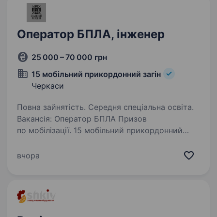
Оператор БПЛА, інженер
25 000 – 70 000 грн
15 мобільний прикордонний загін
Черкаси
Повна зайнятість. Середня спеціальна освіта.
Вакансія: Оператор БПЛА Призов
по мобілізації. 15 мобільний прикордонний
загін шукає в підрозділ РУБпАК оператора
безпілотних літальних апаратів (БПЛА).
вчора
Ми призиваємо безпосередньо в частину без
участі ТЦК та СП,…