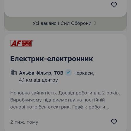
та з початку повномасштабного вторгнення
бере участь у боях на ключових напрямках.
У грудні…
Усі вакансії Сил
Оборони
Електрик-електронник
Альфа Фільтр, ТОВ
Черкаси,
4,1 км від центру
Неповна зайнятість. Досвід роботи від 2 років.
Виробничому підприємству на постійній
основі потрібен електрик. Графік роботи
гнучкий, за домовленістю, можливість
працевлаштування на 0,5 ставки. За більш
2 тиж. тому
детальною інформацією звертатись