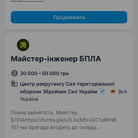
Продовжити
Майстер-інженер БПЛА
30 000 – 50 000 грн
Центр рекрутингу Сил територіальної
оборони Збройних Сил України
Вся
Україна
Повна зайнятість. Майстер
БПЛАhttps://forms.gle/u1LAzM5rvDC1uRhN9
107-ма бригада входить до складу
Регіонального управління «Захід» Сил ТрО