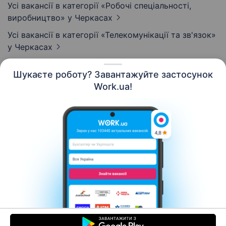
Усі вакансії в категорії «Робочі спеціальності,
виробництво»
у Черкасах
Усі вакансії в категорії «Телекомунікації та зв'язок»
у Черкасах
Шукаєте роботу? Завантажуйте застосунок
Work.ua!
Українська
Ресурси
Контакти
Про нас
Кар’єра
Новини Work.ua
Допомога
Умови використання
Роботодавцю