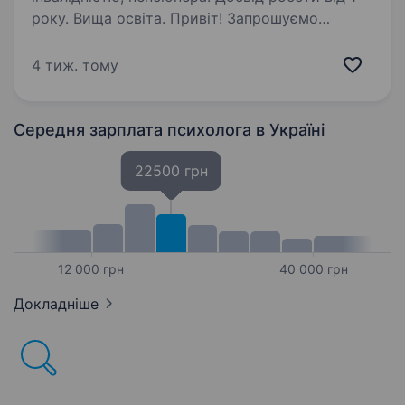
року. Вища освіта. Привіт! Запрошуємо
приєднатися до команди Головного
управління Пенсійного фонду України
4 тиж. тому
в Луганській області на посаді Провідного
інспектора сектору психологічного
забезпечення у місті Миколаїв (Львівська обл.)
Середня зарплата психолога
в Україні
…
22500 грн
12 000 грн
40 000 грн
Докладніше