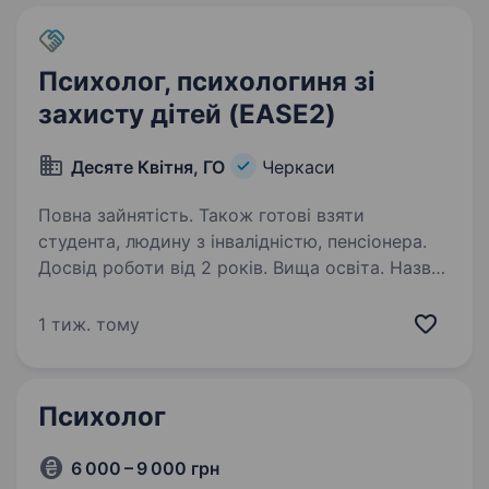
Психолог, психологиня зі
захисту дітей (EASE2)
Десяте Квітня, ГО
Черкаси
Повна зайнятість. Також готові взяти
студента, людину з інвалідністю, пенсіонера.
Досвід роботи від 2 років. Вища освіта. Назва
посади: Психолог (иня) зі захисту дітей
(EASE2) Локація: м. Черкаси Зайнятість: повна
1 тиж. тому
Назва проєкту: ГО «Десяте квітня» реалізує
гуманітарний проєкт «Emergency Assistance
and Support to Evacuation 2.0» («Екстрена…
Психолог
6 000 – 9 000 грн