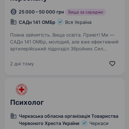
25 000 – 50 000 грн
Вища за середню
САДн 141 ОМБр
Вся Україна
Повна зайнятість. Вища освіта. Привіт! Ми —
САДн 141 ОМБр, молодий, але вже ефективний
артилерійський підрозділ Збройних Сил
України. Наша місія — знищувати ворога
найсучаснішими методами, підтримуючи один
2 дні тому
одного та цінуючи кожне життя.
Ми прагнемо…
Психолог
Черкаська обласна організація Товариства
Червоного Хреста України
Черкаси