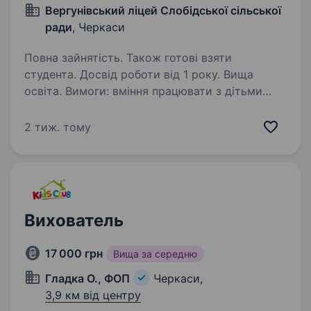
Вергунівський ліцей Слобідської сільської
ради
, Черкаси
Повна зайнятість. Також готові взяти
студента. Досвід роботи від 1 року. Вища
освіта. Вимоги: вміння працювати з дітьми
Умови роботи: 0,5 ставки Обов’язки:
виконання посадових обов’язків
2 тиж. тому
Вихователь
17 000 грн
Вища за середню
Гладка О., ФОП
Черкаси,
3,9 км від центру