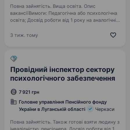
Повна зайнятість. Вища освіта. Опис
вакансіїВимоги: Педагогічна або психологічна
освіта; Досвід роботи від 1 року на аналогічній
посаді буде плюсом; Любов до дітей,
розуміння їх вікових потреб, вміння
3 тиж. тому
спілкуватися з дітьми; Відповідальне…
Провідний інспектор сектору
психологічного забезпечення
7 921 грн
Головне управління Пенсійного фонду
України в Луганській області
Черкаси
Повна зайнятість. Також готові взяти людину з
інвалідністю, пенсіонера. Досвід роботи від 1