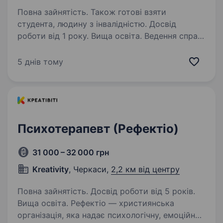
Повна зайнятість. Також готові взяти
студента, людину з інвалідністю. Досвід
роботи від 1 року. Вища освіта. Ведення справ
бенефіціарів Надання першої психологічної
допомоги (ППД) та підтримки (в
5 днів тому
індивідуальному та груповому форматі)
Оцінювання психосоціальних потреб
бенефіціарів і створення індивідуального
плану…
Психотерапевт (Рефектіо)
31 000 – 32 000 грн
Kreativity
, Черкаси,
2,2 км від центру
Повна зайнятість. Досвід роботи від 5 років.
Вища освіта. Рефектіо — християнська
організація, яка надає психологічну, емоційну