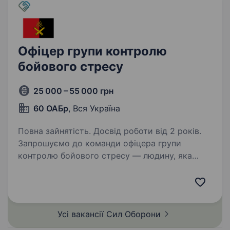
Офіцер групи контролю
бойового стресу
25 000 – 55 000 грн
60 ОАБр
, Вся Україна
Повна зайнятість. Досвід роботи від 2 років.
Запрошуємо до команди офіцера групи
контролю бойового стресу — людину, яка
допомагатиме підтримувати психологічний
стан особового складу в умовах бойових дій.
Що входитиме до твоїх обов’язків: Моніторинг
та оцінка…
Усі вакансії Сил
Оборони