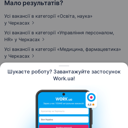
Мало результатів?
Усі вакансії в категорії «Освіта, наука»
у Черкасах
Усі вакансії в категорії «Управління персоналом,
HR»
у Черкасах
Усі вакансії в категорії «Медицина, фармацевтика»
у Черкасах
Шукаєте роботу? Завантажуйте застосунок
Work.ua!
Українська