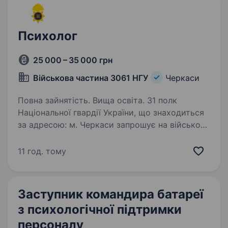
Психолог
25 000 – 35 000 грн
Військова частина 3061 НГУ
Черкаси
Повна зайнятість. Вища освіта. 31 полк
Національної гвардії України, що знаходиться
за адресою: м. Черкаси запрошує на військову
службу ПСИХОЛОГІВ на посаду офіцер
(психолог). Обов’язки: Психологічний супровід
11 год. тому
особового складу (до, під час…
Заступник командира батареї
з психологічної підтримки
персоналу