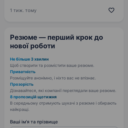
та духовну підтримку людям, які потребують
допомоги. Ми проводимо групи підтримки для
1 тиж. тому
внутрішньо переміщених осіб, сімей
військовослужбовців,…
Резюме — перший крок
до
нової роботи
Не більше 3 хвилин
Щоб створити та розмістити ваше
резюме.
Приватність
Розміщуйте анонімно, і ніхто вас не впізнає.
Прозорість
Дізнавайтеся, які компанії переглядали ваше резюме.
8 пропозицій щотижня
В середньому отримують шукачі з резюме і обирають
найкращі.
Ваші ім'я та прізвище