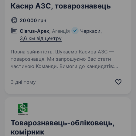
Касир АЗС, товарознавець
20 000 грн
Clarus-Apex
, Агенція
Черкаси,
3,6 км від центру
Повна зайнятість. Шукаємо Касира АЗС —
товарознавця. Ми запрошуємо Вас стати
частиною Команди. Вимоги до кандидатів:
Освіта: середньо-спеціальна, повна та неповна
вища. Бажання працювати у сфері
3 дні тому
обслуговування та забезпечувати…
Товарознавець-обліковець,
комірник