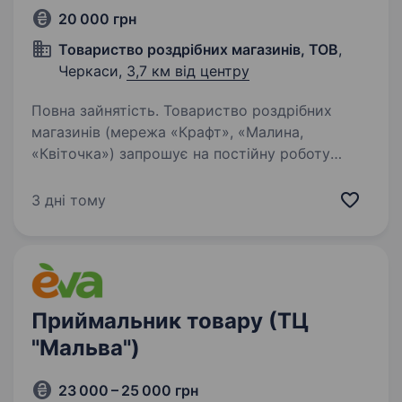
20 000 грн
Товариство роздрібних магазинів, ТОВ
,
Черкаси,
3,7 км від центру
Повна зайнятість. Товариство роздрібних
магазинів (мережа «Крафт», «Малина,
«Квіточка») запрошує на постійну роботу
ОПЕРАТОРА 1С. Вимоги : вільне володіння ПК
(Word; Excel; 1C); досвід роботи в торгівлі
3 дні тому
(вітається). Функціональні…
Приймальник товару (ТЦ
"Мальва")
23 000 – 25 000 грн