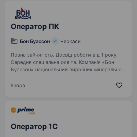
Оператор ПК
Бон Буассон
Черкаси
Повна зайнятість. Досвід роботи від 1 року.
Середня спеціальна освіта. Компанія «Бон
Буассон» національний виробник мінеральної
води і безалкогольних напоїв запрошує
на постійну роботу оператора комп«ютерного
вчора
набору (оператор з уведення даних в ЕОМ)
Вимоги: досвід роботи по веденню…
Оператор 1C