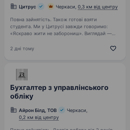
Цитрус
Черкаси,
0,3 км від центру
Повна зайнятість. Також готові взяти
студента. Ми у Цитрусі завжди говоримо:
«Яскраво жити не заборониш». Виглядай —
як хочеш, думай — про все на світі, роби — те,
що до душі, і працюй — у Цитрусі. У нас діє
2 дні тому
лише одне правило: відрізнятись дозволено!
Запрошуємо…
Бухгалтер з управлінського
обліку
Айрон Білд, ТОВ
Черкаси,
0,2 км від центру