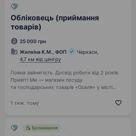
Обліковець (приймання
товарів)
25 000 грн
Жилкіна К.М., ФОП
Черкаси,
4,7 км від центру
Повна зайнятість. Досвід роботи від 2 років.
Привіт! Ми — магазин посуду
та господарських товарів «Оселя» у місті
Черкаси. Запрошуємо до нашої дружньої
команди відповідального обліковця для
1 тиж. тому
приймання товарів. Що ти будеш робити:
Приймати і перевіряти товари,…
Бронювання