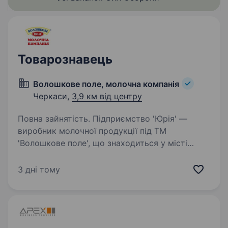
Товарознавець
Волошкове поле, молочна компанія
Черкаси,
3,9 км від центру
Повна зайнятість. Підприємство 'Юрія' —
виробник молочної продукції під ТМ
'Волошкове поле', що знаходиться у місті
Черкаси, запрошує на роботу товарознавця.
Вимоги: Відповідальність Пунктуальність
3 дні тому
Комунікабельність Умови…