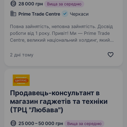
28 000 грн
Вища за середню
Prime Trade Centre
Черкаси
Повна зайнятість, неповна зайнятість. Досвід
роботи від 1 року. Привіт! Ми — Prime Trade
Centre, великий національний холдинг, який
займає провідні позиції на ринку дистрибуції
FMCG в Україні. Наша команда об'єднує 14
2 дні тому
філій по всій країні, і ми працюємо з відомими
брендами у сегменті…
Продавець-консультант в
магазин гаджетів та техніки
(ТРЦ "Любава")
25 000 – 50 000 грн
Вища за середню