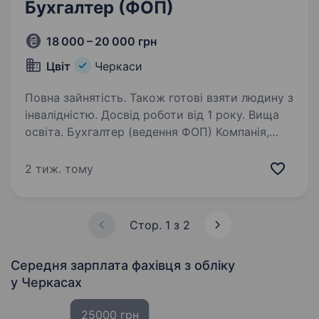
Бухгалтер (ФОП)
18 000 – 20 000 грн
Цвіт
Черкаси
Повна зайнятість. Також готові взяти людину з
інвалідністю. Досвід роботи від 1 року. Вища
освіта. Бухгалтер (ведення ФОП) Компанія,
що активно розвивається, запрошує
до команди бухгалтера з ведення ФОП.
2 тиж. тому
Ми шукаємо відповідальну, уважну
та організовану людину, яка має досвід
роботи з фізичними особами-підприємцями…
Стор. 1 з 2
Середня зарплата фахівця з обліку
у Черкасах
25000 грн