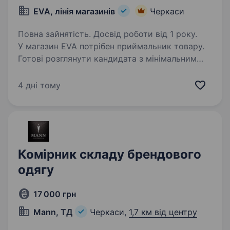
EVA, лінія магазинів
Черкаси
Повна зайнятість. Досвід роботи від 1 року.
У магазин EVA потрібен приймальник товару.
Готові розглянути кандидата з мінімальним
досвідом або без досвіду роботи
приймальником. Гарантуємо базові соціальні
4 дні тому
гарантії, роботу в дружньому колективі.
Що потрібно…
Комірник складу брендового
одягу
17 000 грн
Mann, ТД
Черкаси,
1,7 км від центру