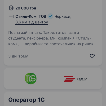
20 000 грн
Стиль-Ком, ТОВ
Черкаси,
3,6 км від центру
Повна зайнятість. Також готові взяти
студента, пенсіонера. Ми, компанія «Стиль-
ком», — виробник та постачальник на ринок
України комплектуючих і аксесуарів
до мобільних пристроїв (stylecom.ua). Ми —
3 дні тому
одні із лідерів на ринку України і наша
продукція завжди залишається продуктом…
Оператор 1C