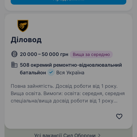
Діловод
20 000 – 50 000 грн
Вища за середню
508 окремий ремонтно-відновлювальний
батальйон
Вся Україна
Повна зайнятість. Досвід роботи від 1 року.
Вища освіта. Вимоги: освіта: середня, середня
спеціальна/вища досвід роботи від 1 року
впевнений користувач ПК комунікабельність,
вміння взаємодії з колективом бажання
та вміння вчитися, та розвиватися Умови…
Усі вакансії Сил
Оборони