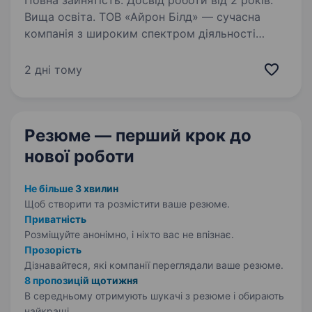
Повна зайнятість. Досвід роботи від 2 років.
Вища освіта. ТОВ «Айрон Білд» — сучасна
компанія з широким спектром діяльності
у сфері металургії, виробництва та торгівлі
будівельними матеріалами. Ми постійно
2 дні тому
розвиваємося та вдосконалюємо процеси,
щоб забезпечувати клієнтів…
Резюме — перший крок
до
нової роботи
Не більше 3 хвилин
Щоб створити та розмістити ваше
резюме.
Приватність
Розміщуйте анонімно, і ніхто вас не впізнає.
Прозорість
Дізнавайтеся, які компанії переглядали ваше резюме.
8 пропозицій щотижня
В середньому отримують шукачі з резюме і обирають
найкращі.