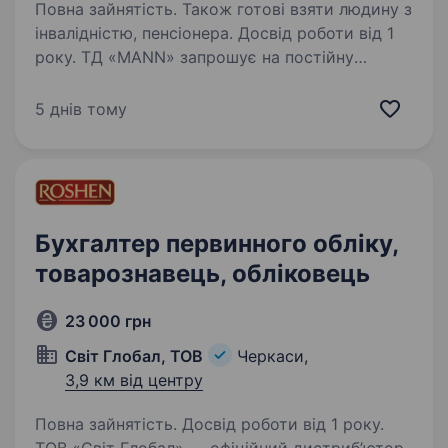
Повна зайнятість. Також готові взяти людину з
інвалідністю, пенсіонера. Досвід роботи від 1
року. ТД «МАNN» запрошує на постійну
роботу комірника на склад брендового одягу
(робота для жінок). Пропонуємо: графік
5 днів тому
роботи з 9.00 до 18.00, обід з 13.00 до 14.00;
офіційне працевлаштування; своєчасна
виплата…
Бухгалтер первинного обліку,
товарознавець, обліковець
23 000 грн
Світ Глобал, ТОВ
Черкаси,
3,9 км від центру
Повна зайнятість. Досвід роботи від 1 року.