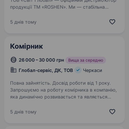
ТОВ «Світ Глобал» — офіційний дистриб’ютор
продукції ТМ «ROSHEN». Ми — стабільна
компанія, що активно розвивається
та створює можливості для професійного
5 днів тому
зростання. Обов’язки: Ведення первинного
бухгалтерського…
Комірник
26 000 – 30 000 грн
Вища за середню
Глобал-сервіс, ДК, ТОВ
Черкаси
Повна зайнятість. Досвід роботи від 1 року.
Запрошуємо на роботу комірника в компанію,
яка динамічно розвивається та являється
одним з найбільших дистриб’юторів напоїв. Від
успішних кандидатів ми очікуємо:
5 днів тому
Відповідальність, дисциплінованість
та працьовитість…