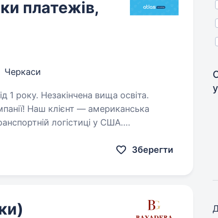
ки платежів,
Черкаси
д 1 року. Незакінчена вища освіта.
мпанії! Наш клієнт — американська
ранспортній логістиці у США.
льного Спеціаліста з обробки платежів
Зберегти
ки)
Д