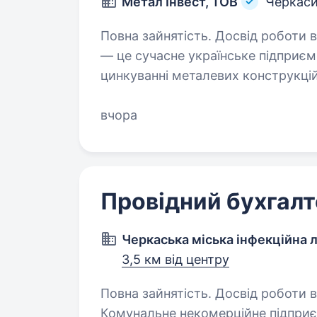
Метал Інвест, ТОВ
Черкас
Повна зайнятість. Досвід роботи від 1 року. ТОВ «Компані
— це сучасне українське підприєм
цинкуванні металевих конструкцій
бухгалтера з обліку з основних 
вчора
Провідний бухгалт
Черкаська міська інфекційна 
3,5 км від центру
Повна зайнятість. Досвід роботи від 1 рок
Комунальне некомерційне підприє