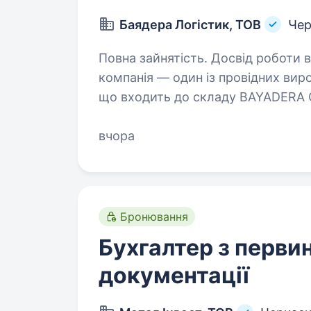
Баядера Логістик, ТОВ
Чер
Повна зайнятість. Досвід роботи від 1 року. Націона
компанія — один із провідних вироб
що входить до складу BAYADERA 
національних холдингів із понад 3
вчора
Бронювання
Бухгалтер з перви
документації