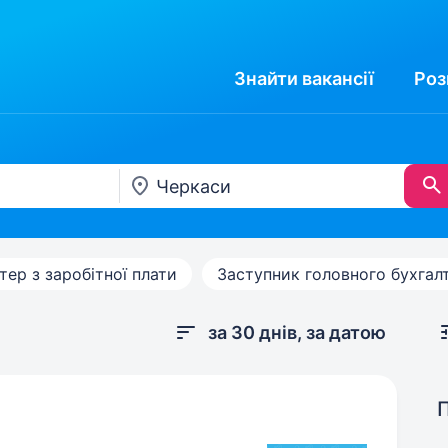
Знайти
вакансії
Роз
тер з заробітної плати
Заступник головного бухгал
за 30 днів, за датою