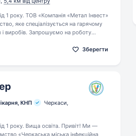
и,
5,4 км від центру
я «Метал Інвест»
ство, яке спеціалізується на гарячому
 і виробів. Запрошуємо на роботу
засобівБронюємо…
Зберегти
ер
лікарня, КНП
Черкаси,
у. Вища освіта. Привіт! Ми —
мство «Черкаська міська інфекційна