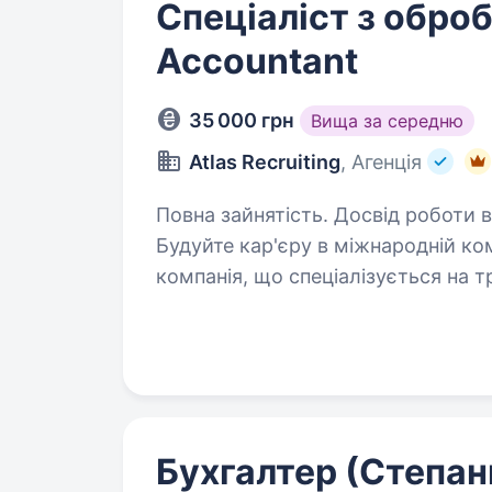
Спеціаліст з оброб
Accountant
35 000 грн
Вища за середню
Atlas Recruiting
, Агенція
Повна зайнятість. Досвід роботи ві
Будуйте кар'єру в міжнародній ко
компанія, що спеціалізується на т
Ми шукаємо уважного та відповіда
(Accountant),…
Бухгалтер (Степан