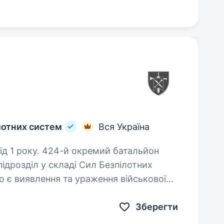
лотних систем
Вся Україна
ремий батальйон
дрозділ у складі Сил Безпілотних
 є виявлення та ураження військової
ладу ворога різними комплексами…
Зберегти