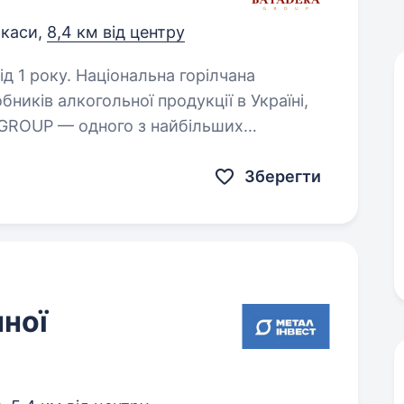
каси,
8,4 км від центру
льна горілчана
ників алкогольної продукції в Україні,
GROUP — одного з найбільших
0-річною історією успіху.Ми…
Зберегти
нної