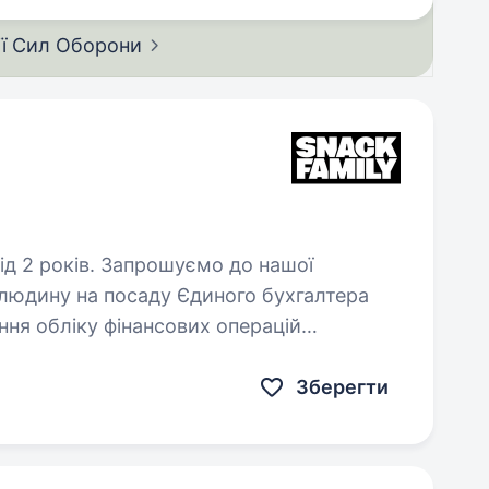
ії Сил
Оборони
ошуємо до нашої
 людину на посаду Єдиного бухгалтера
підприємства, контроль за рухом коштів. Виконання касових…
Зберегти