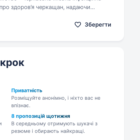
я про здоров’я черкащан, надаючи
помогу пацієнтам з інфекційними
Зберегти
 крок
Приватність
Розміщуйте анонімно, і ніхто вас не
впізнає.
8 пропозицій щотижня
и
В середньому отримують шукачі з
резюме і обирають найкращі.