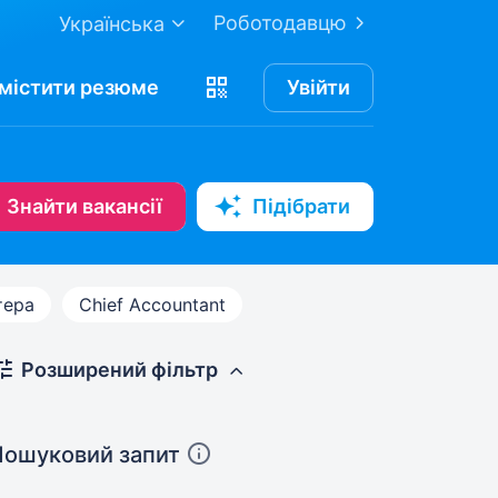
Роботодавцю
Українська
містити
резюме
Увійти
Знайти вакансії
Підібрати
тера
Chief Accountant
Розширений фільтр
Пошуковий запит