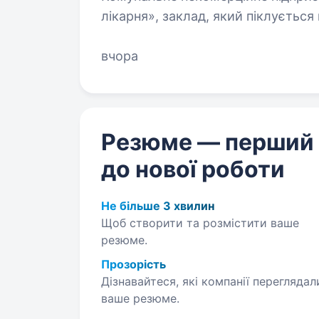
лікарня», заклад, який піклуєтьс
високоспеціалізовану медичну до
захворюваннями…
вчора
Резюме — перший
до нової роботи
Не більше 3 хвилин
Щоб створити та розмістити ваше
резюме.
Прозорість
Дізнавайтеся, які компанії переглядал
ваше резюме.