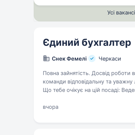
Усі ваканс
Єдиний бухгалтер
Снек Фемелі
Черкаси
Повна зайнятість. Досвід роботи від 2 років. Запр
команди відповідальну та уважну
Що тебе очікує на цій посаді: Ведення обліку фінансових операцій
вчора