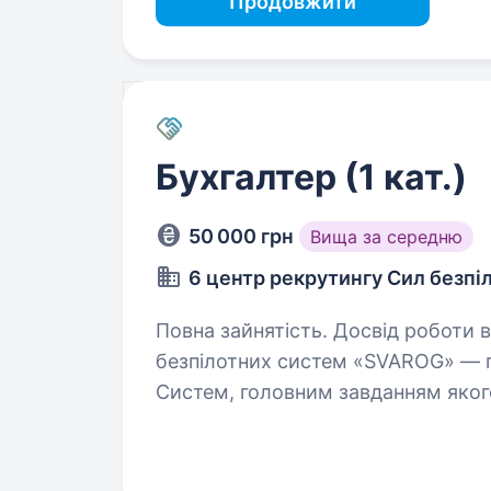
Продовжити
Бухгалтер (1 кат.)
50 000 грн
Вища за середню
6 центр рекрутингу Сил безпі
Повна зайнятість. Досвід роботи від 1 року. 424-й ок
безпілотних систем «SVAROG» — пі
Систем, головним завданням якого
техніки, позицій та особового ск