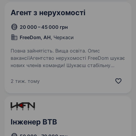
Агент з нерухомості
20 000 – 45 000 грн
FreeDom, АН
, Черкаси
Повна зайнятість. Вища освіта. Опис
вакансіїАгентство нерухомості FreeDom шукає
нових членів команди! Шукаєш стабільну
роботу з можливістю високого заробітку
та розвитку? Приєднуйся до FreeDom —
2 тиж. тому
агентства, де цінують людей і допомагають
зростати!…
Інженер ВТВ