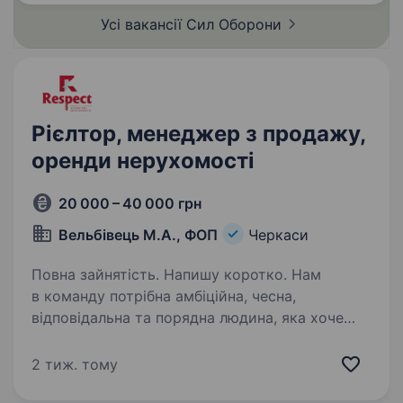
Усі вакансії Сил
Оборони
Рієлтор, менеджер з продажу,
оренди нерухомості
20 000 – 40 000 грн
Вельбівець М.А., ФОП
Черкаси
Повна зайнятість. Напишу коротко. Нам
в команду потрібна амбіційна, чесна,
відповідальна та порядна людина, яка хоче
НАВЧИТИСЯ заробляти. Ми навчимо усьому,
тому не хвилюйтесь. Але від Вас потрібне
2 тиж. тому
бажання заробити. Кандидати, які…