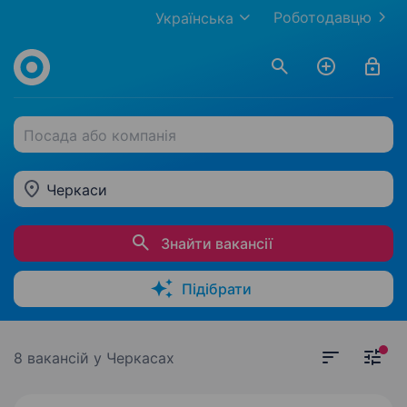
Роботодавцю
Українська
Посада або компанія
Черкаси
Знайти вакансії
Підібрати
8 вакансій
у Черкасах