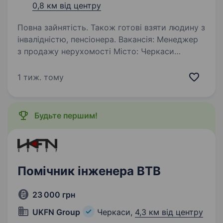
0,8 км від центру
Повна зайнятість. Також готові взяти людину з
інвалідністю, пенсіонера. Вакансія: Менеджер
з продажу нерухомості Місто: Черкаси
Агентство нерухомості «Бізнес Квартал»
запрошує до своєї команди енергійних та
1 тиж. тому
цілеспрямованих людей на посаду менеджера
з продажу нерухомості. Обов’язки:…
Будьте першим!
Помічник інженера ВТВ
23 000 грн
UKFN Group
Черкаси,
4,3 км від центру