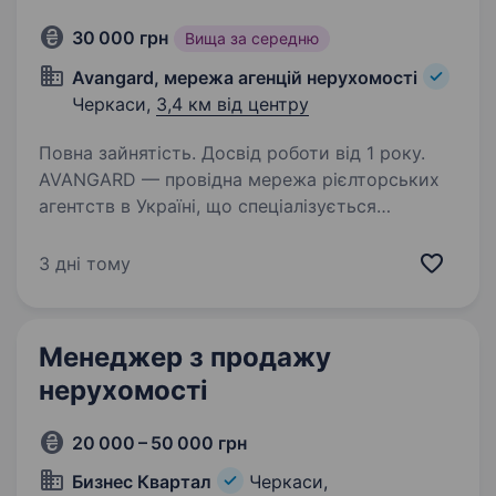
30 000 грн
Вища за середню
Avangard, мережа агенцій нерухомості
Черкаси,
3,4 км від центру
Повна зайнятість. Досвід роботи від 1 року.
AVANGARD — провідна мережа рієлторських
агентств в Україні, що спеціалізується
на житловій та комерційній нерухомості.
Ми активно розвиваємось і працюємо у 10
3 дні тому
містах: Київ, Дніпро, Черкаси, Львів,
Запоріжжя, Вишневе,…
Менеджер з продажу
нерухомості
20 000 – 50 000 грн
Бизнес Квартал
Черкаси,