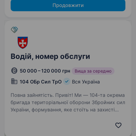
Продовжити
Водій, номер обслуги
50 000 – 120 000 грн
Вища за середню
104 ОБр Сил ТрО
Вся Україна
Повна зайнятість. Привіт! Ми — 104-та окрема
бригада територіальної оборони Збройних сил
України, формування, яке стоїть на захисті
нашої країни у Рівненській області та по всій
Україні. Наша сила — у згуртованості,
професіоналізмі…