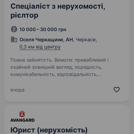
Спеціаліст з нерухомості,
рієлтор
10 000 – 30 000 грн
Оселя Черкащини, АН
, Черкаси,
0,3 км від центру
Повна зайнятість. Вимоги: привабливий і
охайний зовнішній вигляд, порядність,
комунікабельність, відповідальність,
енергійність, уміння швидко реагувати
та навчатися; знання ПК на рівні впевненого
вчора
користувача; грамотне…
Юрист (нерухомість)