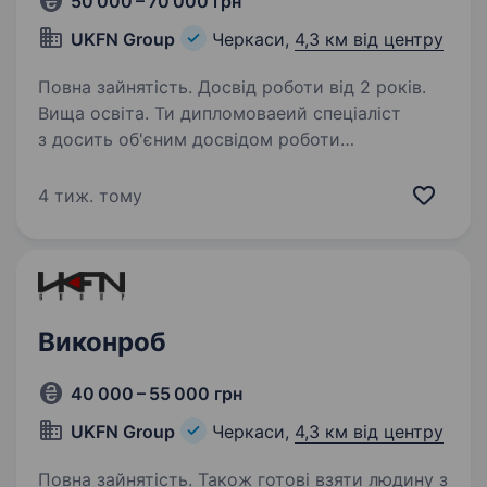
50 000 – 70 000 грн
UKFN Group
Черкаси,
4,3 км від центру
Повна зайнятість. Досвід роботи від 2 років.
Вища освіта. Ти дипломоваеий спеціаліст
з досить об'єним досвідом роботи
в будівельній сфері та маєш бажання бути
не прив’язаним до графіку роботи — тоді тобі
4 тиж. тому
до нас. Ми активно розвиваємося та наразі
запрошуємо інженера ПТО…
Виконроб
40 000 – 55 000 грн
UKFN Group
Черкаси,
4,3 км від центру
Повна зайнятість. Також готові взяти людину з