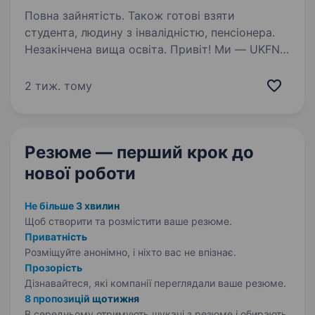
Повна зайнятість. Також готові взяти
студента, людину з інвалідністю, пенсіонера.
Незакінчена вища освіта. Привіт! Ми — UKFN
Group, команда, що підтримує розвиток
великих проектів у сфері девелопменту.
2 тиж. тому
Запрошуємо на посаду Помічника інженера
ВТВ у Черкасах. Якщо ти шукаєш можливість
розпочати кар'єру в технічній сфері,…
Резюме — перший крок
до
нової роботи
Не більше 3 хвилин
Щоб створити та розмістити ваше
резюме.
Приватність
Розміщуйте анонімно, і ніхто вас не впізнає.
Прозорість
Дізнавайтеся, які компанії переглядали ваше резюме.
8 пропозицій щотижня
В середньому отримують шукачі з резюме і обирають