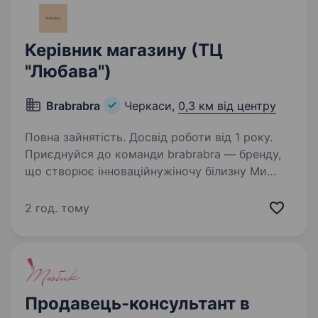
Керівник магазину (ТЦ
"Любава")
Brabrabra
Черкаси,
0,3 км від центру
Повна зайнятість. Досвід роботи від 1 року.
Приєднуйся до команди brabrabra — бренду,
що створює інноваційнужіночу білизну Ми
не просто продаємо білизну —
ми створюємокомфорт, впевненість і
2 год. тому
натхнення для кожної жінки, а також змінюємо
уявлення про індивідуальний…
Продавець-консультант в