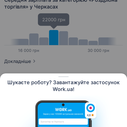
торгівля»
у Черкасах
22000 грн
16 000 грн
30 000 грн
Докладніше
Шукаєте роботу? Завантажуйте застосунок
Work.ua!
Українська