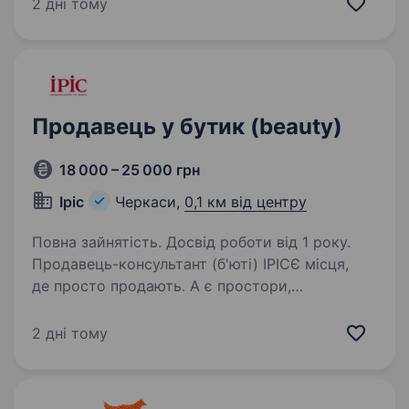
у всіх сферах власного бізнесу.В Україні
2 дні тому
представлена українським підприємством,
що має понад 200 АЗС по всій території
країни,…
Продавець у бутик (beauty)
18 000 – 25 000 грн
Іріс
Черкаси,
0,1 км від центру
Повна зайнятість. Досвід роботи від 1 року.
Продавець-консультант (б'юті) ІРІСЄ місця,
де просто продають. А є простори,
де допомагають людині побачити себе по-
новому. Бутік ІРІС шукає продавця-
2 дні тому
консультанта, який не просто працює
з товаром, а відчуває людей,…