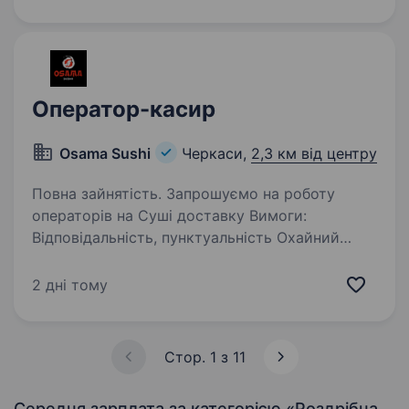
16 83 Олександр Сергійович
Оператор-касир
Osama Sushi
Черкаси,
2,3 км від центру
Повна зайнятість. Запрошуємо на роботу
операторів на Суші доставку Вимоги:
Відповідальність, пунктуальність Охайний
зовнішній вигляд Обов’язки: Приймання
замовлення по телефону та в соц мережах
2 дні тому
Видача замовлень та розрахунок…
Стор. 1 з 11
Середня зарплата за категорією «Роздрібна