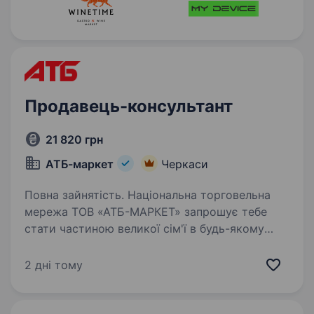
Продавець-консультант
21 820 грн
АТБ-маркет
Черкаси
Повна зайнятість. Національна торговельна
мережа ТОВ «АТБ-МАРКЕТ» запрошує тебе
стати частиною великої сім'ї в будь-якому
куточку України. Обирай своє місце в команді
лідера та будуй кар'єру про яку мрієш!
2 дні тому
Ми пропонуємо: Стабільність…