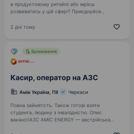
в продуктовому ритейлі або мрієш
розвиватись у цій сфері? Приєднуйся
до команди досвідчених фахівців, які люблять
свою роботу, горять ідеєю, реалізовують
2 дні тому
цікаві проєкти та із задоволенням діляться…
Бронювання
Касир, оператор на АЗС
Амік Україна, ПІІ
Черкаси
Повна зайнятість. Також готові взяти
студента, людину з інвалідністю. Опис
вакансіїАЗС AMIC ENERGY — австрійська
мережа з європейськими стандартами якості