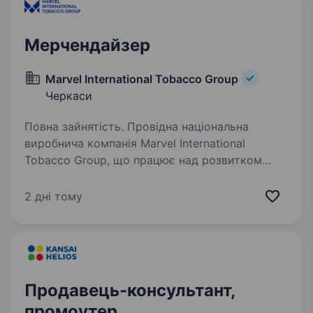
Мерчендайзер
Marvel International Tobacco Group
Черкаси
Повна зайнятість. Провідна національна
виробнича компанія Marvel International
Tobacco Group, що працює над розвитком
брендів як на національному, так і на
міжнародному рівні та прагне забезпечувати
2 дні тому
своїх споживачів найширшим вибором…
Продавець-консультант,
промоутер