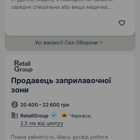
середня спеціальна або вища медична
чи фармацевтична освіта знання принципів
обліку, зберігання та управління медичним
майном впевнене користування комп’ютером
та базовими офісними програмами вміння…
Усі вакансії Сил
Оборони
Продавець заприлавочної
зони
20 400 – 22 600 грн
RetailGroup
Черкаси,
2,5 км від центру
Повна зайнятість. Маєш досвід роботи