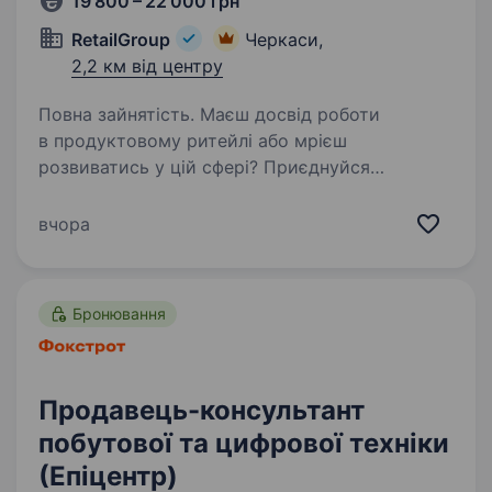
19 800 – 22 000 грн
RetailGroup
Черкаси,
2,2 км від центру
Повна зайнятість. Маєш досвід роботи
в продуктовому ритейлі або мрієш
розвиватись у цій сфері? Приєднуйся
до команди досвідчених фахівців, які люблять
свою роботу, горять ідеєю, реалізовують
вчора
цікаві проєкти та із задоволенням діляться…
Бронювання
Продавець-консультант
побутової та цифрової техніки
(Епіцентр)