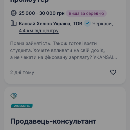
25 000 – 30 000 грн
Вища за середню
Кансай Хеліос Україна, ТОВ
Черкаси,
4,4 км від центру
Повна зайнятість. Також готові взяти
студента. Хочете впливати на свій дохід,
а не чекати на фіксовану зарплату? УKANSAI
HELIOS ми даємо можливість стати
господарем своєї локації та заробляти
2 дні тому
завдяки власним навичкам. Ми — лідер
у виробництві лакофарбових матеріалів…
Продавець-консультант