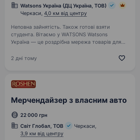
Watsons Україна (ДЦ Україна, ТОВ)
Черкаси,
4,0 км від центру
Неповна зайнятість. Також готові взяти
студента. Вітаємо у WATSONS Watsons
Україна — це роздрібна мережа товарів для
краси та здоров’я! Чому Watsons? Частина
великої сім'ї A.S. Watson Group: найбільшої
2 дні тому
у світі мережі роздрібної торгівлі продукцією
для краси…
Мерчендайзер з власним авто
22 000 грн
Світ Глобал, ТОВ
Черкаси,
3,9 км від центру