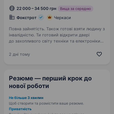
22 000 – 34 500 грн
Вища за середню
Фокстрот
Черкаси
Повна зайнятість. Також готові взяти людину з
інвалідністю. Ти готовий відкрити двері
до захопливого світу техніки та електроніки?
Тобі подобаються гаджети, і ти хочеш стати
справжнім експертом у цьому напрямку? Тоді
2 дні тому
ця вакансія саме для Тебе! Фокстрот — це
лідер українського…
Резюме — перший крок
до
нової роботи
Не більше 3 хвилин
Щоб створити та розмістити ваше
резюме.
Приватність