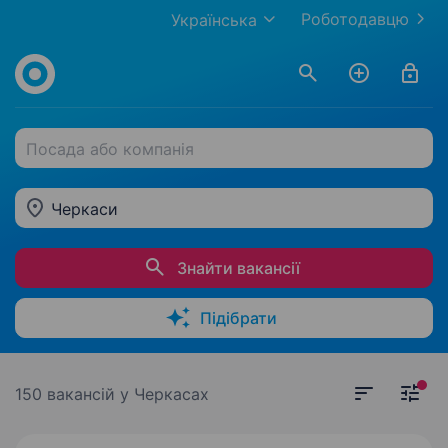
Роботодавцю
Українська
Посада або компанія
Черкаси
Знайти вакансії
Підібрати
150 вакансій
у Черкасах