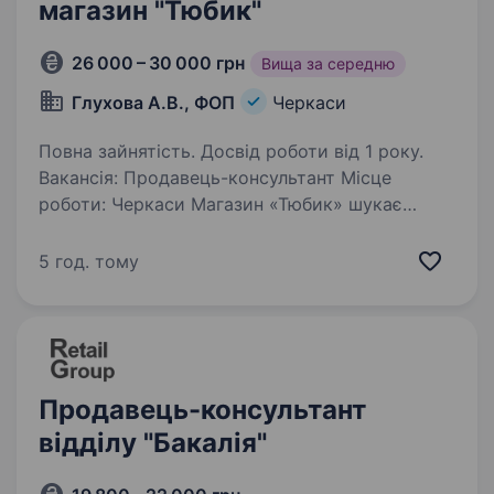
магазин "Тюбик"
26 000 – 30 000 грн
Вища за середню
Глухова А.В., ФОП
Черкаси
Повна зайнятість. Досвід роботи від 1 року.
Вакансія: Продавець-консультант Місце
роботи: Черкаси Магазин «Тюбик» шукає
в команду нового консультанта Вимоги:
Досвід роботи в продажах від 1 року Вміння
5 год. тому
консультувати клієнтів та надавати їм
необхідну інформацію…
Продавець-консультант
відділу "Бакалія"