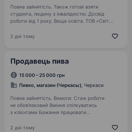
Повна зайнятість. Також готові взяти
студента, людину з інвалідністю. Досвід
роботи від 1 року. Вища освіта. ТОВ «Світ
Глобал» — офіційний дистриб’ютор продукції
ТМ «ROSHEN». Ми — стабільна компанія,
2 дні тому
що активно розвивається та створює
можливості для професійного
зростання.Вимоги: Відповідальність
Продавець пива
та уважність Бажання…
15 000 – 25 000 грн
Пивко, магазин (Черкасы)
, Черкаси
Повна зайнятість. Вимоги: Стаж роботи
не обов’язковий Вміння спілкуватись
з клієнтами Бажання працювати
Відповідальність Доглянутий зовнішній вигляд
Обов’язки: обслуговування клієнтів 0 (68) 816
2 дні тому