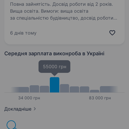
Повна зайнятість. Досвід роботи від 2 років.
Вища освіта. Вимоги: вища освіта
за спеціальністю будівництво, досвід роботи
в галузі будівництва мостів і доріг буде
приорітетом, уміння організувати роботу
6 днів тому
на об'єкті, досвід організації і контролю
виконання робіт…
Середня зарплата виконроба
в Україні
55000 грн
34 000 грн
83 000 грн
Докладніше