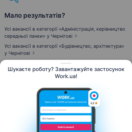
Мало результатів?
Усі вакансії в категорії «Адмiнiстрацiя, керівництво
середньої ланки»
у Чернігові
Усі вакансії в категорії «Будівництво, архітектура»
у Чернігові
Шукаєте роботу? Завантажуйте застосунок
Work.ua!
Українська