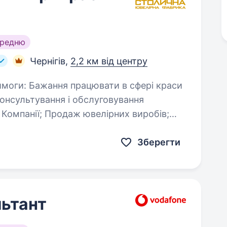
ередню
Чернігів,
2,2 км від центру
елірних виробів;
Зберегти
ьтант