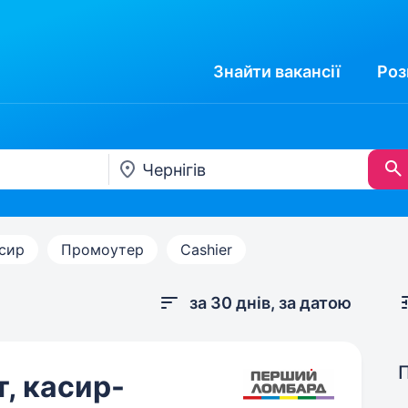
Знайти
вакансії
Роз
сир
Промоутер
Cashier
за 30 днів, за датою
, касир-