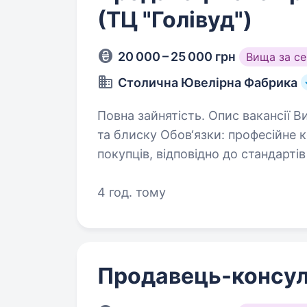
(ТЦ "Голівуд")
20 000 – 25 000 грн
Вища за с
Столична Ювелірна Фабрика
Повна зайнятість. Опис вакансії Вимоги: Бажання працювати в сфері краси
та блиску Обов‘язки: професійне консультування і обслуговування
покупців, відповідно до стандартів Компанії; Продаж юв
Ми пропонуємо:…
4 год. тому
Продавець-консул