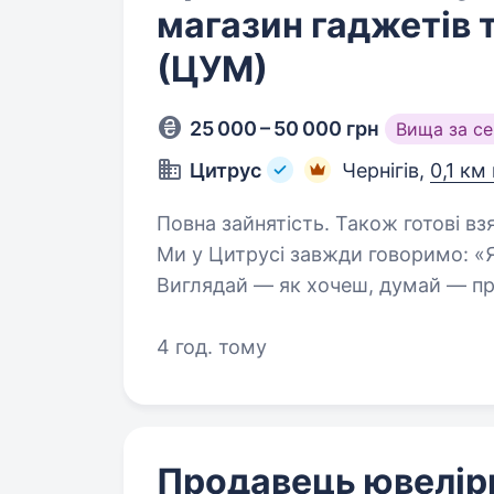
магазин гаджетів т
(ЦУМ)
25 000 – 50 000 грн
Вища за с
Цитрус
Чернігів,
0,1 км
Повна зайнятість. Також готові вз
Ми у Цитрусі завжди говоримо: «
Виглядай — як хочеш, думай — про 
працюй — у Цитрусі. У нас діє лиш
Запрошуємо…
4 год. тому
Продавець ювелір