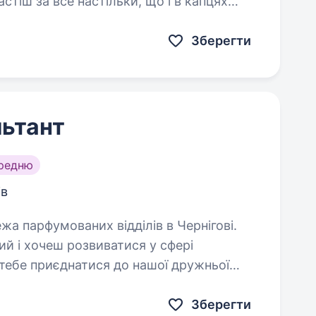
астіш за все настільки, що і в капцях
Зберегти
ьтант
ередню
ів
й і хочеш розвиватися у сфері
ебе приєднатися до нашої дружньої
сультанта…
Зберегти