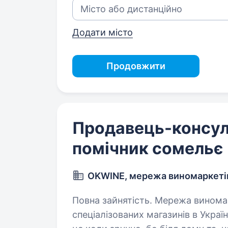
Додати місто
Продовжити
Продавець-консул
помічник сомельє
OKWINE, мережа виномаркеті
Повна зайнятість. Мережа виномаркетів OKWINE — найбільша мережа
спеціалізованих магазинів в Украї