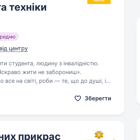
а техніки
ередню
 від центру
яти студента, людину з інвалідністю.
Яскраво жити не заборониш».
все на світі, роби — те, що до душі, і
е одне правило: відрізнятись дозволено!
Зберегти
них прикрас