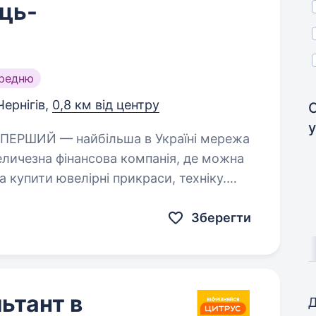
ць-
ередню
Чернігів,
0,8 км від центру
у
величезна фінансова компанія, де можна
а купити ювелірні прикраси, техніку.
як щось…
Зберегти
ьтант в
Д