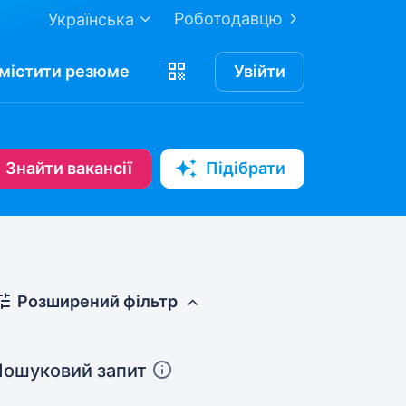
Роботодавцю
Українська
містити
резюме
Увійти
Знайти вакансії
Підібрати
Розширений фільтр
Пошуковий запит