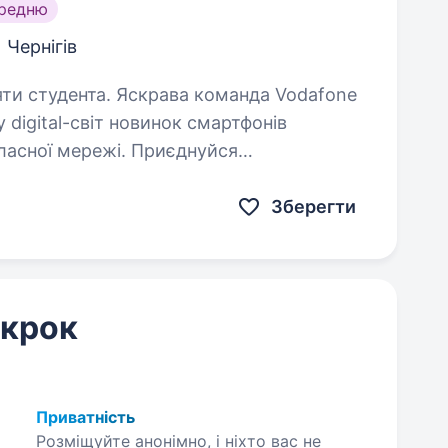
ередню
Чернігів
ава команда Vodafone
 digital-світ новинок смартфонів
власної мережі. Приєднуйся
та розвивайся разом з нами! Ми гарантуємо: Офіційне працевлаштування…
Зберегти
 крок
Приватність
Розміщуйте анонімно, і ніхто вас не