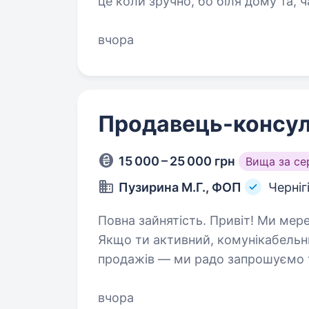
це коли зручно, бо біля дому та, ч
можна.OKWINE — це коли вино…
вчора
Продавець-консул
15 000 – 25 000 грн
Вища за с
Пузирина М.Г., ФОП
Черніг
Повна зайнятість. Привіт! Ми мережа парфумованих відділів в Чернігові.
Якщо ти активний, комунікабельни
продажів — ми радо запрошуємо т
команди на посаду продавця-кон
вчора