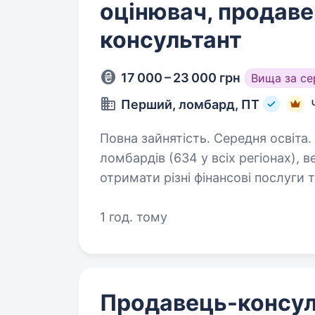
оцінювач, продаве
консультант
17 000 – 23 000 грн
Вища за с
Перший, ломбард, ПТ
Повна зайнятість. Середня освіта. ПЕРШИЙ — найбільша в Україні мережа
ломбардів (634 у всіх регіонах), 
отримати різні фінансові послуги т
Багато хто досі уявляє ломбард 
1 год. тому
Продавець-консул