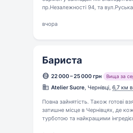
пр.Незалежності 94, та вул.Руськ
мережею магазинів живого пива, 
вчора
Бариста
22 000 – 25 000 грн
Вища за с
Atelier Sucre
, Чернівці,
6,7 км 
Повна зайнятість. Також готові взяти студента. Привіт
затишне місце в Чернівцях, де ко
турботою та найкращими інгредіє
гостинності, хочеш навчитися ми