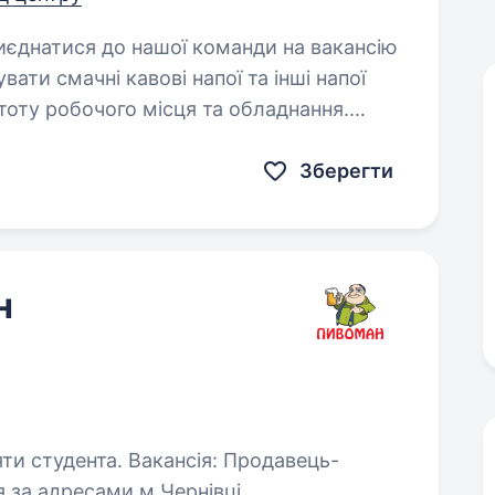
Зберегти
н
акансія: Продавець-
я за адресами м.Чернівці,