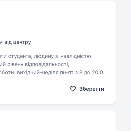
м від центру
яти студента, людину з інвалідністю.
сб з 9−19.00 оплата 600 грн зміна +% з продажу Обов’язки:…
Зберегти