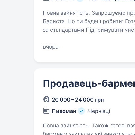
Повна зайнятість. Запрошуємо приєднатися до нашої команди на вакансію
Бариста Що ти будеш робити: Готувати смачні кавові напої та інші напої
за стандартами Підтримувати чистоту робочого місця та обладнання.
Допомагати команді…
вчора
Продавець-барме
20 000 – 24 000 грн
Пивоман
Чернівці
Повна зайнятість. Також готові взяти студента. В
бармен у закладах які знаходятьс