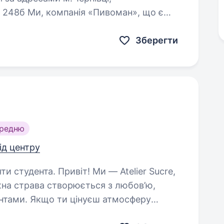
а 248б Ми, компанія «Пивоман», що є
шукаємо енергійних та відповідальних…
Зберегти
ередню
від центру
! Ми — Atelier Sucre,
жна страва створюється з любов’ю,
нтами. Якщо ти цінуєш атмосферу
стецтву приготування кави…