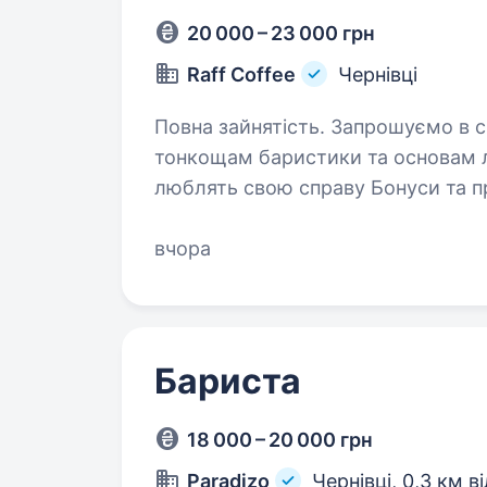
20 000 – 23 000 грн
Raff Coffee
Чернівці
Повна зайнятість. Запрошуємо в сім'ю «Raff Coffee» Для тебе: Навчання
тонкощам баристики та основам лате-арту. Дружній кол
люблять свою справу Бонуси та премії Своєчасна та гідна оплата праці
Зручний графік…
вчора
Бариста
18 000 – 20 000 грн
Paradizo
Чернівці,
0,3 км в