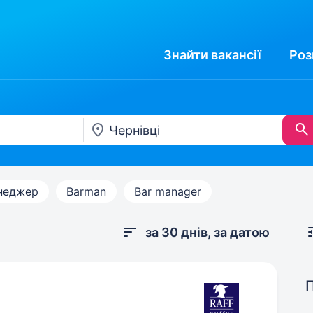
Знайти
вакансії
Роз
неджер
Barman
Bar manager
за 30 днів, за датою