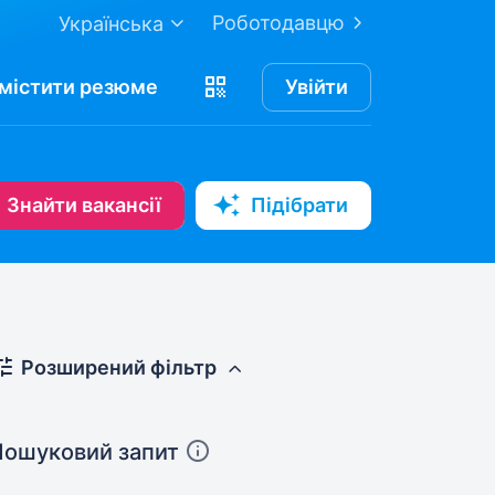
Роботодавцю
Українська
містити
резюме
Увійти
Знайти вакансії
Підібрати
Розширений фільтр
Пошуковий запит