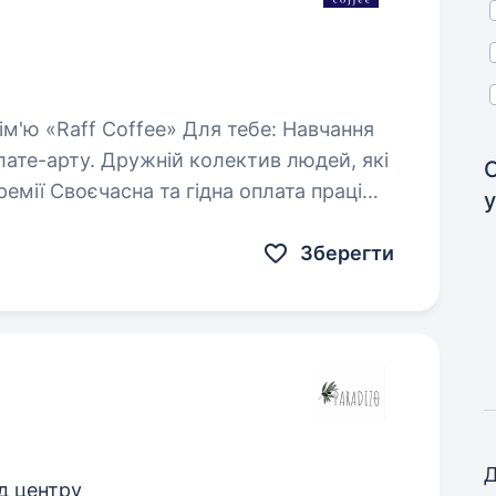
ектив людей, які
Зберегти
Д
ід центру