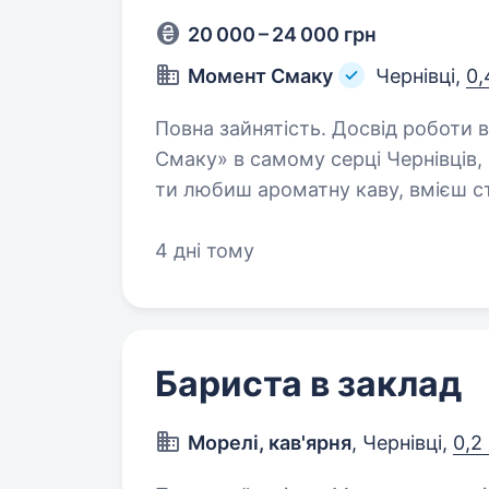
20 000 – 24 000 грн
Момент Смаку
Чернівці,
0,
Повна зайнятість. Досвід роботи від 1 року. Привіт! Ми — 
Смаку» в самому серці Чернівців, 
ти любиш ароматну каву, вмієш с
працювати в дружньому колектив
4 дні тому
Бариста в заклад
Морелі, кав'ярня
, Чернівці,
0,2