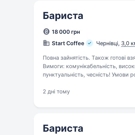
Бариста
18 000 грн
Start Coffee
Чернівці,
3,0 к
Повна зайнятість. Також готові вз
Вимоги: комунікабельність, високий рівень відповідальності,
пунктуальність, чесність! Умови роботи: вихідний-неділя пн-пт з 8 до 20.00
2 дні тому
Бариста