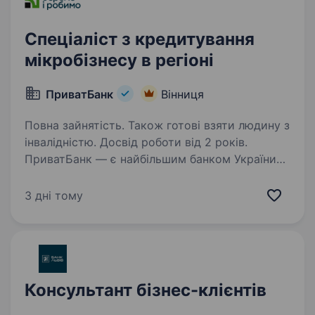
Спеціаліст з кредитування
мікробізнесу в регіоні
ПриватБанк
Вінниця
Повна зайнятість. Також готові взяти людину з
інвалідністю. Досвід роботи від 2 років.
ПриватБанк — є найбільшим банком України
та одним з найбільш інноваційних банків світу.
Займає лідуючі позиції за всіма фінансовими
3 дні тому
показниками в галузі та складає близько
чверті всієї банківської системи країни…
Консультант бізнес-клієнтів