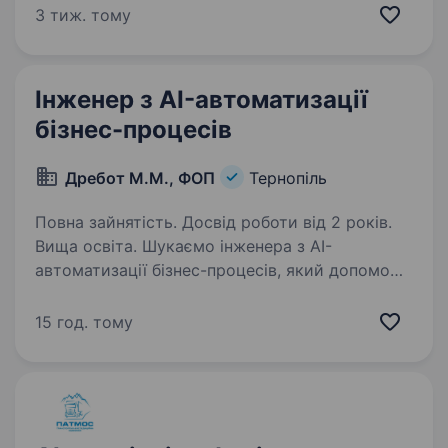
спілкуватися з працівниками та розбиратися в
3 тиж. тому
їхніх потребах; аналізувати процеси
та пропонувати,…
Інженер з AI-автоматизації
бізнес-процесів
Дребот М.М., ФОП
Тернопіль
Повна зайнятість. Досвід роботи від 2 років.
Вища освіта. Шукаємо інженера з AI-
автоматизації бізнес-процесів, який допоможе
впроваджувати штучний інтелект,
автоматизувати ручні операції та інтегрувати
15 год. тому
сучасні цифрові рішення у роботу підрозділів
компанії. Нам потрібен…