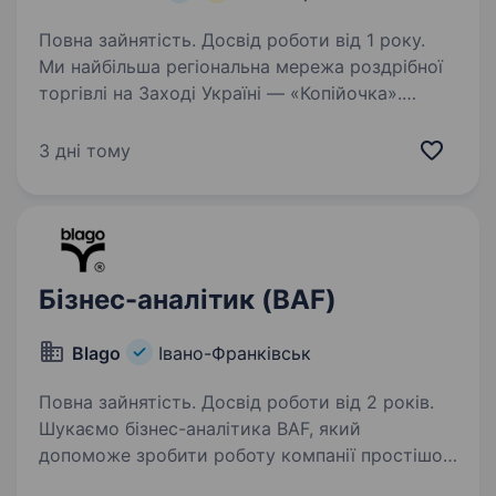
Повна зайнятість. Досвід роботи від 1 року.
Ми найбільша регіональна мережа роздрібної
торгівлі на Заході Україні — «Копійочка».
Мережа динамічно розвивається та нараховує
понад 450 магазинів! В IT-департаменті
3 дні тому
відкрита вакансія Бізнес-аналітика, який
буде…
Бізнес-аналітик (BAF)
Blago
Івано-Франківськ
Повна зайнятість. Досвід роботи від 2 років.
Шукаємо бізнес-аналітика BAF, який
допоможе зробити роботу компанії простішою
та ефективнішою. Що потрібно робити: