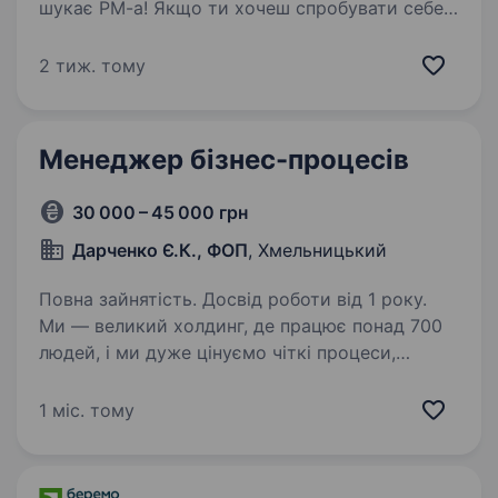
шукає PM-a! Якщо ти хочеш спробувати себе в
ІТ і любиш щоб все було вчасно і якісно — тобі
до нас. Ми готові навчити та поділитись
2 тиж. тому
секретами проєктного менеджменту для
плідної співпраці. Hexide Digital —…
Менеджер бізнес-процесів
30 000 – 45 000 грн
Дарченко Є.К., ФОП
, Хмельницький
Повна зайнятість. Досвід роботи від 1 року.
Ми — великий холдинг, де працює понад 700
людей, і ми дуже цінуємо чіткі процеси,
порядок у цифрах та ефективні рішення.
Шукаємо колегу — менеджера бізнес-
1 міс. тому
процесів, який допоможе нам оптимізувати
внутрішні потоки…