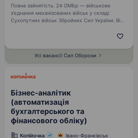
Повна зайнятість. 24 ОМБр — військове
з‘єднання механізованих військ у складі
Сухопутних військ Збройних Сил України. Від
початку російської агресії у 2014 році частини
бригади були залучені на багатьох напрямках
війни на сході.…
Усі вакансії Сил
Оборони
Бізнес-аналітик
(автоматизація
бухгалтерського та
фінансового обліку)
Копійочка
Івано-Франківськ