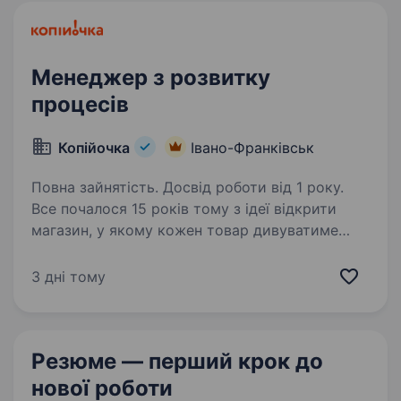
та формування культури постійних…
Менеджер з розвитку
процесів
Копійочка
Івано-Франківськ
Повна зайнятість. Досвід роботи від 1 року.
Все почалося 15 років тому з ідеї відкрити
магазин, у якому кожен товар дивуватиме
покупця та даруватиме нові враження. Зараз
мережа «Копійочка» налічує 560 магазинів
3 дні тому
у 16 областях України, а в нашій команді —
більш…
Резюме — перший крок
до
нової роботи