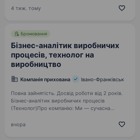
допомогти «вирости» людині без достатнього
4 тиж. тому
досвіду. Умови роботи. …
Бронювання
Бізнес-аналітик виробничих
процесів, технолог на
виробництво
Компанія прихована
Івано-Франківськ
Повна зайнятість. Досвід роботи від 2 років.
Бізнес-аналітик виробничих процесів
(Технолог)Про компанію: Ми — сучасна
українська компанія, яка створює круті
високотехнологічні рішення у сфері безпеки
вчора
та оборони. Наша команда розвивається
у сфері високих технологій,…