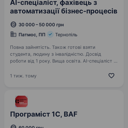
AI-спеціаліст, фахівець з
автоматизації бізнес-процесів
30 000 – 50 000 грн
Патмос, ПП
Тернопіль
Повна зайнятість. Також готові взяти
студента, людину з інвалідністю. Досвід
роботи від 1 року. Вища освіта. AI-спеціаліст /
Фахівець з автоматизації бізнес-процесів
Робота на офісі. ПП «ПАТМОС» —
1 тиж. тому
транспортно-експедиційна компанія. Шукаємо
спеціаліста, який допоможе автоматизувати
бізнес-процеси за допомогою сучасних AI-
технологій…
Програміст 1С, BAF
60 000 грн