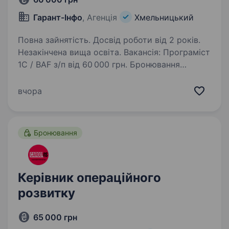
Гарант-Інфо
, Агенція
Хмельницький
Повна зайнятість. Досвід роботи від 2 років.
Незакінчена вища освіта. Вакансія: Програміст
1С / BAF з/п від 60 000 грн. Бронювання
Великий виробничий проєкт Вплив
на розвиток продукту, а не просто підтримка
вчора
Бонуси за проєкти Що ми пропонуємо:
Конкурентну оплату:…
Бронювання
Керівник операційного
розвитку
65 000 грн