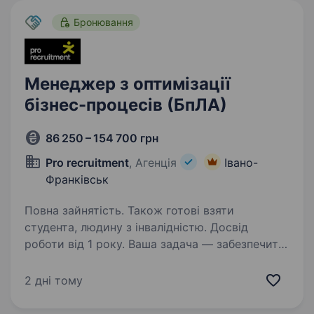
Бронювання
Менеджер з оптимізації
бізнес-процесів (БпЛА)
86 250 – 154 700 грн
Pro recruitment
, Агенція
Івано-
Франківськ
Повна зайнятість. Також готові взяти
студента, людину з інвалідністю. Досвід
роботи від 1 року. Ваша задача — забезпечити
поступове впровадження інструментів lean-
менеджменту на серійному виробництві
2 дні тому
з метою підвищення ефективності процесів,
зниження втрат, усунення «вузьких місць»