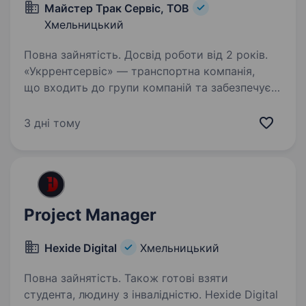
Майстер Трак Сервіс, ТОВ
Хмельницький
Повна зайнятість. Досвід роботи від 2 років.
«Укррентсервіс» — транспортна компанія,
що входить до групи компаній та забезпечує
повний цикл послуг у сфері логістики.
Здійснюємо вантажні перевезення власним
3 дні тому
автопарком по Україні та за кордоном,
надаємо послуги…
Project Manager
Hexide Digital
Хмельницький
Повна зайнятість. Також готові взяти
студента, людину з інвалідністю. Hexide Digital