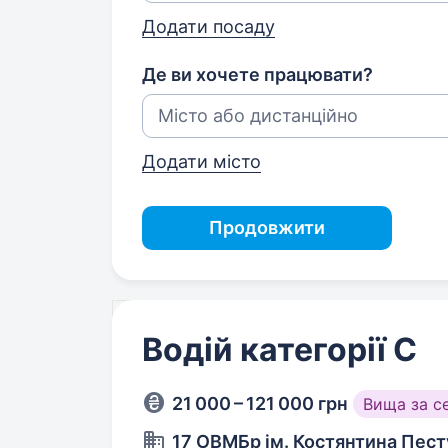
Додати посаду
Де ви хочете працювати?
Додати місто
Продовжити
Водій категорії С
21 000 – 121 000 грн
Вища за с
17 ОВМБр ім. Костянтина Пес