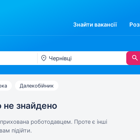
Знайти
вакансії
Роз
рка
Далекобійник
ю не знайдено
 прихована роботодавцем. Проте є інші
вам підійти.