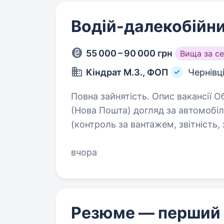
Водій-далекобійник
55 000 – 90 000 грн
Вища за с
Кіндрат М.З., ФОП
Чернівц
Повна зайнятість. Опис вакансії Обовʼязки: перевезення вантажів по Україні;
(Нова Пошта) догляд за автомобілем; виконання супутніх завдань
(контроль за вантажем, звітність, зап
до кандидата: досвід…
вчора
Резюме — перший