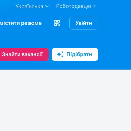
Роботодавцю
Українська
містити
резюме
Увійти
Знайти вакансії
Підібрати