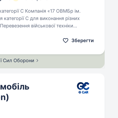
 категорії С для виконання різних
…
Зберегти
ії Сил
Оборони
омобіль
on)