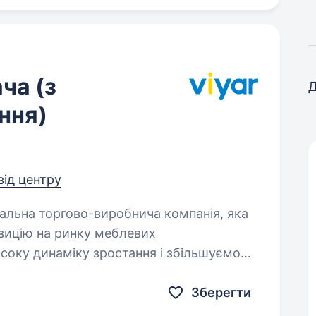
ча (з
Д
ння)
від центру
озицію на ринку меблевих
соку динаміку зростання і збільшуємо
шуємо…
Зберегти