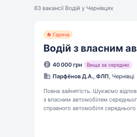
63 вакансії
Водій у Чернівцях
Гаряча
Водій з власним а
40 000 грн
Вища за середню
Парфёнов Д.А., ФЛП
, Чернівці
Повна зайнятість. Шукаємо відповідального та пунктуального водія
з власним автомобілем середнього класу Вимо
справного автомобіля середнього класу; чинне водійське 
хороше знання міста Чернівці;…