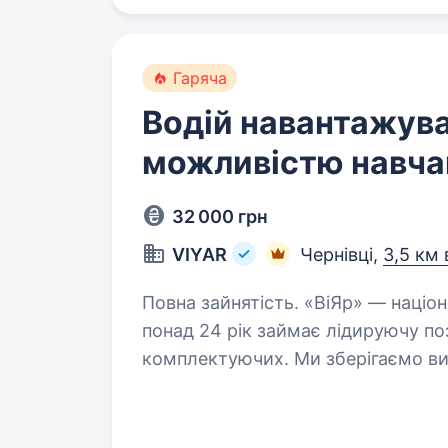
Гаряча
Водій навантажува
можливістю навча
32 000 грн
VIYAR
Чернівці,
3,5 км 
Повна зайнятість. «ВіЯр» — національна торгово-виробнича компанія, яка
понад 24 рік займає лідируючу п
комплектуючих. Ми зберігаємо ви
виробничі потужності. Ми запро