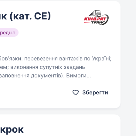
 (кат. СЕ)
ередню
і
овнення документів). Вимоги
Зберегти
 крок