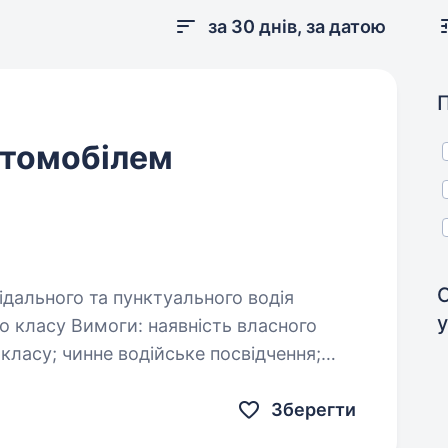
за 30 днів, за датою
втомобілем
ги: наявність власного
посвідчення;
Зберегти