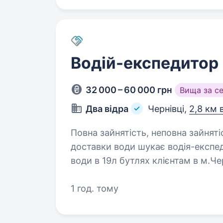
Водій-експедитор
32 000 – 60 000 грн
Вища за с
Два відра
Чернівці,
2,8 км 
Повна зайнятість, неповна зайнятість.
доставки води шукає водія-експе
води в 19л бутлях клієнтам в м.Ч
1 год. тому