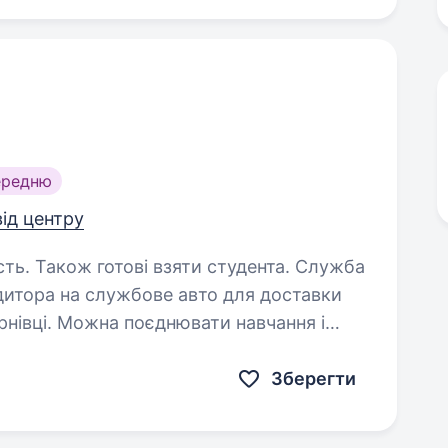
ередню
від центру
 Також готові взяти студента. Служба
дитора на службове авто для доставки
ернівці. Можна поєднювати навчання і
роботу. Вимоги: категорія прав — В (авто до 3,5тон) бажано знання…
Зберегти