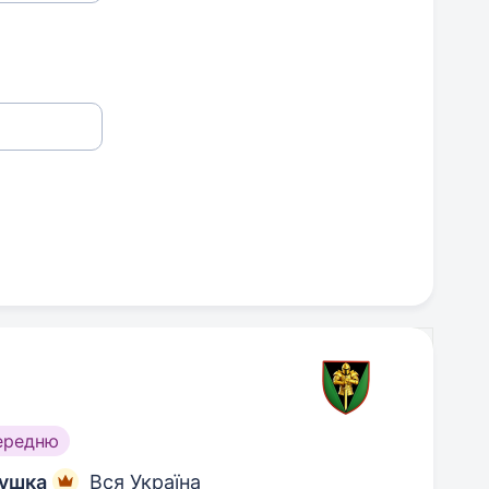
ередню
тушка
Вся Україна