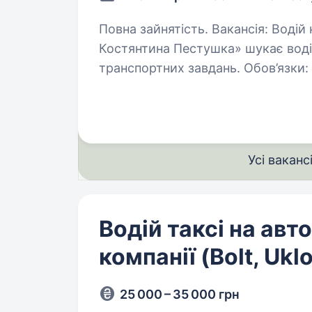
Повна зайнятість. Вакансія: Водій категорії С Компанія «17 ОВМБр ім.
Костянтина Пестушка» шукає водія
транспортних завдань. Обов’язки: Перевезення військової техніки
та вантажу до місць призначення;
Усі ваканс
Водій таксі на авт
компанії (Bolt, Ukl
25 000 – 35 000 грн