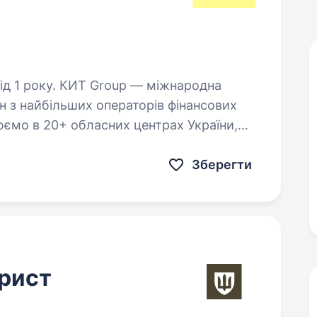
up — міжнародна
н з найбільших операторів фінансових
юємо в 20+ обласних центрах України,
льше 100 відділень…
Зберегти
рист