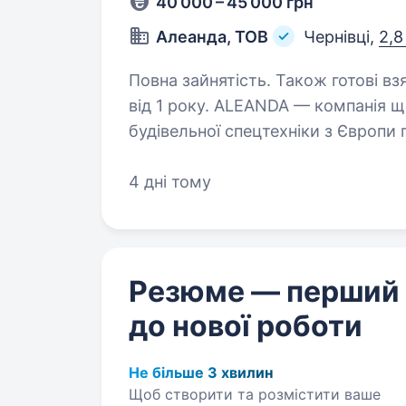
40 000 – 45 000 грн
Алеанда, ТОВ
Чернівці,
2,8
Повна зайнятість. Також готові вз
від 1 року. ALEANDA — компанія що більше 15 років займається продажем
будівельної спецтехніки з Європи п
Ми спеціалізуємось на обладнанні
та являємось ексклюзивним…
4 дні тому
Резюме — перший
до нової роботи
Не більше 3 хвилин
Щоб створити та розмістити ваше