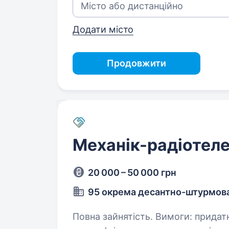
Додати місто
Продовжити
Механік-радіотел
20 000 – 50 000 грн
95 окрема десантно-штурмова
Повна зайнятість. Вимоги: придатність до військової служби за станом