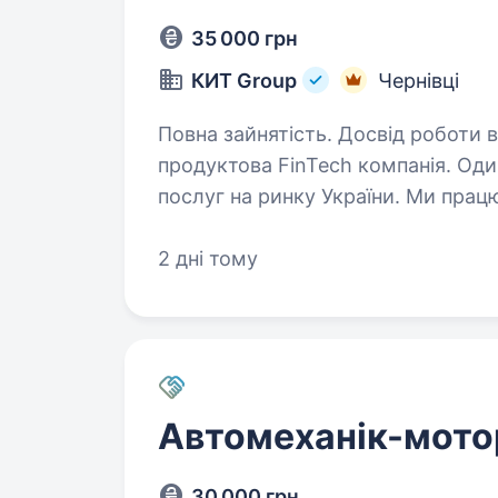
35 000 грн
КИТ Group
Чернівці
Повна зайнятість. Досвід роботи від 1 року. КИТ Gro
продуктова FinTech компанія. Оди
послуг на ринку України. Ми прац
а також за її межами, відкрито бі
2 дні тому
Автомеханік-мото
30 000 грн