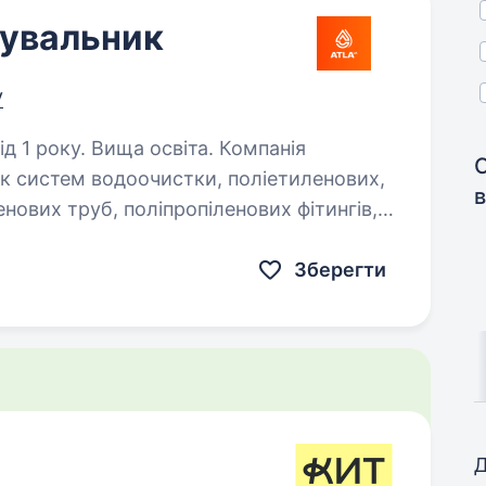
увальник
у
оку. Вища освіта. Компанія
к систем водоочистки, поліетиленових,
в
нових труб, поліпропіленових фітингів,
допостачання та опалення. Запрошуємо…
Зберегти
Д