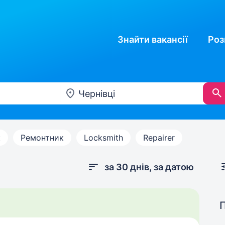
Знайти
вакансії
Роз
к
Ремонтник
Locksmith
Repairer
за 30 днів, за датою