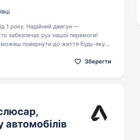
івці
ійний двигун —
хто забезпечує рух нашої перемоги!
та можеш повернути до життя будь-яку
мислення сьогодні критично…
Зберегти
слюсар,
у автомобілів