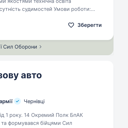
и технічна освіта
Зберегти
ії Сил
Оборони
зову авто
армії
Чернівці
емий Полк БпАК
 та формувався бійцями Сил