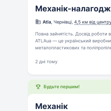
Механік-налагодж
Atla
, Чернівці,
4,5 км від центр
Повна зайнятість. Досвід роботи від 1 р
ATLAua — це український виробни
металопластикових та поліпропіле
гідроакумуляторів для систем во
2 дні тому
Будьте першим!
Механік