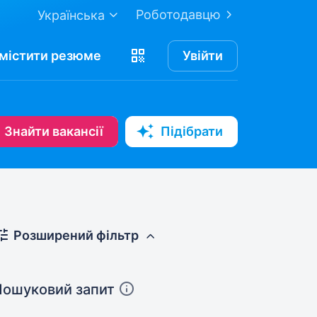
Роботодавцю
Українська
містити
резюме
Увійти
Знайти вакансії
Підібрати
Розширений фільтр
Пошуковий запит