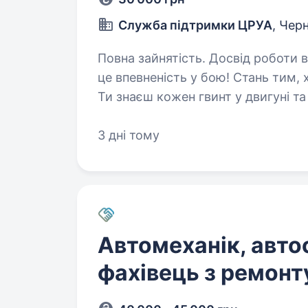
Служба підтримки ЦРУА
, Черн
Повна зайнятість. Досвід роботи від 1 року. Над
це впевненість у бою! Стань тим, 
Ти знаєш кожен гвинт у двигуні 
техніку? Твої руки та інженерне 
3 дні тому
Автомеханік, авто
фахівець з ремонт