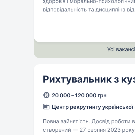
здоров’я і морально-психологічними якостям
відповідальність та дисципліна відсутність судимостей Умови роботи:
мобілізація до кінця…
Усі ваканс
Рихтувальник з ку
20 000 – 120 000 грн
Центр рекрутингу української 
Повна зайнятість. Досвід роботи від 1 року. 14 Окр
створений — 27 серпня 2023 року