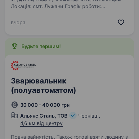
Локація: смт. Лужани Графік роботи:
понеділок-п'ятниця, 07:00—19:00 Заробітна
плата: стабільна + премії Хто ми?Ми —
вчора
стабільна виробнича компанія, яка цінує
відповідальність, порядок і командну роботу.
Запрошуємо…
Будьте першим!
Зварювальник
(полуавтоматом)
30 000 – 40 000 грн
Альянс Сталь, ТОВ
Чернівці,
4,6 км від центру
Повна зайнятість. Також готові взяти людину з