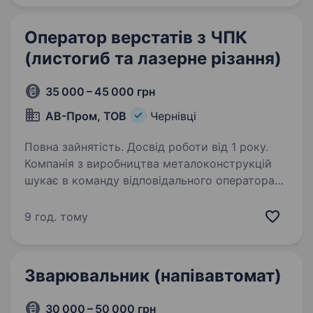
Оператор верстатів з ЧПК
(листогиб та лазерне різання)
35 000 – 45 000 грн
АВ-Пром, ТОВ
Чернівці
Повна зайнятість. Досвід роботи від 1 року.
Компанія з виробництва металоконструкцій
шукає в команду відповідального оператора
верстатів з ЧПК (згинального та лазерного).
Обов’язки: робота на верстатах листогиба
9 год. тому
та лазерного різання металу; запуск
та контроль…
Зварювальник (напівавтомат)
30 000 – 50 000 грн