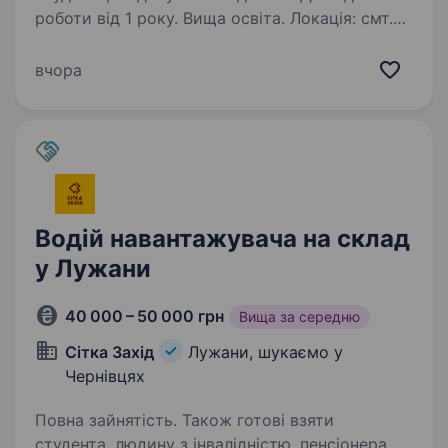
роботи від 1 року. Вища освіта. Локація: смт.
Лужани (Чернівецька область) «Сітка
Захід» — один із провідних українських
вчора
виробників металевих огорож, зварної сітки,
воріт та комплектуючих. Ми постійно
розвиваємо виробництво, збільшуємо
обсяги…
Водій навантажувача на склад
у Лужани
40 000 – 50 000 грн
Вища за середню
Сітка Захід
Лужани, шукаємо у
Чернівцях
Повна зайнятість. Також готові взяти
студента, людину з інвалідністю, пенсіонера.