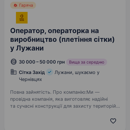
Гаряча
Оператор, операторка на
виробництво (плетіння сітки)
у Лужани
30 000 – 50 000 грн
Вища за середню
Сітка Захід
Лужани, шукаємо у
Чернівцях
Повна зайнятість. Про компанію:Ми —
провідна компанія, яка виготовляє надійні
та сучасні конструкції для захисту територій,
що експортуються по всьому світу! Наше
виробництво оснащене сучасними
автоматичними та напівавтоматичними…