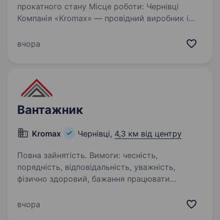
прокатного стану Місце роботи: Чернівці
Компанія «Kromax» — провідний виробник і
продавець виробів з металопрокату — шукає
відповідального та мотивованого
вчора
співробітника на посаду оператора
прокатного…
Вантажник
Kromax
Чернівці,
4,3 км від центру
Повна зайнятість. Вимоги: чесність,
порядність, відповідальність, уважність,
фізично здоровий, бажання працювати
бажаний досвід роботи на автонавантажувачі
Умови роботи: офіційне працевлаштування,
вчора
вчасна виплата…