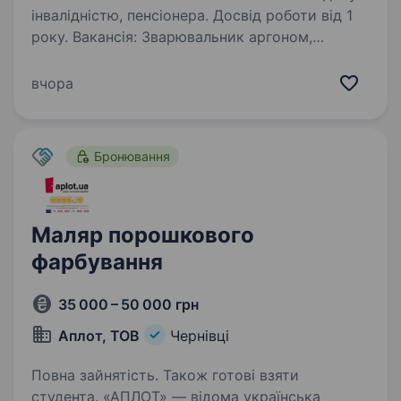
інвалідністю, пенсіонера. Досвід роботи від 1
року. Вакансія: Зварювальник аргоном,
лазером (в більшості вироби з нержавіючої
сталі) Місце роботи: Чернівці Вимоги: Досвід
вчора
роботи зі зварювання металевих конструкцій
від 1 року (можливе навчання) Вміння
працювати…
Бронювання
Маляр порошкового
фарбування
35 000 – 50 000 грн
Аплот, ТОВ
Чернівці
Повна зайнятість. Також готові взяти
студента. «АПЛОТ» — відома українська