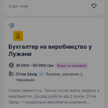
роботу і хоче стабільну зарплату + нормальні
3 дні тому
умови, а не обіцянки. Що потрібно робити:
зварювання металоконструкцій; …
Бухгалтер на виробництво у
Лужани
35 000 – 50 000 грн
Вища за середню
Сітка Захід
Лужани, шукаємо у
Чернівцях
Повна зайнятість. Також готові взяти людину з
інвалідністю. Досвід роботи від 2 років. Сітка
Захід —-українська виробнича компанія,
заснована у 2005 році. Уже понад 20 років