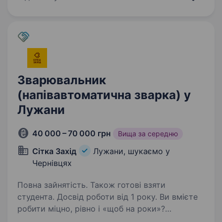
ти шукаєш стабільну роботу…
Зварювальник
(напівавтоматична зварка) у
Лужани
40 000 – 70 000 грн
Вища за середню
Сітка Захід
Лужани, шукаємо у
Чернівцях
Повна зайнятість. Також готові взяти
студента. Досвід роботи від 1 року. Ви вмієте
робити міцно, рівно і «щоб на роки»?
Ми шукаємо зварювальника, який цінує свою