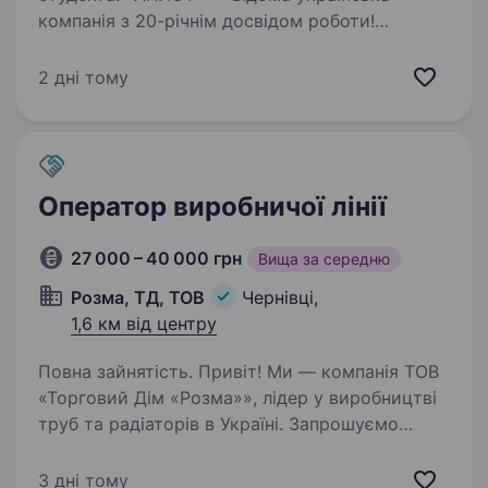
компанія з 20-річнім досвідом роботи!
Ми виготовляємо якісні металеві двері (маємо
своє виробництво повного циклу площею
2 дні тому
більше 3000 м2). Терміново шукаємо МАЛЯРА
ПОРОШКОВОГО ФАРБУВАННЯ…
Оператор виробничої лінії
27 000 – 40 000 грн
Вища за середню
Розма, ТД, ТОВ
Чернівці,
1,6 км від центру
Повна зайнятість. Привіт! Ми — компанія ТОВ
«Торговий Дім «Розма»», лідер у виробництві
труб та радіаторів в Україні. Запрошуємо
до нашої дружньої команди оператора
виробничої лінії у місті Чернівці. Якщо
3 дні тому