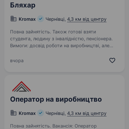
Бляхар
Kromax
Чернівці,
4,3 км від центру
Повна зайнятість. Також готові взяти
студента, людину з інвалідністю, пенсіонера.
Вимоги: досвід роботи на виробництві, але
не обов’язково (навчаємо) дотримуватися
виробничих стандартів Умови роботи:
вчора
офіційне працевлаштування; змінний графік
роботи Обов’язки: забезпечення ефективної…
Оператор на виробництво
Kromax
Чернівці,
4,3 км від центру
Повна зайнятість. Вакансія: Оператор