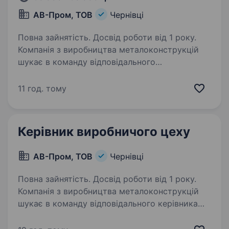
АВ-Пром, ТОВ
Чернівці
Повна зайнятість. Досвід роботи від 1 року.
Компанія з виробництва металоконструкцій
шукає в команду відповідального
зварювальника на напівавтомат. Обов’язки:
зварювання деталей та збірка виробів. Умови
11 год. тому
роботи: своєчасна виплата заробітної плати; …
Керівник виробничого цеху
АВ-Пром, ТОВ
Чернівці
Повна зайнятість. Досвід роботи від 1 року.
Компанія з виробництва металоконструкцій
шукає в команду відповідального керівника
виробничого цеху. Основні обов’язки:
організація та контроль виробничого процесу: