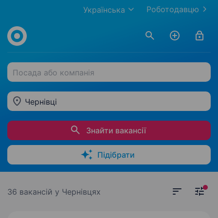
Роботодавцю
Українська
Посада або компанія
Чернівці
Знайти вакансії
Підібрати
36 вакансій
у Чернівцях